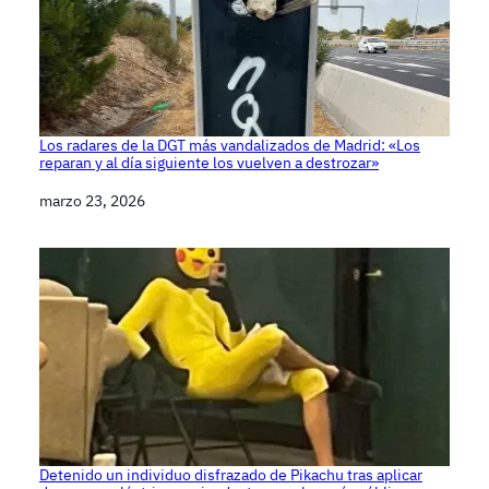
Los radares de la DGT más vandalizados de Madrid: «Los
reparan y al día siguiente los vuelven a destrozar»
Fecha
marzo 23, 2026
Detenido un individuo disfrazado de Pikachu tras aplicar