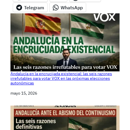
Telegram
WhatsApp
Andalucía en la encrucijada existencial: las seis razones
irrefutables para votar VOX en las próximas elecciones
autonómicas
Fecha
mayo 15, 2026