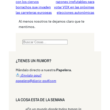
con los ciervos
razones irrefutables para
borrachos que invaden
votar VOX en las próximas
las carreteras europeas
elecciones autonómicas
Al menos nosotros te dejamos claro que te
mentimos.
S
e
a
r
¿TIENES UN RUMOR?
c
h
Mándalo directo a nuestra
Papelera
.
¡Envíalo aquí!
papelera@diario-asdf.com
LA COSA ESTA DE LA SEMANA
«En un mundo donde todos toman la