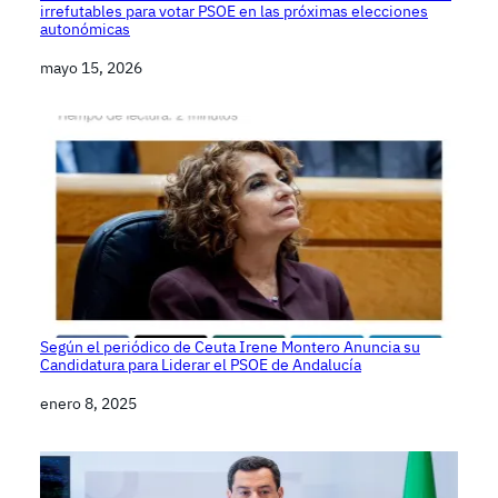
irrefutables para votar PSOE en las próximas elecciones
autonómicas
Fecha
mayo 15, 2026
Según el periódico de Ceuta Irene Montero Anuncia su
Candidatura para Liderar el PSOE de Andalucía
Fecha
enero 8, 2025