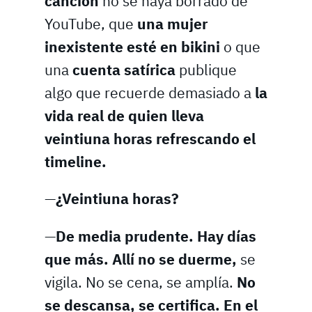
canción
no se haya borrado de
YouTube, que
una mujer
inexistente esté en bikini
o que
una
cuenta satírica
publique
algo que recuerde demasiado a
la
vida real de quien lleva
veintiuna horas refrescando el
timeline.
—
¿Veintiuna horas?
—
De media prudente. Hay días
que más. Allí no se duerme,
se
vigila. No se cena, se amplía.
No
se descansa, se certifica. En el