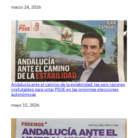
Fecha
marzo 24, 2026
Andalucía ante el camino de la estabilidad: las seis razones
irrefutables para votar PSOE en las próximas elecciones
autonómicas
Fecha
mayo 15, 2026