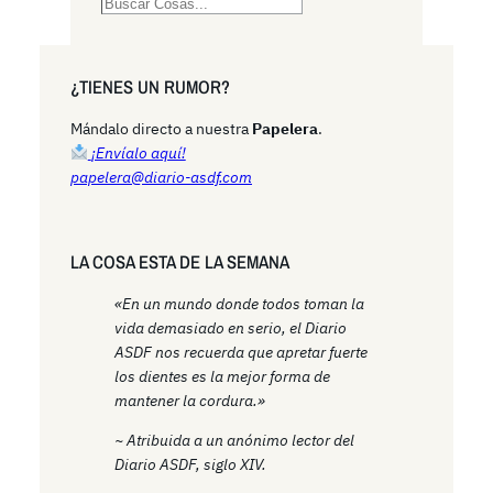
S
e
a
r
¿TIENES UN RUMOR?
c
h
Mándalo directo a nuestra
Papelera
.
¡Envíalo aquí!
papelera@diario-asdf.com
LA COSA ESTA DE LA SEMANA
«En un mundo donde todos toman la
vida demasiado en serio, el Diario
ASDF nos recuerda que apretar fuerte
los dientes es la mejor forma de
mantener la cordura.»
~ Atribuida a un anónimo lector del
Diario ASDF, siglo XIV.