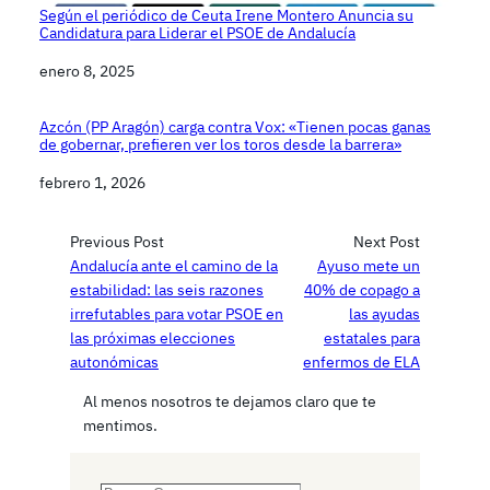
Según el periódico de Ceuta Irene Montero Anuncia su
Candidatura para Liderar el PSOE de Andalucía
Fecha
enero 8, 2025
Azcón (PP Aragón) carga contra Vox: «Tienen pocas ganas
de gobernar, prefieren ver los toros desde la barrera»
Fecha
febrero 1, 2026
Previous Post
Next Post
Andalucía ante el camino de la
Ayuso mete un
estabilidad: las seis razones
40% de copago a
irrefutables para votar PSOE en
las ayudas
las próximas elecciones
estatales para
autonómicas
enfermos de ELA
Al menos nosotros te dejamos claro que te
mentimos.