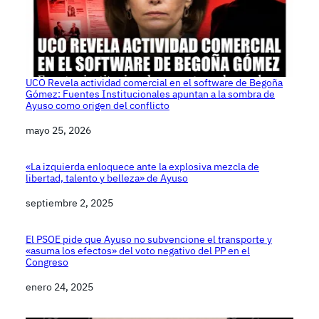
UCO Revela actividad comercial en el software de Begoña
Gómez: Fuentes Institucionales apuntan a la sombra de
Ayuso como origen del conflicto
Fecha
mayo 25, 2026
«La izquierda enloquece ante la explosiva mezcla de
libertad, talento y belleza» de Ayuso
Fecha
septiembre 2, 2025
El PSOE pide que Ayuso no subvencione el transporte y
«asuma los efectos» del voto negativo del PP en el
Congreso
Fecha
enero 24, 2025