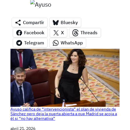
Compartir
Bluesky
Facebook
X
Threads
Telegram
WhatsApp
Ayuso califica de “intervencionista” el plan de vivienda de
Sánchez pero deja la puerta abierta a que Madrid se acoja a
él si “no hay alternativa”
Fecha
abril 21, 2026