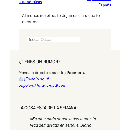
autonómicas
España
Al menos nosotros te dejamos claro que te
mentimos.
S
e
a
r
¿TIENES UN RUMOR?
c
h
Mándalo directo a nuestra
Papelera
.
¡Envíalo aquí!
papelera@diario-asdf.com
LA COSA ESTA DE LA SEMANA
«En un mundo donde todos toman la
vida demasiado en serio, el Diario