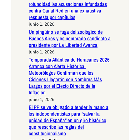
rotundidad las acusaciones infundadas
contra Canal Red en una exhaustiva
respuesta por capítulos
junio 1, 2026
Un pingüino se fuga del zoológico de
Buenos Aires y es nombrado candidato a
presidente por La Libertad Avanza
junio 1, 2026
Temporada Atlántica de Huracanes 2026
Arranca con Alerta Histórica:
Meteorólogos Confirman que los
Ciclones Llegarán con Nombres Más
Largos por el Efecto Directo de la
Inflación
junio 1, 2026
El PP se ve obligado a tender la mano a
los independentistas para “salvar la
unidad de España” en un giro histórico
que reescribe las reglas del
constitucionalismo