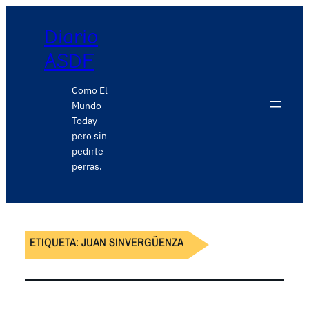
Diario
ASDF
Como El
Mundo
Today
pero sin
pedirte
perras.
ETIQUETA:
JUAN SINVERGÜENZA