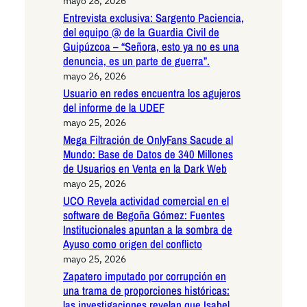
mayo 28, 2026
Entrevista exclusiva: Sargento Paciencia,
del equipo @ de la Guardia Civil de
Guipúzcoa – “Señora, esto ya no es una
denuncia, es un parte de guerra”.
mayo 26, 2026
Usuario en redes encuentra los agujeros
del informe de la UDEF
mayo 25, 2026
Mega Filtración de OnlyFans Sacude al
Mundo: Base de Datos de 340 Millones
de Usuarios en Venta en la Dark Web
mayo 25, 2026
UCO Revela actividad comercial en el
software de Begoña Gómez: Fuentes
Institucionales apuntan a la sombra de
Ayuso como origen del conflicto
mayo 25, 2026
Zapatero imputado por corrupción en
una trama de proporciones históricas:
las investigaciones revelan que Isabel