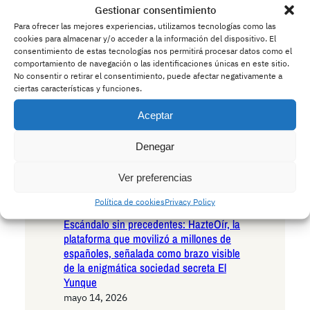
Andalucía en la encrucijada existencial:
Gestionar consentimiento
las seis razones irrefutables para votar
Para ofrecer las mejores experiencias, utilizamos tecnologías como las
VOX en las próximas elecciones
cookies para almacenar y/o acceder a la información del dispositivo. El
consentimiento de estas tecnologías nos permitirá procesar datos como el
autonómicas
comportamiento de navegación o las identificaciones únicas en este sitio.
mayo 15, 2026
No consentir o retirar el consentimiento, puede afectar negativamente a
Andalucía ante el umbral histórico: las
ciertas características y funciones.
seis razones decisivas para votar
Podemos en las próximas elecciones
Aceptar
autonómicas
mayo 14, 2026
Denegar
La Policía advierte a los conductores:
cuidado con los ciervos borrachos que
Ver preferencias
invaden las carreteras europeas
Política de cookies
Privacy Policy
mayo 14, 2026
Escándalo sin precedentes: HazteOír, la
plataforma que movilizó a millones de
españoles, señalada como brazo visible
de la enigmática sociedad secreta El
Yunque
mayo 14, 2026