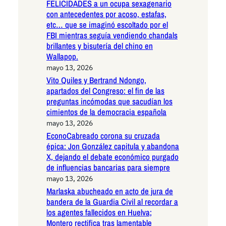
FELICIDADES a un ocupa sexagenario
con antecedentes por acoso, estafas,
etc… que se imaginó escoltado por el
FBI mientras seguía vendiendo chandals
brillantes y bisutería del chino en
Wallapop.
mayo 13, 2026
Vito Quiles y Bertrand Ndongo,
apartados del Congreso: el fin de las
preguntas incómodas que sacudían los
cimientos de la democracia española
mayo 13, 2026
EconoCabreado corona su cruzada
épica: Jon González capitula y abandona
X, dejando el debate económico purgado
de influencias bancarias para siempre
mayo 13, 2026
Marlaska abucheado en acto de jura de
bandera de la Guardia Civil al recordar a
los agentes fallecidos en Huelva;
Montero rectifica tras lamentable