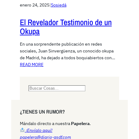
enero 24, 2025
|
Sosiedá
El Revelador Testimonio de un
Okupa
En una sorprendente publicación en redes
sociales, Juan Sinvergüenza, un conocido okupa
de Madrid, ha dejado a todos boquiabiertos con…
READ MORE
S
e
a
r
¿TIENES UN RUMOR?
c
h
Mándalo directo a nuestra
Papelera
.
¡Envíalo aquí!
papelera@diario-asdf.com