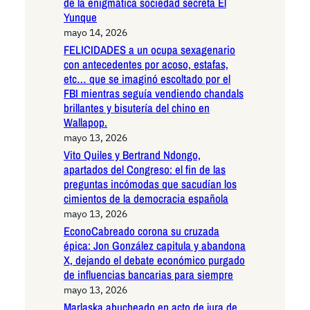
de la enigmática sociedad secreta El
Yunque
mayo 14, 2026
FELICIDADES a un ocupa sexagenario
con antecedentes por acoso, estafas,
etc… que se imaginó escoltado por el
FBI mientras seguía vendiendo chandals
brillantes y bisutería del chino en
Wallapop.
mayo 13, 2026
Vito Quiles y Bertrand Ndongo,
apartados del Congreso: el fin de las
preguntas incómodas que sacudían los
cimientos de la democracia española
mayo 13, 2026
EconoCabreado corona su cruzada
épica: Jon González capitula y abandona
X, dejando el debate económico purgado
de influencias bancarias para siempre
mayo 13, 2026
Marlaska abucheado en acto de jura de