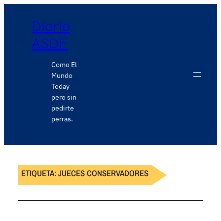
Diario
ASDF
Como El
Mundo
Today
pero sin
pedirte
perras.
ETIQUETA:
JUECES CONSERVADORES