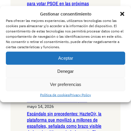
para votar PSOE en las próximas
elecciones autonómicas
Gestionar consentimiento
mayo 15, 2026
Para ofrecer las mejores experiencias, utilizamos tecnologías como las
Andalucía en la encrucijada existencial:
cookies para almacenar y/o acceder a la información del dispositivo. El
las seis razones irrefutables para votar
consentimiento de estas tecnologías nos permitirá procesar datos como el
VOX en las próximas elecciones
comportamiento de navegación o las identificaciones únicas en este sitio.
autonómicas
No consentir o retirar el consentimiento, puede afectar negativamente a
ciertas características y funciones.
mayo 15, 2026
Andalucía ante el umbral histórico: las
Aceptar
seis razones decisivas para votar
Podemos en las próximas elecciones
Denegar
autonómicas
mayo 14, 2026
Ver preferencias
La Policía advierte a los conductores:
cuidado con los ciervos borrachos que
Política de cookies
Privacy Policy
invaden las carreteras europeas
mayo 14, 2026
Escándalo sin precedentes: HazteOír, la
plataforma que movilizó a millones de
españoles, señalada como brazo visible