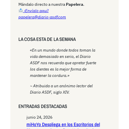
h
Mándalo directo a nuestra
Papelera
.
¡Envíalo aquí!
papelera@diario-asdf.com
LA COSA ESTA DE LA SEMANA
«En un mundo donde todos toman la
vida demasiado en serio, el Diario
ASDF nos recuerda que apretar fuerte
los dientes es la mejor forma de
mantener la cordura.»
~ Atribuida a un anónimo lector del
Diario ASDF, siglo XIV.
ENTRADAS DESTACADAS
junio 24, 2026
miHoYo Despliega en los Escritorios del