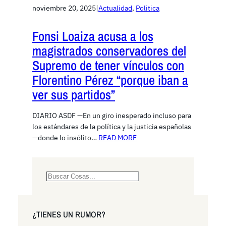
noviembre 20, 2025
|
Actualidad
, 
Politica
Fonsi Loaiza acusa a los
magistrados conservadores del
Supremo de tener vínculos con
Florentino Pérez “porque iban a
ver sus partidos”
DIARIO ASDF —En un giro inesperado incluso para
los estándares de la política y la justicia españolas
—donde lo insólito…
READ MORE
S
e
a
r
¿TIENES UN RUMOR?
c