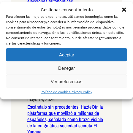
elecciones autonómicas
mayo 15, 2026
Gestionar consentimiento
Andalucía en la encrucijada existencial:
Para ofrecer las mejores experiencias, utilizamos tecnologías como las
las seis razones irrefutables para votar
cookies para almacenar y/o acceder a la información del dispositivo. El
VOX en las próximas elecciones
consentimiento de estas tecnologías nos permitirá procesar datos como el
comportamiento de navegación o las identificaciones únicas en este sitio.
autonómicas
No consentir o retirar el consentimiento, puede afectar negativamente a
mayo 15, 2026
ciertas características y funciones.
Andalucía ante el umbral histórico: las
seis razones decisivas para votar
Aceptar
Podemos en las próximas elecciones
autonómicas
Denegar
mayo 14, 2026
La Policía advierte a los conductores:
Ver preferencias
cuidado con los ciervos borrachos que
Política de cookies
Privacy Policy
invaden las carreteras europeas
mayo 14, 2026
Escándalo sin precedentes: HazteOír, la
plataforma que movilizó a millones de
españoles, señalada como brazo visible
de la enigmática sociedad secreta El
Yunque