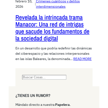
febrero 10,
Crímenes cuánticos y delitos
|
2026
interdimensionales
Revelada la intrincada trama
Manacor: Una red de intrigas
que sacude los fundamentos de
la sociedad digital
En un desarrollo que podría redefinir las dinámicas
del ciberespacio y las relaciones interpersonales
en las islas Baleares, la denominada…
READ MORE
S
e
a
r
¿TIENES UN RUMOR?
c
h
Mándalo directo a nuestra
Papelera
.