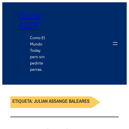
Diario
ASDF
Como El
Mundo
Today
pero sin
pedirte
perras.
ETIQUETA:
JULIAN ASSANGE BALEARES