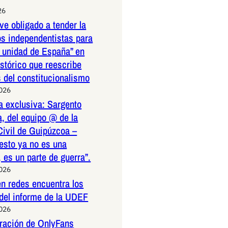
26
ve obligado a tender la
os independentistas para
a unidad de España” en
istórico que reescribe
s del constitucionalismo
2026
a exclusiva: Sargento
, del equipo @ de la
Civil de Guipúzcoa –
esto ya no es una
 es un parte de guerra”.
2026
n redes encuentra los
 del informe de la UDEF
2026
tración de OnlyFans