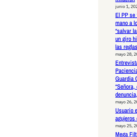
junio 1, 20
El PP se 
mano a l
“salvar l
un giro h
las regla
mayo 28, 
Entrevist
Paciencia
Guardia 
“Señora, 
denuncia,
mayo 26, 
Usuario e
agujeros
mayo 25, 
Mega Fil