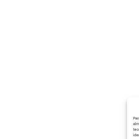
Par
alm
tec
ide