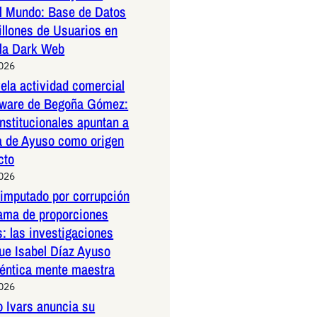
l Mundo: Base de Datos
illones de Usuarios en
 la Dark Web
2026
la actividad comercial
ftware de Begoña Gómez:
nstitucionales apuntan a
a de Ayuso como origen
cto
2026
 imputado por corrupción
rama de proporciones
s: las investigaciones
ue Isabel Díaz Ayuso
téntica mente maestra
2026
o Ivars anuncia su