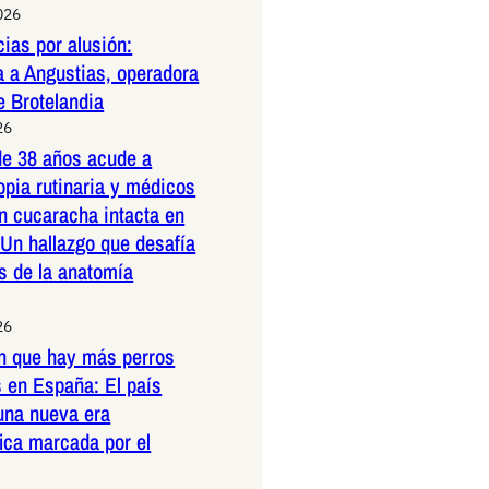
026
ias por alusión:
a a Angustias, operadora
e Brotelandia
26
e 38 años acude a
pia rutinaria y médicos
n cucaracha intacta en
 Un hallazgo que desafía
es de la anatomía
26
n que hay más perros
 en España: El país
una nueva era
ica marcada por el