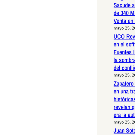
Sacude a
de 340 M
Venta en
mayo 25, 
UCO Reve
en el so
Fuentes I
la sombr
del confli
mayo 25, 
Zapatero
en una t
histórica
revelan q
era la au
mayo 25, 
Juan Sot