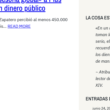
n dinero público
LA COSA ES
 Zapatero percibió al menos 450.000
eis…
READ MORE
«En un
toman l
serio, e
recuerd
los die
de mant
~ Atrib
lector d
XIV.
ENTRADAS 
junio 24, 2