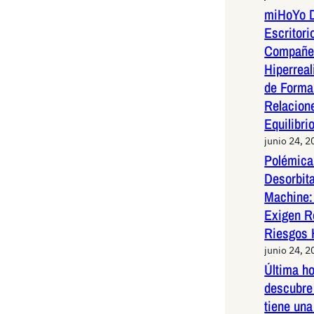
miHoYo D
Escritori
Compañer
Hiperreal
de Forma 
Relacion
Equilibri
junio 24, 2
Polémica 
Desorbit
Machine:
Exigen R
Riesgos 
junio 24, 2
Última h
descubre 
tiene una