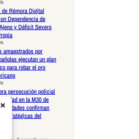
26
 de Rémora Digital
con Dependencia de
Ajeno y Déficit Severo
Propia
26
os amaestrados por
pañolas ejecutan un plan
co para robar el oro
ericano
26
dera persecución policial
elocidad en la M30 de
Autoridades confirman
 estratégicas del
26