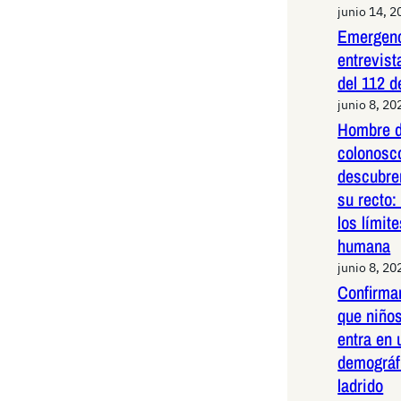
junio 14, 2
Emergenc
entrevist
del 112 d
junio 8, 20
Hombre d
colonosco
descubre
su recto:
los límit
humana
junio 8, 20
Confirma
que niños
entra en 
demográf
ladrido