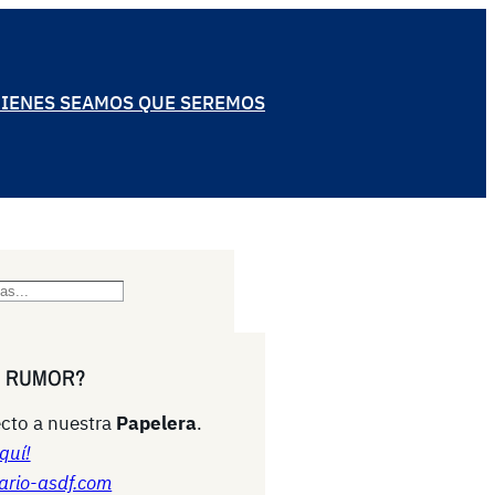
IENES SEAMOS QUE SEREMOS
N RUMOR?
cto a nuestra
Papelera
.
quí!
ario-asdf.com