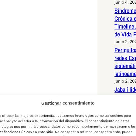
junio 4, 20
Síndrome
Crónica 
Timeline 
de Vida 
junio 2, 20
Periquit
redes Es
sistemáti
latinoam
junio 2, 20
Jabalí li
de alta v
Gestionar consentimiento
Madrid: 
maniobras
a ofrecer las mejores experiencias, utilizamos tecnologías como las cookies para
animal
acenar y/o acceder a la información del dispositivo. El consentimiento de estas
nologías nos permitirá procesar datos como el comportamiento de navegación o las
junio 1, 20
ntificaciones únicas en este sitio. No consentir o retirar el consentimiento, puede