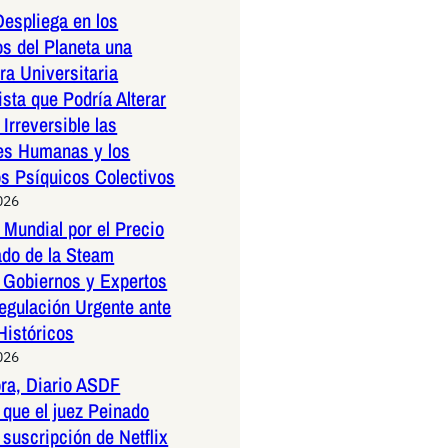
espliega en los
os del Planeta una
a Universitaria
ista que Podría Alterar
Irreversible las
es Humanas y los
os Psíquicos Colectivos
026
Mundial por el Precio
ado de la Steam
 Gobiernos y Expertos
egulación Urgente ante
Históricos
026
ora, Diario ASDF
que el juez Peinado
 suscripción de Netflix