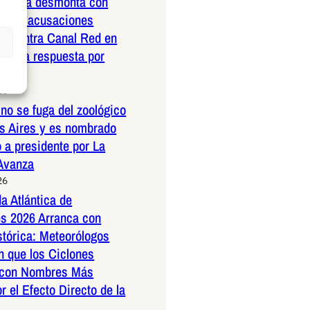
nrubia desmonta con
ad las acusaciones
as contra Canal Red en
ustiva respuesta por
26
no se fuga del zoológico
s Aires y es nombrado
 a presidente por La
 Avanza
26
a Atlántica de
s 2026 Arranca con
stórica: Meteorólogos
n que los Ciclones
 con Nombres Más
r el Efecto Directo de la