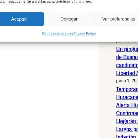
Pedro Ho
ctar negativamente a ciertas características y funciones.
rotundid
infundad
Aceptar
Denegar
Ver preferencias
una exha
capítulos
Política de cookies
Privacy Policy
junio 1, 20
Un pingüi
de Bueno
candidato
Libertad
junio 1, 20
Temporad
Huracane
Alerta Hi
Confirma
Llegarán
Largos po
Inflación