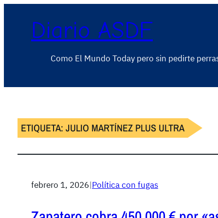
Diario ASDF
Como El Mundo Today pero sin pedirte perra
ETIQUETA:
JULIO MARTÍNEZ PLUS ULTRA
febrero 1, 2026
|
Política con fugas
Zapatero cobra 450.000 € por «as