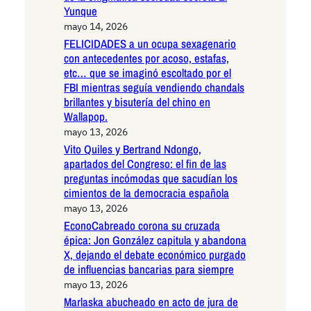
Yunque
mayo 14, 2026
FELICIDADES a un ocupa sexagenario
con antecedentes por acoso, estafas,
etc… que se imaginó escoltado por el
FBI mientras seguía vendiendo chandals
brillantes y bisutería del chino en
Wallapop.
mayo 13, 2026
Vito Quiles y Bertrand Ndongo,
apartados del Congreso: el fin de las
preguntas incómodas que sacudían los
cimientos de la democracia española
mayo 13, 2026
EconoCabreado corona su cruzada
épica: Jon González capitula y abandona
X, dejando el debate económico purgado
de influencias bancarias para siempre
mayo 13, 2026
Marlaska abucheado en acto de jura de