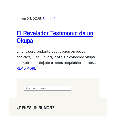
enero 24, 2025
|
Sosiedá
El Revelador Testimonio de un
Okupa
En una sorprendente publicación en redes
sociales, Juan Sinvergüenza, un conocido okupa
de Madrid, ha dejado a todos boquiabiertos con…
READ MORE
S
e
a
r
¿TIENES UN RUMOR?
c