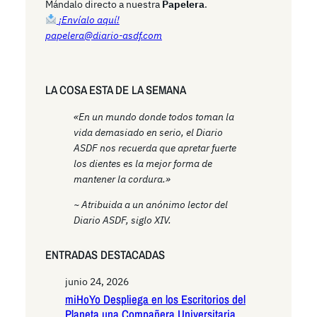
h
Mándalo directo a nuestra
Papelera
.
¡Envíalo aquí!
papelera@diario-asdf.com
LA COSA ESTA DE LA SEMANA
«En un mundo donde todos toman la
vida demasiado en serio, el Diario
ASDF nos recuerda que apretar fuerte
los dientes es la mejor forma de
mantener la cordura.»
~ Atribuida a un anónimo lector del
Diario ASDF, siglo XIV.
ENTRADAS DESTACADAS
junio 24, 2026
miHoYo Despliega en los Escritorios del
Planeta una Compañera Universitaria