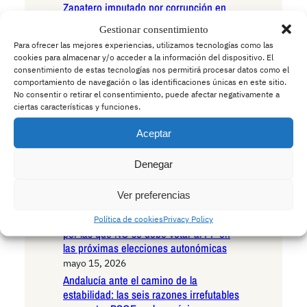
Zapatero imputado por corrupción en
una trama de proporciones históricas:
Gestionar consentimiento
las investigaciones revelan que Isabel
Para ofrecer las mejores experiencias, utilizamos tecnologías como las
Díaz Ayuso era la auténtica mente
cookies para almacenar y/o acceder a la información del dispositivo. El
maestra
consentimiento de estas tecnologías nos permitirá procesar datos como el
mayo 25, 2026
comportamiento de navegación o las identificaciones únicas en este sitio.
No consentir o retirar el consentimiento, puede afectar negativamente a
Juan Soto Ivars anuncia su candidatura
ciertas características y funciones.
para liderar el nuevo frente de izquierdas
en España
Aceptar
mayo 25, 2026
Ayuso mete un 40% de copago a las
Denegar
ayudas estatales para enfermos de ELA
mayo 15, 2026
Ver preferencias
Andalucía ante el abismo del
continuismo: las seis razones definitivas
Política de cookies
Privacy Policy
por las que NO se debe votar al PP en
las próximas elecciones autonómicas
mayo 15, 2026
Andalucía ante el camino de la
estabilidad: las seis razones irrefutables