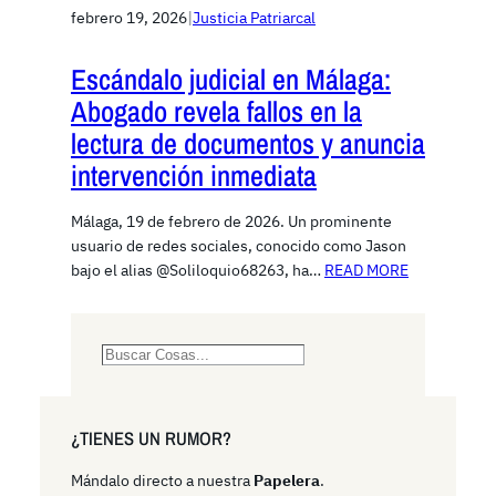
febrero 19, 2026
|
Justicia Patriarcal
Escándalo judicial en Málaga:
Abogado revela fallos en la
lectura de documentos y anuncia
intervención inmediata
Málaga, 19 de febrero de 2026. Un prominente
usuario de redes sociales, conocido como Jason
bajo el alias @Soliloquio68263, ha…
READ MORE
S
e
a
r
¿TIENES UN RUMOR?
c
h
Mándalo directo a nuestra
Papelera
.