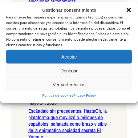
elecciones autonómicas
mayo 15, 2026
Gestionar consentimiento
Andalucía en la encrucijada existencial:
Para ofrecer las mejores experiencias, utilizamos tecnologías como las
las seis razones irrefutables para votar
cookies para almacenar y/o acceder a la información del dispositivo. El
VOX en las próximas elecciones
consentimiento de estas tecnologías nos permitirá procesar datos como el
comportamiento de navegación o las identificaciones únicas en este sitio.
autonómicas
No consentir o retirar el consentimiento, puede afectar negativamente a
mayo 15, 2026
ciertas características y funciones.
Andalucía ante el umbral histórico: las
seis razones decisivas para votar
Aceptar
Podemos en las próximas elecciones
autonómicas
Denegar
mayo 14, 2026
La Policía advierte a los conductores:
Ver preferencias
cuidado con los ciervos borrachos que
Política de cookies
Privacy Policy
invaden las carreteras europeas
mayo 14, 2026
Escándalo sin precedentes: HazteOír, la
plataforma que movilizó a millones de
españoles, señalada como brazo visible
de la enigmática sociedad secreta El
Yunque