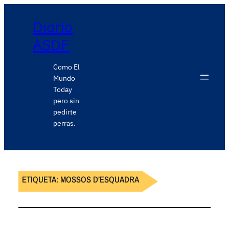
Diario
ASDF
Como El
Mundo
Today
pero sin
pedirte
perras.
ETIQUETA:
MOSSOS D’ESQUADRA