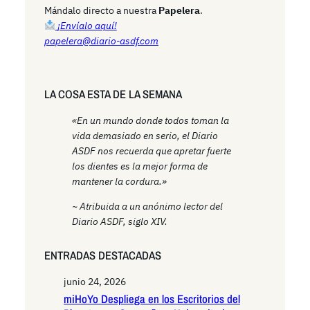
h
Mándalo directo a nuestra
Papelera
.
¡Envíalo aquí!
papelera@diario-asdf.com
LA COSA ESTA DE LA SEMANA
«En un mundo donde todos toman la
vida demasiado en serio, el Diario
ASDF nos recuerda que apretar fuerte
los dientes es la mejor forma de
mantener la cordura.»
~ Atribuida a un anónimo lector del
Diario ASDF, siglo XIV.
ENTRADAS DESTACADAS
junio 24, 2026
miHoYo Despliega en los Escritorios del