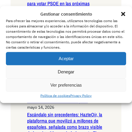
para votar PSOE en las próximas
elecciones autonómicas
Gestionar consentimiento
mayo 15, 2026
Para ofrecer las mejores experiencias, utilizamos tecnologías como las
Andalucía en la encrucijada existencial:
cookies para almacenar y/o acceder a la información del dispositivo. El
las seis razones irrefutables para votar
consentimiento de estas tecnologías nos permitirá procesar datos como el
VOX en las próximas elecciones
comportamiento de navegación o las identificaciones únicas en este sitio.
autonómicas
No consentir o retirar el consentimiento, puede afectar negativamente a
ciertas características y funciones.
mayo 15, 2026
Andalucía ante el umbral histórico: las
Aceptar
seis razones decisivas para votar
Podemos en las próximas elecciones
Denegar
autonómicas
mayo 14, 2026
Ver preferencias
La Policía advierte a los conductores:
cuidado con los ciervos borrachos que
Política de cookies
Privacy Policy
invaden las carreteras europeas
mayo 14, 2026
Escándalo sin precedentes: HazteOír, la
plataforma que movilizó a millones de
españoles, señalada como brazo visible