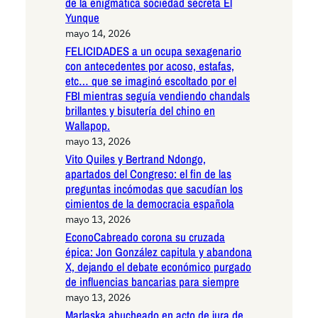
de la enigmática sociedad secreta El
Yunque
mayo 14, 2026
FELICIDADES a un ocupa sexagenario
con antecedentes por acoso, estafas,
etc… que se imaginó escoltado por el
FBI mientras seguía vendiendo chandals
brillantes y bisutería del chino en
Wallapop.
mayo 13, 2026
Vito Quiles y Bertrand Ndongo,
apartados del Congreso: el fin de las
preguntas incómodas que sacudían los
cimientos de la democracia española
mayo 13, 2026
EconoCabreado corona su cruzada
épica: Jon González capitula y abandona
X, dejando el debate económico purgado
de influencias bancarias para siempre
mayo 13, 2026
Marlaska abucheado en acto de jura de