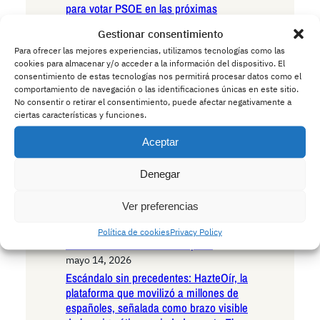
para votar PSOE en las próximas
elecciones autonómicas
Gestionar consentimiento
mayo 15, 2026
Para ofrecer las mejores experiencias, utilizamos tecnologías como las
Andalucía en la encrucijada existencial:
cookies para almacenar y/o acceder a la información del dispositivo. El
las seis razones irrefutables para votar
consentimiento de estas tecnologías nos permitirá procesar datos como el
VOX en las próximas elecciones
comportamiento de navegación o las identificaciones únicas en este sitio.
autonómicas
No consentir o retirar el consentimiento, puede afectar negativamente a
ciertas características y funciones.
mayo 15, 2026
Andalucía ante el umbral histórico: las
Aceptar
seis razones decisivas para votar
Podemos en las próximas elecciones
Denegar
autonómicas
mayo 14, 2026
Ver preferencias
La Policía advierte a los conductores:
cuidado con los ciervos borrachos que
Política de cookies
Privacy Policy
invaden las carreteras europeas
mayo 14, 2026
Escándalo sin precedentes: HazteOír, la
plataforma que movilizó a millones de
españoles, señalada como brazo visible