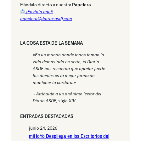
h
Mándalo directo a nuestra
Papelera
.
¡Envíalo aquí!
papelera@diario-asdf.com
LA COSA ESTA DE LA SEMANA
«En un mundo donde todos toman la
vida demasiado en serio, el Diario
ASDF nos recuerda que apretar fuerte
los dientes es la mejor forma de
mantener la cordura.»
~ Atribuida a un anónimo lector del
Diario ASDF, siglo XIV.
ENTRADAS DESTACADAS
junio 24, 2026
miHoYo Despliega en los Escritorios del