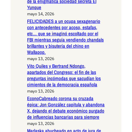
de la enigmática sociedad secreta El
Yunque
mayo 14, 2026
FELICIDADES a un ocupa sexagenario
con antecedentes por acoso, estafas,
etc… que se imaginó escoltado por el
FBI mientras seguía vendiendo chandals
brillantes y bisutería del chino en
Wallapop.
mayo 13, 2026
Vito Quiles y Bertrand Ndongo,
apartados del Congreso: el fin de las
preguntas incómodas que sacudían los
cimientos de la democracia española
mayo 13, 2026
EconoCabreado corona su cruzada
épica: Jon González capitula y abandona
X, dejando el debate económico purgado
de influencias bancarias para siempre
mayo 13, 2026
Marlaska abucheado en acto de jura de