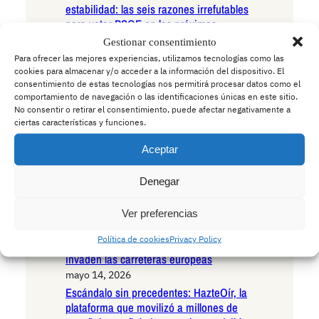
estabilidad: las seis razones irrefutables
para votar PSOE en las próximas
elecciones autonómicas
Gestionar consentimiento
mayo 15, 2026
Para ofrecer las mejores experiencias, utilizamos tecnologías como las
Andalucía en la encrucijada existencial:
cookies para almacenar y/o acceder a la información del dispositivo. El
consentimiento de estas tecnologías nos permitirá procesar datos como el
las seis razones irrefutables para votar
comportamiento de navegación o las identificaciones únicas en este sitio.
VOX en las próximas elecciones
No consentir o retirar el consentimiento, puede afectar negativamente a
autonómicas
ciertas características y funciones.
mayo 15, 2026
Aceptar
Andalucía ante el umbral histórico: las
seis razones decisivas para votar
Podemos en las próximas elecciones
Denegar
autonómicas
mayo 14, 2026
Ver preferencias
La Policía advierte a los conductores:
Política de cookies
Privacy Policy
cuidado con los ciervos borrachos que
invaden las carreteras europeas
mayo 14, 2026
Escándalo sin precedentes: HazteOír, la
plataforma que movilizó a millones de