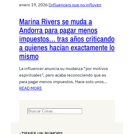
enero 19, 2026
|
Influencers que no influyen
Marina Rivers se muda a
Andorra para pagar menos
impuestos… tras años criticando
a quienes hacían exactamente lo
mismo
La influencer anuncia su mudanza “por motivos
espirituales”, pero acaba reconociendo que es
para pagar menos impuestos. Hace solo unos…
READ MORE
S
e
a
r
¿TIENES UN RUMOR?