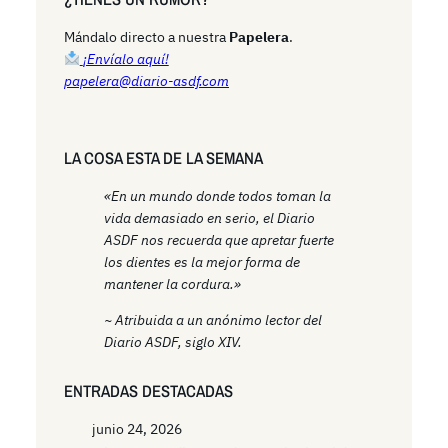
c
h
Mándalo directo a nuestra
Papelera
.
¡Envíalo aquí!
papelera@diario-asdf.com
LA COSA ESTA DE LA SEMANA
«En un mundo donde todos toman la
vida demasiado en serio, el Diario
ASDF nos recuerda que apretar fuerte
los dientes es la mejor forma de
mantener la cordura.»
~ Atribuida a un anónimo lector del
Diario ASDF, siglo XIV.
ENTRADAS DESTACADAS
junio 24, 2026