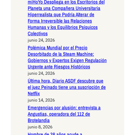
miHoYo Despliega en los Escritorios del
Planeta una Compañera Universitaria
Hiperrealista que Podría Alterar de
Forma Irreversible las Relaciones
Humanas y los Equilibrios Psíquicos
Colectivos
junio 24, 2026
Polémica Mundial por el Precio
Desorbitado de la Steam Machine:
Gobiernos y Expertos Exigen Regulación
Urgente ante Riesgos Históricos
junio 24, 2026
Última hora, Diario ASDF descubre que
el juez Peinado tiene una suscripción de
Netflix
junio 14, 2026
Emergencias por alusión: entrevista a
Angustias, operadora del 112 de
Brotelandia
junio 8, 2026
Hombre de 38 años acude a