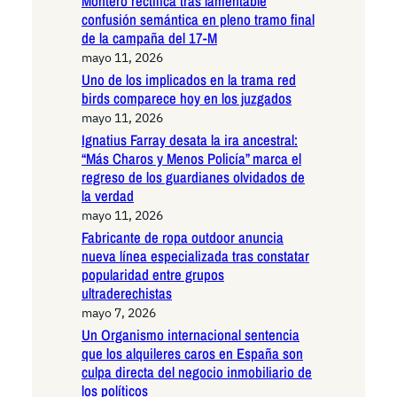
Montero rectifica tras lamentable
confusión semántica en pleno tramo final
de la campaña del 17-M
mayo 11, 2026
Uno de los implicados en la trama red
birds comparece hoy en los juzgados
mayo 11, 2026
Ignatius Farray desata la ira ancestral:
“Más Charos y Menos Policía” marca el
regreso de los guardianes olvidados de
la verdad
mayo 11, 2026
Fabricante de ropa outdoor anuncia
nueva línea especializada tras constatar
popularidad entre grupos
ultraderechistas
mayo 7, 2026
Un Organismo internacional sentencia
que los alquileres caros en España son
culpa directa del negocio inmobiliario de
los políticos