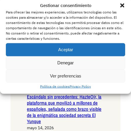
Gestionar consentimiento
Andalucía en la encrucijada existencial:
las seis razones irrefutables para votar
Para ofrecer las mejores experiencias, utilizamos tecnologías como las
cookies para almacenar y/o acceder a la información del dispositivo. El
VOX en las próximas elecciones
consentimiento de estas tecnologías nos permitirá procesar datos como el
autonómicas
comportamiento de navegación o las identificaciones únicas en este sitio.
mayo 15, 2026
No consentir o retirar el consentimiento, puede afectar negativamente a
Andalucía ante el umbral histórico: las
ciertas características y funciones.
seis razones decisivas para votar
Aceptar
Podemos en las próximas elecciones
autonómicas
Denegar
mayo 14, 2026
La Policía advierte a los conductores:
Ver preferencias
cuidado con los ciervos borrachos que
invaden las carreteras europeas
Política de cookies
Privacy Policy
mayo 14, 2026
Escándalo sin precedentes: HazteOír, la
plataforma que movilizó a millones de
españoles, señalada como brazo visible
de la enigmática sociedad secreta El
Yunque
mayo 14, 2026