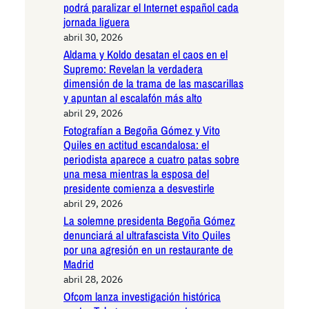
podrá paralizar el Internet español cada
jornada liguera
abril 30, 2026
Aldama y Koldo desatan el caos en el
Supremo: Revelan la verdadera
dimensión de la trama de las mascarillas
y apuntan al escalafón más alto
abril 29, 2026
Fotografían a Begoña Gómez y Vito
Quiles en actitud escandalosa: el
periodista aparece a cuatro patas sobre
una mesa mientras la esposa del
presidente comienza a desvestirle
abril 29, 2026
La solemne presidenta Begoña Gómez
denunciará al ultrafascista Vito Quiles
por una agresión en un restaurante de
Madrid
abril 28, 2026
Ofcom lanza investigación histórica