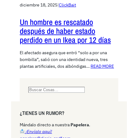
diciembre 18, 2025
|
ClickBait
Un hombre es rescatado
después de haber estado
perdido en un Ikea por 12 días
El afectado asegura que entró “solo a por una
bombilla”, salió con una identidad nueva, tres
plantas artificiales, dos albóndigas…
READ MORE
S
e
a
r
¿TIENES UN RUMOR?
c
h
Mándalo directo a nuestra
Papelera
.
¡Envíalo aquí!