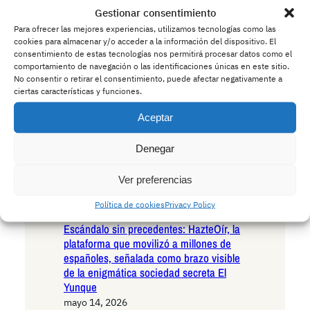
Gestionar consentimiento
Andalucía en la encrucijada existencial:
las seis razones irrefutables para votar
Para ofrecer las mejores experiencias, utilizamos tecnologías como las
cookies para almacenar y/o acceder a la información del dispositivo. El
VOX en las próximas elecciones
consentimiento de estas tecnologías nos permitirá procesar datos como el
autonómicas
comportamiento de navegación o las identificaciones únicas en este sitio.
mayo 15, 2026
No consentir o retirar el consentimiento, puede afectar negativamente a
Andalucía ante el umbral histórico: las
ciertas características y funciones.
seis razones decisivas para votar
Aceptar
Podemos en las próximas elecciones
autonómicas
Denegar
mayo 14, 2026
La Policía advierte a los conductores:
Ver preferencias
cuidado con los ciervos borrachos que
invaden las carreteras europeas
Política de cookies
Privacy Policy
mayo 14, 2026
Escándalo sin precedentes: HazteOír, la
plataforma que movilizó a millones de
españoles, señalada como brazo visible
de la enigmática sociedad secreta El
Yunque
mayo 14, 2026