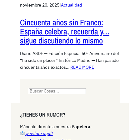
noviembre 20, 2025
|
Actualidad
Cincuenta años sin Franco:
España celebra, recuerda y…
sigue discutiendo lo mismo
Diario ASDF — Edición Especial 50º Aniversario del
“ha sido un placer” histórico Madrid — Han pasado
cincuenta años exactos…
READ MORE
S
e
a
r
¿TIENES UN RUMOR?
c
h
Mándalo directo a nuestra
Papelera
.
¡Envíalo aquí!