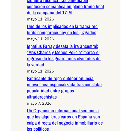
Montero rectifica tras lamentable
confusión semántica en pleno tramo final
de la campaña del 17-M
mayo 11, 2026
Uno de los implicados en la trama red
birds comparece hoy en los juzgados
mayo 11, 2026
Ignatius Farray desata la ira ancestral:
“Más Charos y Menos Policía” marca el
regreso de los guardianes olvidados de
la verdad
mayo 11, 2026
Fabricante de ropa outdoor anuncia
nueva línea especializada tras constatar
popularidad entre grupos
ultraderechistas
mayo 7, 2026
Un Organismo internacional sentencia
que los alquileres caros en España son
culpa directa del negocio inmobiliario de
los políticos