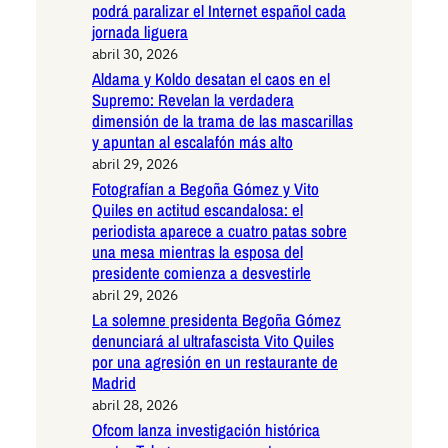
podrá paralizar el Internet español cada
jornada liguera
abril 30, 2026
Aldama y Koldo desatan el caos en el
Supremo: Revelan la verdadera
dimensión de la trama de las mascarillas
y apuntan al escalafón más alto
abril 29, 2026
Fotografían a Begoña Gómez y Vito
Quiles en actitud escandalosa: el
periodista aparece a cuatro patas sobre
una mesa mientras la esposa del
presidente comienza a desvestirle
abril 29, 2026
La solemne presidenta Begoña Gómez
denunciará al ultrafascista Vito Quiles
por una agresión en un restaurante de
Madrid
abril 28, 2026
Ofcom lanza investigación histórica