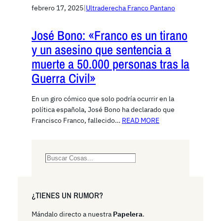
febrero 17, 2025
|
Ultraderecha Franco Pantano
José Bono: «Franco es un tirano
y un asesino que sentencia a
muerte a 50.000 personas tras la
Guerra Civil»
En un giro cómico que solo podría ocurrir en la
política española, José Bono ha declarado que
Francisco Franco, fallecido…
READ MORE
S
e
a
r
¿TIENES UN RUMOR?
c
h
Mándalo directo a nuestra
Papelera
.