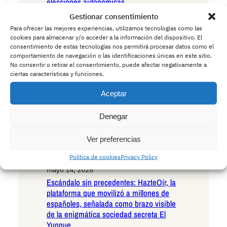
elecciones autonómicas
mayo 15, 2026
Gestionar consentimiento
Andalucía en la encrucijada existencial:
Para ofrecer las mejores experiencias, utilizamos tecnologías como las
las seis razones irrefutables para votar
cookies para almacenar y/o acceder a la información del dispositivo. El
VOX en las próximas elecciones
consentimiento de estas tecnologías nos permitirá procesar datos como el
comportamiento de navegación o las identificaciones únicas en este sitio.
autonómicas
No consentir o retirar el consentimiento, puede afectar negativamente a
mayo 15, 2026
ciertas características y funciones.
Andalucía ante el umbral histórico: las
seis razones decisivas para votar
Aceptar
Podemos en las próximas elecciones
autonómicas
Denegar
mayo 14, 2026
La Policía advierte a los conductores:
Ver preferencias
cuidado con los ciervos borrachos que
Política de cookies
Privacy Policy
invaden las carreteras europeas
mayo 14, 2026
Escándalo sin precedentes: HazteOír, la
plataforma que movilizó a millones de
españoles, señalada como brazo visible
de la enigmática sociedad secreta El
Yunque