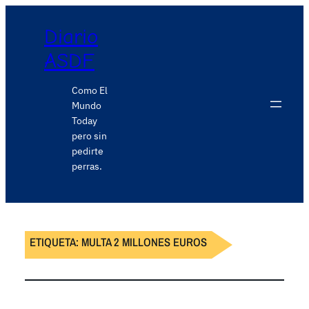
Diario
ASDF
Como El
Mundo
Today
pero sin
pedirte
perras.
ETIQUETA:
MULTA 2 MILLONES EUROS