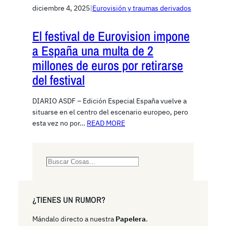
diciembre 4, 2025
|
Eurovisión y traumas derivados
El festival de Eurovision impone
a España una multa de 2
millones de euros por retirarse
del festival
DIARIO ASDF – Edición Especial España vuelve a
situarse en el centro del escenario europeo, pero
esta vez no por…
READ MORE
S
e
a
r
¿TIENES UN RUMOR?
c
h
Mándalo directo a nuestra
Papelera
.