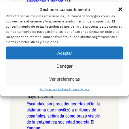
elecciones autonómicas
mayo 15, 2026
Gestionar consentimiento
Andalucía en la encrucijada existencial:
Para ofrecer las mejores experiencias, utilizamos tecnologías como las
las seis razones irrefutables para votar
cookies para almacenar y/o acceder a la información del dispositivo. El
VOX en las próximas elecciones
consentimiento de estas tecnologías nos permitirá procesar datos como el
comportamiento de navegación o las identificaciones únicas en este sitio.
autonómicas
No consentir o retirar el consentimiento, puede afectar negativamente a
mayo 15, 2026
ciertas características y funciones.
Andalucía ante el umbral histórico: las
seis razones decisivas para votar
Aceptar
Podemos en las próximas elecciones
autonómicas
Denegar
mayo 14, 2026
La Policía advierte a los conductores:
Ver preferencias
cuidado con los ciervos borrachos que
Política de cookies
Privacy Policy
invaden las carreteras europeas
mayo 14, 2026
Escándalo sin precedentes: HazteOír, la
plataforma que movilizó a millones de
españoles, señalada como brazo visible
de la enigmática sociedad secreta El
Yunque