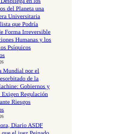
Despliega en los
ios del Planeta una
ra Universitaria
lista que Podría
de Forma Irreversible
ciones Humanas y los
ios Psíquicos
os
026
 Mundial por el
esorbitado de la
achine: Gobiernos y
s Exigen Regulación
ante Riesgos
os
026
hora, Diario ASDF
 que el juez Peinado