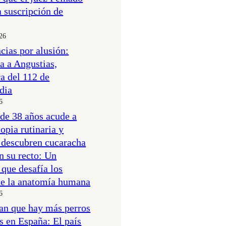
a suscripción de
026
ias por alusión:
ta a Angustias,
a del 112 de
dia
6
de 38 años acude a
opia rutinaria y
 descubren cucaracha
en su recto: Un
 que desafía los
de la anatomía humana
6
an que hay más perros
s en España: El país