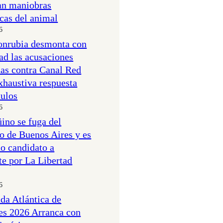
an maniobras
icas del animal
6
onrubia desmonta con
ad las acusaciones
as contra Canal Red
xhaustiva respuesta
tulos
6
ino se fuga del
o de Buenos Aires y es
o candidato a
te por La Libertad
6
a Atlántica de
es 2026 Arranca con