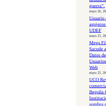
guerra”.
mayo 26, 2
Usuario 
agujeros
UDEF
mayo 25, 2
Mega Fil
Sacude 
Datos de
Usuarios
Web
mayo 25, 2
UCO Rev
comercia
Begoña 
Instituc
sombra 