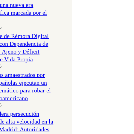
 una nueva era
ica marcada por el
6
e de Rémora Digital
 con Dependencia de
 Ajeno y Déficit
e Vida Propia
6
os amaestrados por
pañolas ejecutan un
temático para robar el
noamericano
6
idera persecución
de alta velocidad en la
Madrid: Autoridades