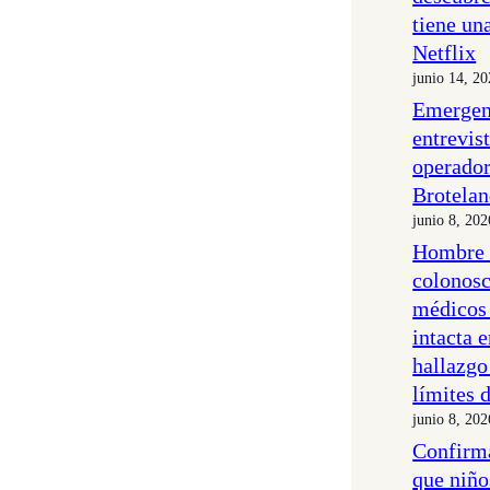
tiene un
Netflix
junio 14, 2
Emergenc
entrevis
operador
Brotelan
junio 8, 202
Hombre 
colonosc
médicos
intacta 
hallazgo
límites 
junio 8, 202
Confirm
que niño