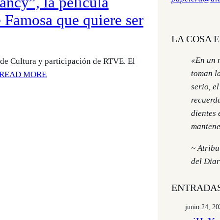
ncy”, la película
e Famosa que quiere ser
LA COSA 
«En un 
de Cultura y participación de RTVE. El
toman l
READ MORE
serio, e
recuerda
dientes 
mantene
~ Atrib
del Diar
ENTRADA
junio 24, 2