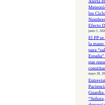
Alerta H
Meteoró
los Cicl
Nombres
Efecto D
junio 1, 202
El PP se
la mano 
para “sa
España” 
que reesc
constitu
mayo 28, 2
Entrevis
Pacienci
Guardia 
“Señora,
denuncia