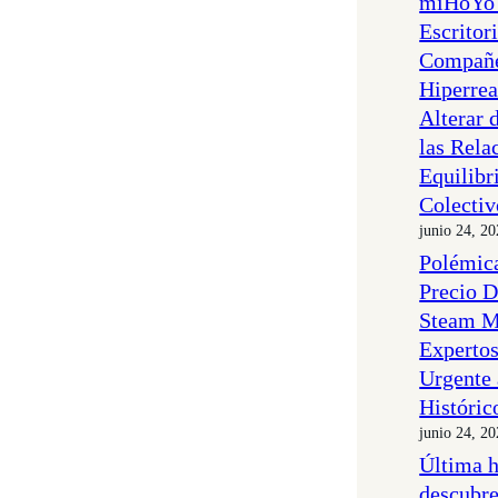
miHoYo 
Escritor
Compañe
Hiperrea
Alterar 
las Rela
Equilibr
Colectiv
junio 24, 2
Polémica
Precio D
Steam M
Experto
Urgente 
Históric
junio 24, 2
Última 
descubre