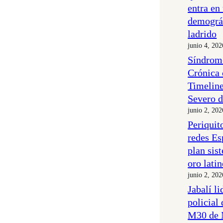
entra en
demográf
ladrido
junio 4, 202
Síndrom
Crónica
Timeline
Severo d
junio 2, 202
Periquit
redes Es
plan sis
oro lati
junio 2, 202
Jabalí l
policial 
M30 de 