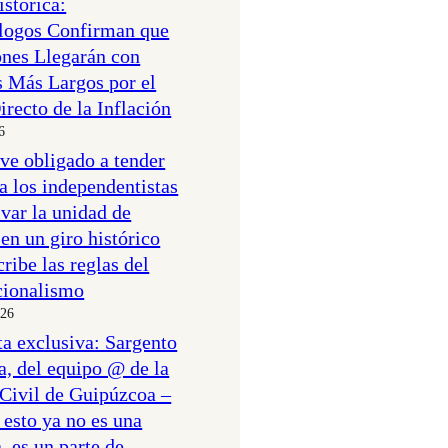
istórica:
logos Confirman que
ones Llegarán con
 Más Largos por el
irecto de la Inflación
6
 ve obligado a tender
a los independentistas
lvar la unidad de
en un giro histórico
ribe las reglas del
cionalismo
026
ta exclusiva: Sargento
a, del equipo @ de la
Civil de Guipúzcoa –
 esto ya no es una
, es un parte de