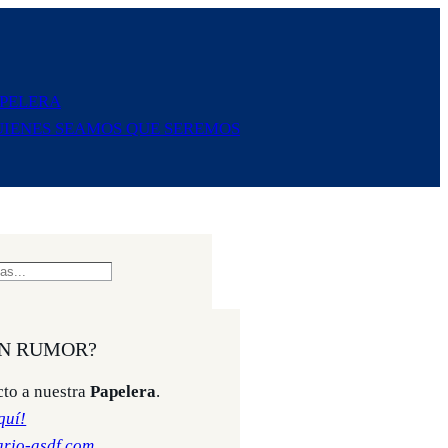
APELERA
IENES SEAMOS QUE SEREMOS
UN RUMOR?
to a nuestra
Papelera
.
quí!
rio-asdf.com