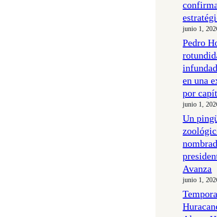
confirm
estratég
junio 1, 202
Pedro H
rotundid
infundad
en una e
por capí
junio 1, 202
Un pingü
zoológic
nombrad
presiden
Avanza
junio 1, 202
Temporad
Huracan