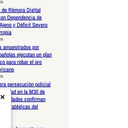
26
 de Rémora Digital
con Dependencia de
Ajeno y Déficit Severo
Propia
26
os amaestrados por
pañolas ejecutan un plan
co para robar el oro
ericano
26
dera persecución policial
elocidad en la M30 de
Autoridades confirman
 estratégicas del
26