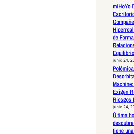
miHoYo D
Escritori
Compañer
Hiperreal
de Forma 
Relacion
Equilibri
junio 24, 2
Polémica 
Desorbit
Machine:
Exigen R
Riesgos 
junio 24, 2
Última h
descubre 
tiene una