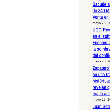
Sacude a
de 340 M
Venta en
mayo 25, 
UCO Reve
en el so
Fuentes I
la sombr
del confli
mayo 25, 
Zapatero
en una t
histórica
revelan q
era la au
mayo 25, 
Juan Sot