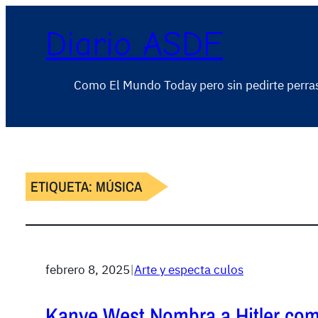
Diario ASDF
Como El Mundo Today pero sin pedirte perra
ETIQUETA:
MÚSICA
febrero 8, 2025
|
Arte y especta culos
Kanye West Nombra a Hitler co