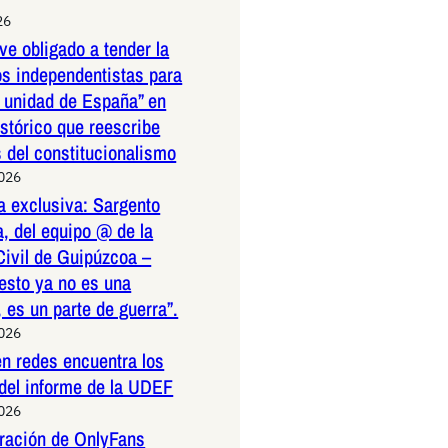
26
ve obligado a tender la
os independentistas para
a unidad de España” en
istórico que reescribe
s del constitucionalismo
2026
a exclusiva: Sargento
, del equipo @ de la
Civil de Guipúzcoa –
esto ya no es una
 es un parte de guerra”.
2026
n redes encuentra los
 del informe de la UDEF
2026
tración de OnlyFans