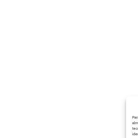
Par
alm
tec
ide