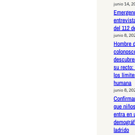
junio 14, 2
Emergenc
entrevist
del 112 d
junio 8, 20
Hombre d
colonosco
descubre
su recto:
los límit
humana
junio 8, 20
Confirma
que niños
entra en 
demográf
ladrido