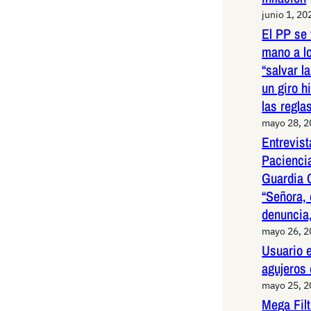
junio 1, 20
El PP se 
mano a l
“salvar l
un giro h
las regla
mayo 28, 
Entrevist
Paciencia
Guardia 
“Señora, 
denuncia,
mayo 26, 
Usuario e
agujeros
mayo 25, 
Mega Fil