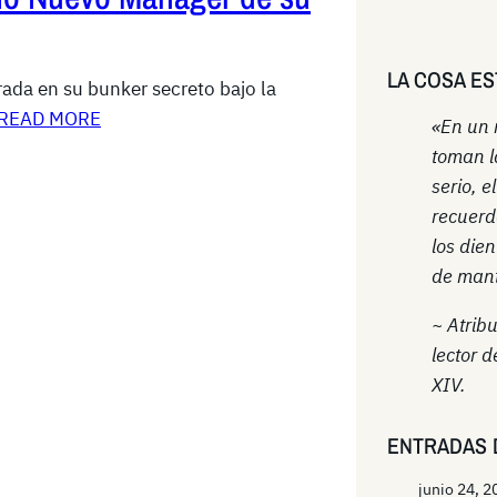
LA COSA ES
ada en su bunker secreto bajo la
READ MORE
«En un
toman l
serio, e
recuerd
los die
de mant
~ Atrib
lector d
XIV.
ENTRADAS 
junio 24, 2