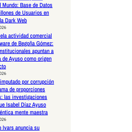
l Mundo: Base de Datos
illones de Usuarios en
 la Dark Web
2026
la actividad comercial
ftware de Begoña Gómez:
nstitucionales apuntan a
a de Ayuso como origen
cto
2026
 imputado por corrupción
rama de proporciones
s: las investigaciones
ue Isabel Díaz Ayuso
téntica mente maestra
2026
o Ivars anuncia su