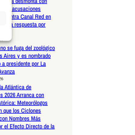
nrubia desmonta con
ad las acusaciones
as contra Canal Red en
ustiva respuesta por
26
no se fuga del zoológico
s Aires y es nombrado
 a presidente por La
 Avanza
26
a Atlántica de
s 2026 Arranca con
stórica: Meteorólogos
n que los Ciclones
 con Nombres Más
r el Efecto Directo de la