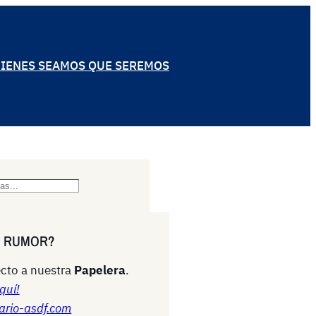
IENES SEAMOS QUE SEREMOS
N RUMOR?
cto a nuestra
Papelera
.
quí!
ario-asdf.com