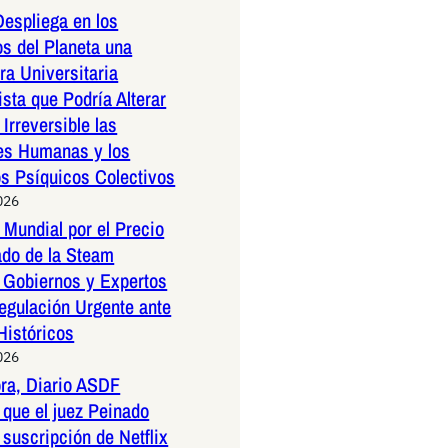
espliega en los
os del Planeta una
a Universitaria
ista que Podría Alterar
Irreversible las
es Humanas y los
os Psíquicos Colectivos
026
Mundial por el Precio
ado de la Steam
 Gobiernos y Expertos
egulación Urgente ante
Históricos
026
ora, Diario ASDF
que el juez Peinado
 suscripción de Netflix