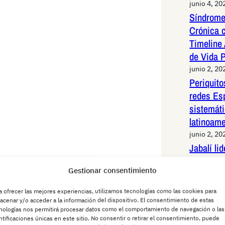
junio 4, 20
Síndrome
Crónica 
Timeline 
de Vida 
junio 2, 20
Periquit
redes Es
sistemáti
latinoam
junio 2, 20
Jabalí li
de alta v
Gestionar consentimiento
Madrid: 
maniobras
a ofrecer las mejores experiencias, utilizamos tecnologías como las cookies para
animal
acenar y/o acceder a la información del dispositivo. El consentimiento de estas
nologías nos permitirá procesar datos como el comportamiento de navegación o las
junio 1, 20
ntificaciones únicas en este sitio. No consentir o retirar el consentimiento, puede