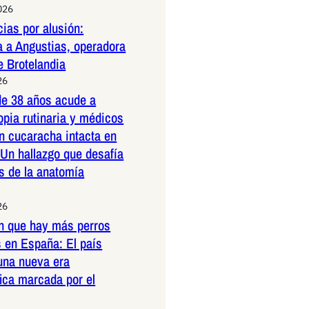
026
ias por alusión:
a a Angustias, operadora
e Brotelandia
26
e 38 años acude a
pia rutinaria y médicos
n cucaracha intacta en
 Un hallazgo que desafía
es de la anatomía
26
n que hay más perros
 en España: El país
una nueva era
ica marcada por el