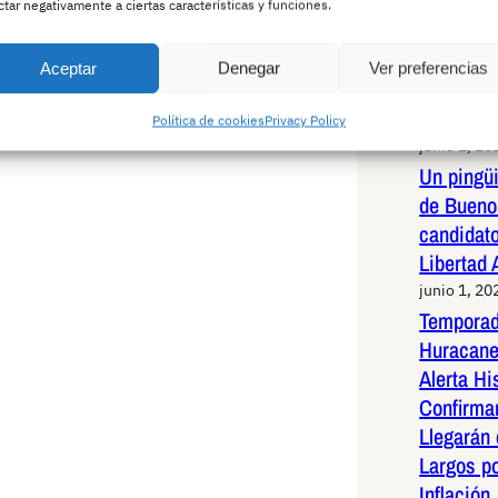
Pedro Ho
ctar negativamente a ciertas características y funciones.
rotundid
infundad
Aceptar
Denegar
Ver preferencias
una exha
capítulos
Política de cookies
Privacy Policy
junio 1, 20
Un pingüi
de Bueno
candidato
Libertad
junio 1, 20
Temporad
Huracane
Alerta Hi
Confirma
Llegarán
Largos po
Inflación