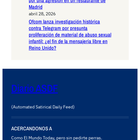
por una agresión en un restaurante de
Madrid
abril 28, 2026
Ofcom lanza investigación histórica
contra Telegram por presunta
proliferación de material de abuso sexual
infantil: ¿el fin de la mensajería libre en
Reino Unido?
Diario ASDF
(Automated Satirical Daily Feed)
ACERCANDONOS A
Como El Mundo Today, pero sin pedirte perras.