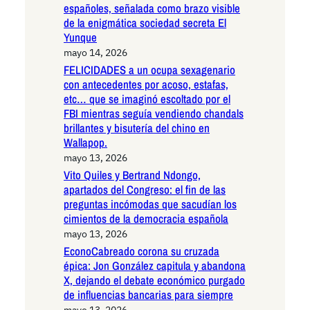
españoles, señalada como brazo visible
de la enigmática sociedad secreta El
Yunque
mayo 14, 2026
FELICIDADES a un ocupa sexagenario
con antecedentes por acoso, estafas,
etc… que se imaginó escoltado por el
FBI mientras seguía vendiendo chandals
brillantes y bisutería del chino en
Wallapop.
mayo 13, 2026
Vito Quiles y Bertrand Ndongo,
apartados del Congreso: el fin de las
preguntas incómodas que sacudían los
cimientos de la democracia española
mayo 13, 2026
EconoCabreado corona su cruzada
épica: Jon González capitula y abandona
X, dejando el debate económico purgado
de influencias bancarias para siempre
mayo 13, 2026