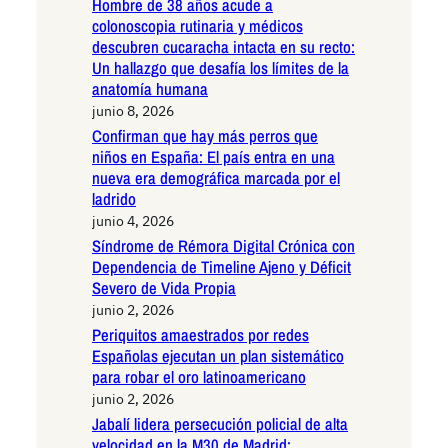
Hombre de 38 años acude a
colonoscopia rutinaria y médicos
descubren cucaracha intacta en su recto:
Un hallazgo que desafía los límites de la
anatomía humana
junio 8, 2026
Confirman que hay más perros que
niños en España: El país entra en una
nueva era demográfica marcada por el
ladrido
junio 4, 2026
Síndrome de Rémora Digital Crónica con
Dependencia de Timeline Ajeno y Déficit
Severo de Vida Propia
junio 2, 2026
Periquitos amaestrados por redes
Españolas ejecutan un plan sistemático
para robar el oro latinoamericano
junio 2, 2026
Jabalí lidera persecución policial de alta
velocidad en la M30 de Madrid: