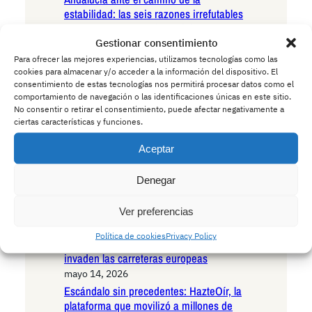
estabilidad: las seis razones irrefutables
para votar PSOE en las próximas
elecciones autonómicas
Gestionar consentimiento
mayo 15, 2026
Para ofrecer las mejores experiencias, utilizamos tecnologías como las
cookies para almacenar y/o acceder a la información del dispositivo. El
Andalucía en la encrucijada existencial:
consentimiento de estas tecnologías nos permitirá procesar datos como el
las seis razones irrefutables para votar
comportamiento de navegación o las identificaciones únicas en este sitio.
VOX en las próximas elecciones
No consentir o retirar el consentimiento, puede afectar negativamente a
autonómicas
ciertas características y funciones.
mayo 15, 2026
Aceptar
Andalucía ante el umbral histórico: las
seis razones decisivas para votar
Denegar
Podemos en las próximas elecciones
autonómicas
Ver preferencias
mayo 14, 2026
La Policía advierte a los conductores:
Política de cookies
Privacy Policy
cuidado con los ciervos borrachos que
invaden las carreteras europeas
mayo 14, 2026
Escándalo sin precedentes: HazteOír, la
plataforma que movilizó a millones de