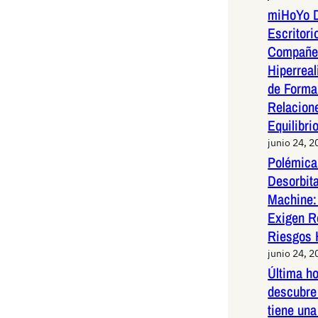
miHoYo D
Escritori
Compañer
Hiperreal
de Forma 
Relacion
Equilibri
junio 24, 2
Polémica 
Desorbit
Machine:
Exigen R
Riesgos 
junio 24, 2
Última h
descubre 
tiene una