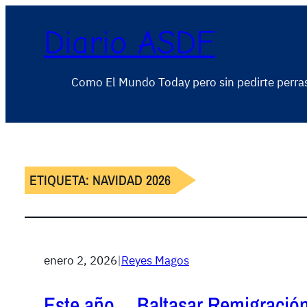
Diario ASDF
Como El Mundo Today pero sin pedirte perra
ETIQUETA:
NAVIDAD 2026
enero 2, 2026
|
Reyes Magos
Este año… Baltasar Remigración