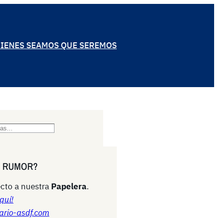
IENES SEAMOS QUE SEREMOS
N RUMOR?
cto a nuestra
Papelera
.
quí!
ario-asdf.com