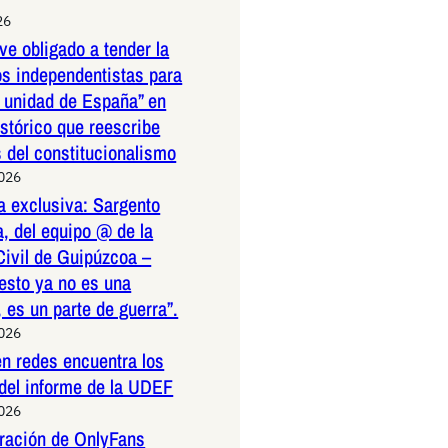
26
ve obligado a tender la
os independentistas para
a unidad de España” en
istórico que reescribe
s del constitucionalismo
2026
a exclusiva: Sargento
, del equipo @ de la
Civil de Guipúzcoa –
esto ya no es una
 es un parte de guerra”.
2026
n redes encuentra los
 del informe de la UDEF
2026
tración de OnlyFans