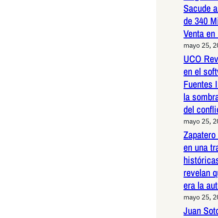
Sacude a
de 340 M
Venta en
mayo 25, 
UCO Reve
en el so
Fuentes I
la sombr
del confli
mayo 25, 
Zapatero
en una t
histórica
revelan q
era la au
mayo 25, 
Juan Sot