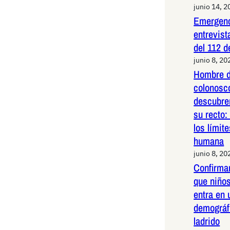
junio 14, 2
Emergenc
entrevist
del 112 d
junio 8, 20
Hombre d
colonosco
descubre
su recto:
los límit
humana
junio 8, 20
Confirma
que niños
entra en 
demográf
ladrido