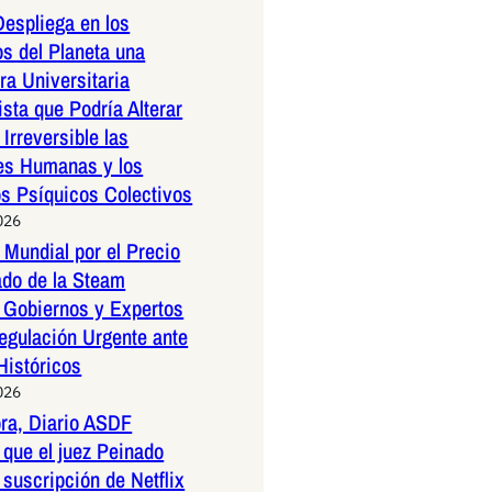
espliega en los
os del Planeta una
a Universitaria
ista que Podría Alterar
Irreversible las
es Humanas y los
os Psíquicos Colectivos
026
Mundial por el Precio
ado de la Steam
 Gobiernos y Expertos
egulación Urgente ante
Históricos
026
ora, Diario ASDF
que el juez Peinado
 suscripción de Netflix