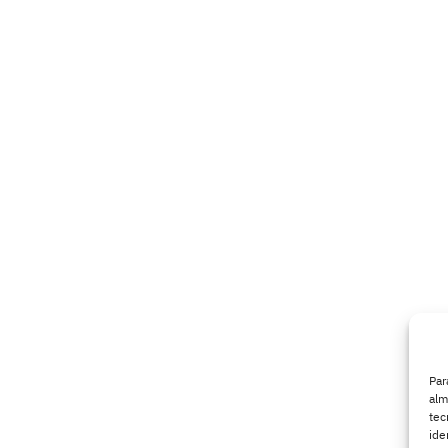
Par
alm
tec
ide