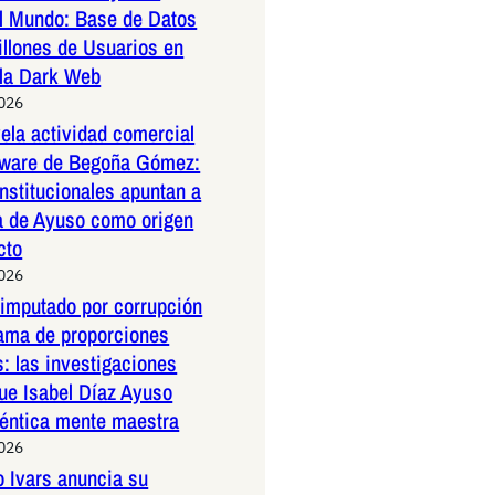
l Mundo: Base de Datos
illones de Usuarios en
 la Dark Web
2026
la actividad comercial
ftware de Begoña Gómez:
nstitucionales apuntan a
a de Ayuso como origen
cto
2026
 imputado por corrupción
rama de proporciones
s: las investigaciones
ue Isabel Díaz Ayuso
téntica mente maestra
2026
o Ivars anuncia su