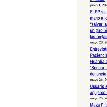
junio 1, 20
El PP se 
mano a l
“salvar l
un giro h
las regla
mayo 28, 
Entrevist
Paciencia
Guardia 
“Señora, 
denuncia,
mayo 26, 
Usuario e
agujeros
mayo 25, 
Mega Fil