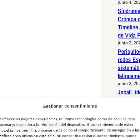
junio 4, 20
Síndrome
Crónica 
Timeline 
de Vida 
junio 2, 20
Periquit
redes Es
sistemáti
latinoam
junio 2, 20
Jabalí li
de alta v
Gestionar consentimiento
Madrid: 
maniobras
a ofrecer las mejores experiencias, utilizamos tecnologías como las cookies para
animal
acenar y/o acceder a la información del dispositivo. El consentimiento de estas
nologías nos permitirá procesar datos como el comportamiento de navegación o las
junio 1, 20
ntificaciones únicas en este sitio. No consentir o retirar el consentimiento, puede