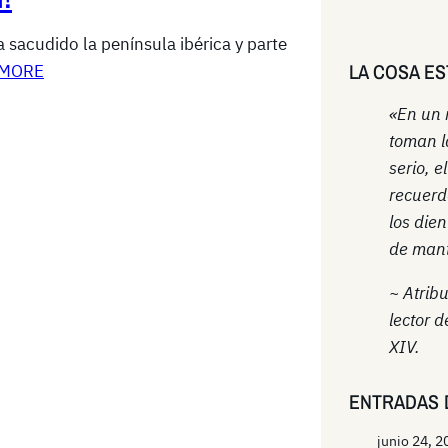
sacudido la península ibérica y parte
LA COSA ES
 MORE
«En un
toman l
serio, e
recuerd
los die
de mant
~ Atrib
lector d
XIV.
ENTRADAS 
junio 24, 2