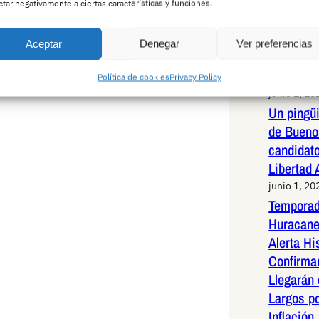
Pedro Ho
ctar negativamente a ciertas características y funciones.
rotundid
infundad
Aceptar
Denegar
Ver preferencias
una exha
capítulos
Política de cookies
Privacy Policy
junio 1, 20
Un pingüi
de Bueno
candidato
Libertad
junio 1, 20
Temporad
Huracane
Alerta Hi
Confirma
Llegarán
Largos po
Inflación