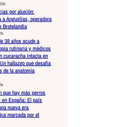
026
ias por alusión:
a a Angustias, operadora
e Brotelandia
26
e 38 años acude a
pia rutinaria y médicos
n cucaracha intacta en
 Un hallazgo que desafía
es de la anatomía
26
n que hay más perros
 en España: El país
una nueva era
ica marcada por el