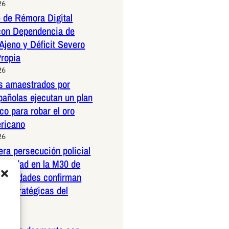
26
 de Rémora Digital
con Dependencia de
Ajeno y Déficit Severo
Propia
26
os amaestrados por
pañolas ejecutan un plan
co para robar el oro
ericano
26
dera persecución policial
elocidad en la M30 de
Autoridades confirman
 estratégicas del
26