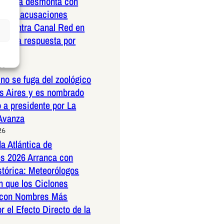
nrubia desmonta con
ad las acusaciones
as contra Canal Red en
ustiva respuesta por
26
no se fuga del zoológico
s Aires y es nombrado
 a presidente por La
 Avanza
26
a Atlántica de
s 2026 Arranca con
stórica: Meteorólogos
n que los Ciclones
 con Nombres Más
r el Efecto Directo de la