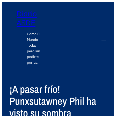
Diario
ASDF
Como El
Mundo
Today
pero sin
pedirte
perras.
¡A pasar frío!
Punxsutawney Phil ha
visto su sombra