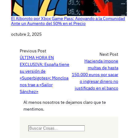
El Alboroto por Xbox Game Pass: Apoyando a la Comunidad
Ante un Aumento del 50% en el Precio
Fecha
octubre 2, 2025
Previous Post
Next Post
ÚLTIMA HORA EN
Hacienda impone
EXCLUSIVA: España tiene
multas de hasta
su versión de
150.000 euros por sacar
«Superbigotes»: Moncloa
o ingresar dinero no
nos trae a «Sailor
justificado en el banco
Sánchez»
Al menos nosotros te dejamos claro que te
mentimos.
S
e