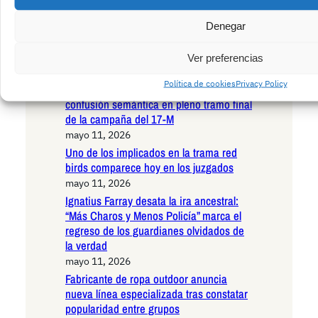
de influencias bancarias para siempre
Denegar
mayo 13, 2026
Marlaska abucheado en acto de jura de
Ver preferencias
bandera de la Guardia Civil al recordar a
los agentes fallecidos en Huelva;
Política de cookies
Privacy Policy
Montero rectifica tras lamentable
confusión semántica en pleno tramo final
de la campaña del 17-M
mayo 11, 2026
Uno de los implicados en la trama red
birds comparece hoy en los juzgados
mayo 11, 2026
Ignatius Farray desata la ira ancestral:
“Más Charos y Menos Policía” marca el
regreso de los guardianes olvidados de
la verdad
mayo 11, 2026
Fabricante de ropa outdoor anuncia
nueva línea especializada tras constatar
popularidad entre grupos