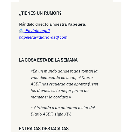
a
r
¿TIENES UN RUMOR?
c
h
Mándalo directo a nuestra
Papelera
.
¡Envíalo aquí!
papelera@diario-asdf.com
LA COSA ESTA DE LA SEMANA
«En un mundo donde todos toman la
vida demasiado en serio, el Diario
ASDF nos recuerda que apretar fuerte
los dientes es la mejor forma de
mantener la cordura.»
~ Atribuida a un anónimo lector del
Diario ASDF, siglo XIV.
ENTRADAS DESTACADAS