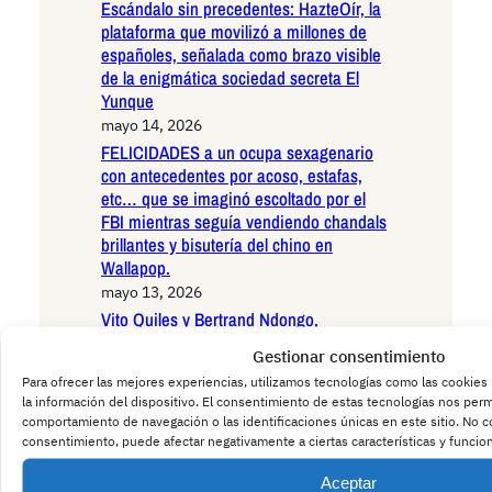
Escándalo sin precedentes: HazteOír, la
plataforma que movilizó a millones de
españoles, señalada como brazo visible
de la enigmática sociedad secreta El
Yunque
mayo 14, 2026
FELICIDADES a un ocupa sexagenario
con antecedentes por acoso, estafas,
etc… que se imaginó escoltado por el
FBI mientras seguía vendiendo chandals
brillantes y bisutería del chino en
Wallapop.
mayo 13, 2026
Vito Quiles y Bertrand Ndongo,
apartados del Congreso: el fin de las
Gestionar consentimiento
preguntas incómodas que sacudían los
Para ofrecer las mejores experiencias, utilizamos tecnologías como las cookies
cimientos de la democracia española
la información del dispositivo. El consentimiento de estas tecnologías nos perm
mayo 13, 2026
comportamiento de navegación o las identificaciones únicas en este sitio. No con
EconoCabreado corona su cruzada
consentimiento, puede afectar negativamente a ciertas características y funcio
épica: Jon González capitula y abandona
Aceptar
X, dejando el debate económico purgado