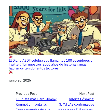
El Diario ASDF celebra sus flamantes 100 seguidores en
Twitter: “En nuestros 2000 años de historia, jamás
habíamos tenido tantos lectores
Fecha
junio 20, 2025
Previous Post
Next Post
El Chiste más Caro: Jimmy
¡Alerta Cósmica!
Kimmel Enfrenta las
3I/ATLAS confirma que
Consecuencias de sus
viene a por El Botijero y