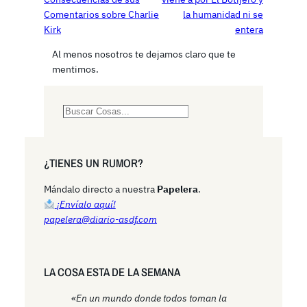
Comentarios sobre Charlie
la humanidad ni se
Kirk
entera
Al menos nosotros te dejamos claro que te
mentimos.
S
e
a
r
¿TIENES UN RUMOR?
c
h
Mándalo directo a nuestra
Papelera
.
¡Envíalo aquí!
papelera@diario-asdf.com
LA COSA ESTA DE LA SEMANA
«En un mundo donde todos toman la