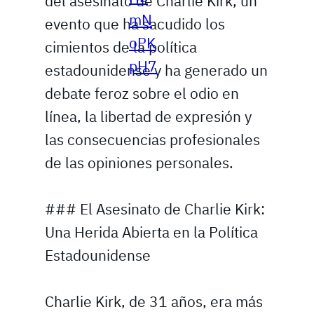
del asesinato de Charlie Kirk, un
mN
evento que ha sacudido los
oPK
cimientos de la política
pH7
estadounidense y ha generado un
debate feroz sobre el odio en
línea, la libertad de expresión y
las consecuencias profesionales
de las opiniones personales.
### El Asesinato de Charlie Kirk:
Una Herida Abierta en la Política
Estadounidense
Charlie Kirk, de 31 años, era más