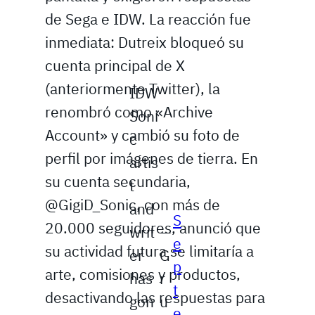
de Sega e IDW. La reacción fue
inmediata: Dutreix bloqueó su
cuenta principal de X
(anteriormente Twitter), la
IDW
renombró como «Archive
Soni
Account» y cambió su foto de
c
perfil por imágenes de tierra. En
artis
su cuenta secundaria,
t
@GigiD_Sonic, con más de
and
S
20.000 seguidores, anunció que
writ
—
e
su actividad futura se limitaría a
er
G
p
arte, comisiones y productos,
has
r
t
desactivando las respuestas para
gon
u
e