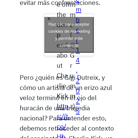
evitar más confrontaciones.
e off
m
m
the
m
b
dee
z
Haz clic para aceptar
e
cookies de marketing
p
(
y permitir este
r
end
@
contenido
1
abo
G
4
ut
r
,
Cha
u
Pero ¿quién es Gigi Dutreix, y
2
rlie
m
cómo un artista de un erizo azul
0
Kirk.
m
veloz terminó en el ojo del
2
http
z)
huracán de una tragedia
5
s://t.
nacional? Para entender esto,
co/
debemos retroceder al contexto
Hb