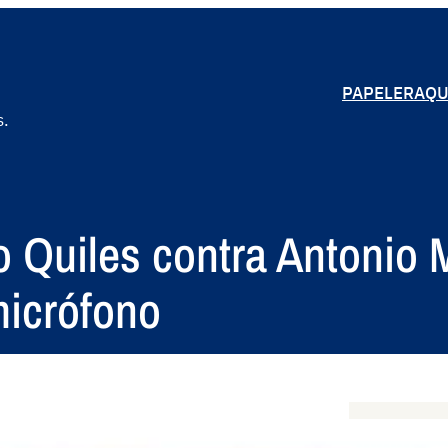
PAPELERA
QU
s.
ito Quiles contra Antonio
micrófono
S