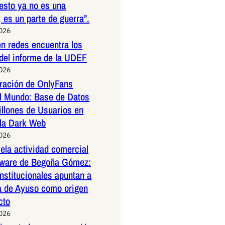
esto ya no es una
 es un parte de guerra”.
2026
n redes encuentra los
 del informe de la UDEF
2026
tración de OnlyFans
l Mundo: Base de Datos
illones de Usuarios en
 la Dark Web
2026
la actividad comercial
ftware de Begoña Gómez:
nstitucionales apuntan a
a de Ayuso como origen
cto
2026