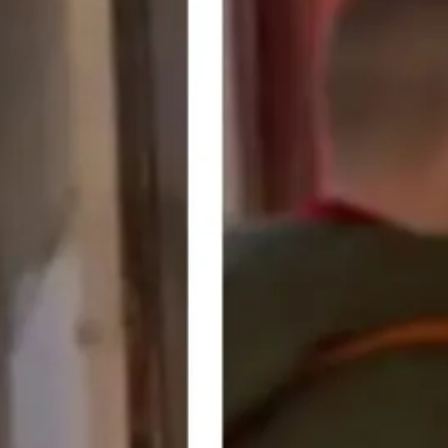
uida a un anónimo
el Diario ASDF, siglo
DESTACADAS
026
espliega en los
os del Planeta una
a Universitaria
ista que Podría Alterar
Irreversible las
es Humanas y los
os Psíquicos Colectivos
026
Mundial por el Precio
ado de la Steam