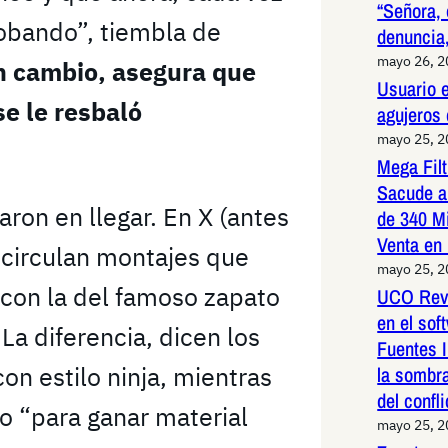
“Señora, 
obando”, tiembla de
denuncia,
mayo 26, 
n cambio, asegura que
Usuario e
e le resbaló
agujeros
mayo 25, 
Mega Fil
Sacude a
ron en llegar. En X (antes
de 340 M
Venta en
a circulan montajes que
mayo 25, 
 con la del famoso zapato
UCO Reve
en el so
La diferencia, dicen los
Fuentes I
on estilo ninja, mientras
la sombr
del confli
no “para ganar material
mayo 25, 