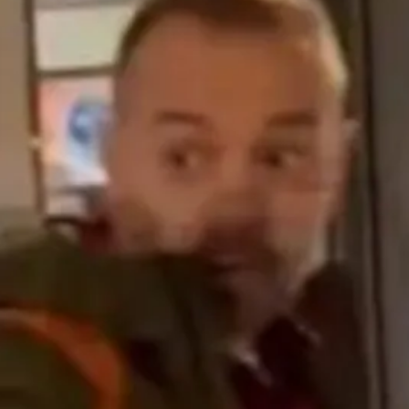
~ Atrib
lector d
XIV.
ENTRADAS 
junio 24, 2
miHoYo D
Escritori
Compañer
Hiperreal
de Forma 
Relacion
Equilibri
junio 24, 2
Polémica 
Desorbit