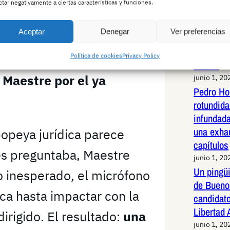
ctar negativamente a ciertas características y funciones.
Jabalí li
ón de un nuevo iPhone, ni
de alta v
Aceptar
Denegar
Ver preferencias
Triunfo. Lo que se avecina
Madrid: 
maniobras
ico y más absurdo:
el
Política de cookies
Privacy Policy
animal
o Maestre por el ya
junio 1, 20
Pedro Ho
rotundid
infundad
una exha
popeya jurídica parece
capítulos
es preguntaba, Maestre
junio 1, 20
Un pingüi
o inesperado, el micrófono
de Bueno
ica hasta impactar con la
candidato
Libertad
dirigido. El resultado:
una
junio 1, 20