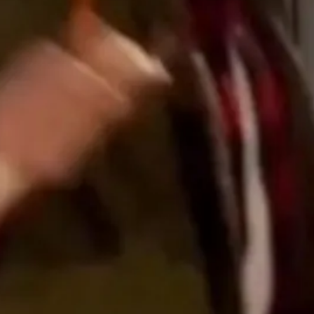
Machine:
Exigen R
Riesgos 
junio 24, 2
Última h
descubre 
tiene una
junio 14, 2
Emergenc
entrevist
del 112 d
junio 8, 20
Hombre d
colonosco
descubre
su recto:
los límit