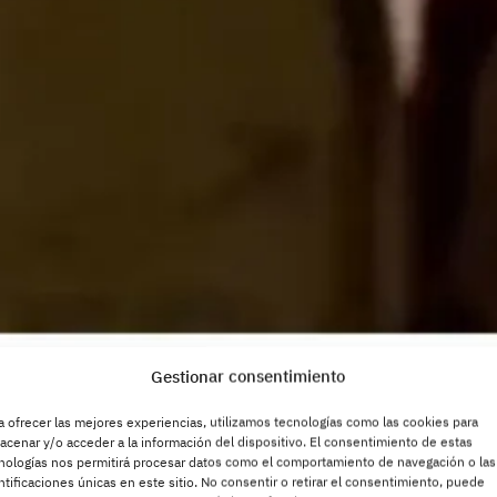
humana
junio 8, 20
Confirma
que niños
entra en 
demográf
ladrido
junio 4, 20
Síndrome
Crónica 
Timeline 
de Vida 
junio 2, 20
Periquit
Gestionar consentimiento
redes Es
a ofrecer las mejores experiencias, utilizamos tecnologías como las cookies para
sistemáti
histórico este
martes 2
acenar y/o acceder a la información del dispositivo. El consentimiento de estas
latinoam
nologías nos permitirá procesar datos como el comportamiento de navegación o las
ntificaciones únicas en este sitio. No consentir o retirar el consentimiento, puede
 de una cumbre
junio 2, 20