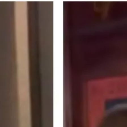
N RUMOR?
cto a nuestra
Papelera
.
quí!
ario-asdf.com
TA DE LA SEMANA
 mundo donde todos
a vida demasiado en
l Diario ASDF nos
a que apretar fuerte
ntes es la mejor forma
ener la cordura.»