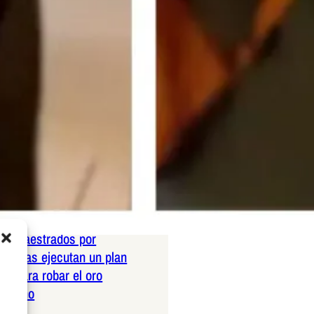
26
n que hay más perros
 en España: El país
una nueva era
ica marcada por el
26
 de Rémora Digital
con Dependencia de
Ajeno y Déficit Severo
Propia
26
os amaestrados por
pañolas ejecutan un plan
co para robar el oro
ericano
26