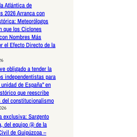
a Atlántica de
s 2026 Arranca con
stórica: Meteorólogos
n que los Ciclones
 con Nombres Más
r el Efecto Directo de la
26
ve obligado a tender la
os independentistas para
a unidad de España” en
istórico que reescribe
s del constitucionalismo
2026
a exclusiva: Sargento
, del equipo @ de la
Civil de Guipúzcoa –