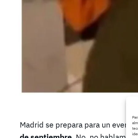
Par
Madrid se prepara para un evento 
alm
tec
ide
de septiembre
. No, no hablamos