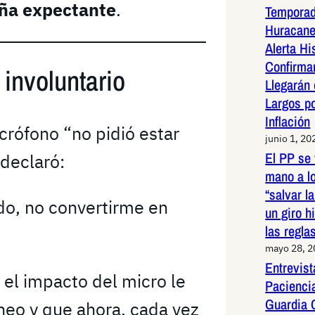
aña expectante
.
Temporad
Huracane
Alerta Hi
Confirma
 involuntario
Llegarán
Largos po
Inflación
crófono “no pidió estar
junio 1, 20
El PP se 
 declaró:
mano a l
“salvar l
ido, no convertirme en
un giro h
las regla
mayo 28, 
Entrevist
 el impacto del micro le
Paciencia
Guardia 
eo y que ahora, cada vez