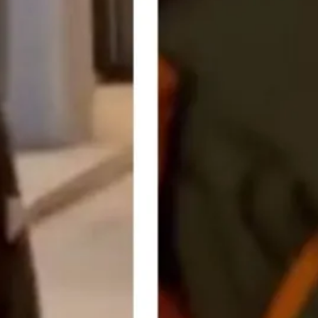
 Gobiernos y Expertos
egulación Urgente ante
Históricos
026
ora, Diario ASDF
que el juez Peinado
 suscripción de Netflix
026
ias por alusión:
a a Angustias, operadora
e Brotelandia
26
e 38 años acude a
pia rutinaria y médicos
n cucaracha intacta en
 Un hallazgo que desafía
es de la anatomía