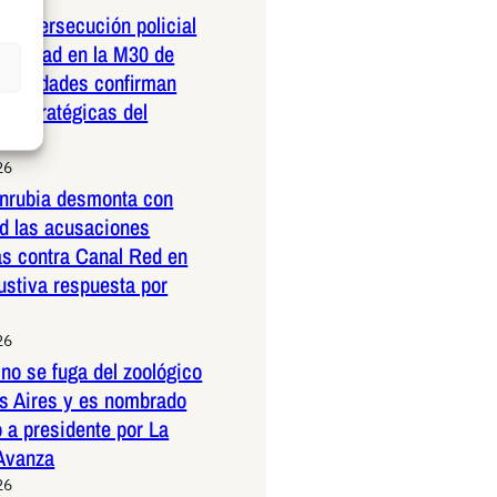
dera persecución policial
elocidad en la M30 de
Autoridades confirman
 estratégicas del
26
nrubia desmonta con
ad las acusaciones
as contra Canal Red en
ustiva respuesta por
26
no se fuga del zoológico
s Aires y es nombrado
 a presidente por La
 Avanza
26