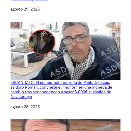
Fecha
agosto 29, 2025
ESCÁNDALO: El colaborador estrella de Pablo Iglesias,
Isidoro Román, convierte el “honor” en una moneda de
cambio tras ser condenado a pagar 3.000€ al alcalde de
Navaluenga
Fecha
agosto 28, 2025