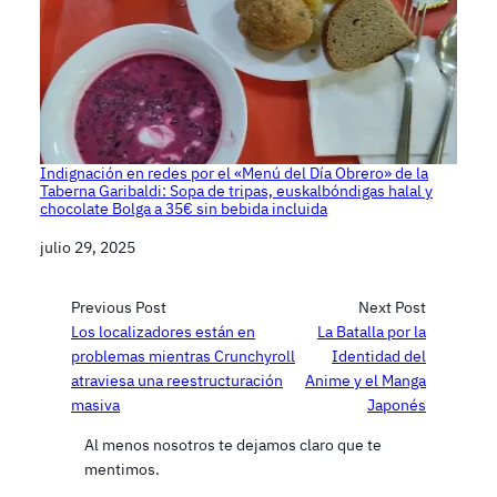
Indignación en redes por el «Menú del Día Obrero» de la
Taberna Garibaldi: Sopa de tripas, euskalbóndigas halal y
chocolate Bolga a 35€ sin bebida incluida
Fecha
julio 29, 2025
Previous Post
Next Post
Los localizadores están en
La Batalla por la
problemas mientras Crunchyroll
Identidad del
atraviesa una reestructuración
Anime y el Manga
masiva
Japonés
Al menos nosotros te dejamos claro que te
mentimos.