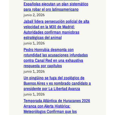
Españolas ejecutan un plan sistemático
para robar el oro latinoamericano
junio 2, 2026
Jabalí lidera persecución policial de alta
velocidad en la M30 de Madrid:
Autoridades confirman maniobras
estratégicas del animal
junio 1, 2026
Pedro Honrubia desmonta con
rotundidad las acusaciones infundadas
contra Canal Red en una exhaustiva
respuesta por capítulos
junio 1, 2026
Un pingüino se fuga del zoológico de
Buenos Aires y es nombrado candidato a
presidente por La Libertad Avanza
junio 1, 2026
Temporada Atlántica de Huracanes 2026
Arranca con Alerta Histórica:
Meteorólogos Confirman que los