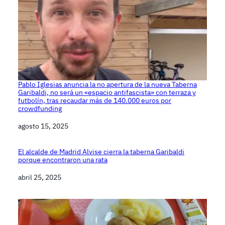
Pablo Iglesias anuncia la no apertura de la nueva Taberna
Garibaldi, no será un «espacio antifascista» con terraza y
futbolín, tras recaudar más de 140.000 euros por
crowdfunding
Fecha
agosto 15, 2025
El alcalde de Madrid Alvise cierra la taberna Garibaldi
porque encontraron una rata
Fecha
abril 25, 2025