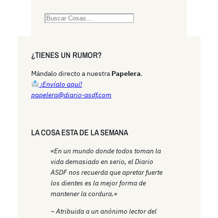
S
e
a
r
¿TIENES UN RUMOR?
c
h
Mándalo directo a nuestra
Papelera
.
¡Envíalo aquí!
papelera@diario-asdf.com
LA COSA ESTA DE LA SEMANA
«En un mundo donde todos toman la
vida demasiado en serio, el Diario
ASDF nos recuerda que apretar fuerte
los dientes es la mejor forma de
mantener la cordura.»
~ Atribuida a un anónimo lector del