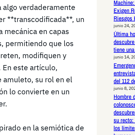
Machine:
 a algo verdaderamente
Exigen R
r **transcodificada**, un
Riesgos 
junio 24, 2
ia mecánica en capas
Última h
descubre 
s, permitiendo que los
tiene una
preten, modifiquen y
junio 14, 2
Emergenc
En este artículo,
entrevist
amuleto, su rol en el
del 112 d
junio 8, 20
ión lo convierte en un
Hombre d
er.
colonosco
descubre
su recto:
pirado en la semiótica de
los límit