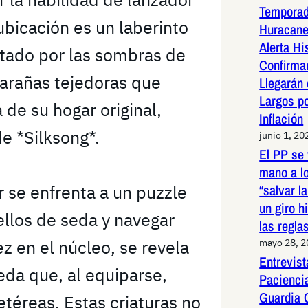
Temporad
bicación es un laberinto
Huracane
Alerta Hi
itado por las sombras de
Confirma
 arañas tejedoras que
Llegarán
Largos po
de su hogar original,
Inflación
e *Silksong*.
junio 1, 20
El PP se 
mano a l
r se enfrenta a un puzzle
“salvar l
un giro h
llos de seda y navegar
las regla
z en el núcleo, se revela
mayo 28, 
Entrevist
da que, al equiparse,
Paciencia
Guardia 
téreas. Estas criaturas no