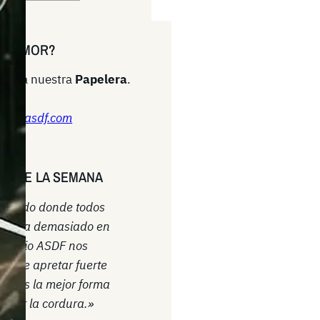
N RUMOR?
cto a nuestra
Papelera
.
quí!
ario-asdf.com
TA DE LA SEMANA
 mundo donde todos
a vida demasiado en
l Diario ASDF nos
a que apretar fuerte
ntes es la mejor forma
ener la cordura.»