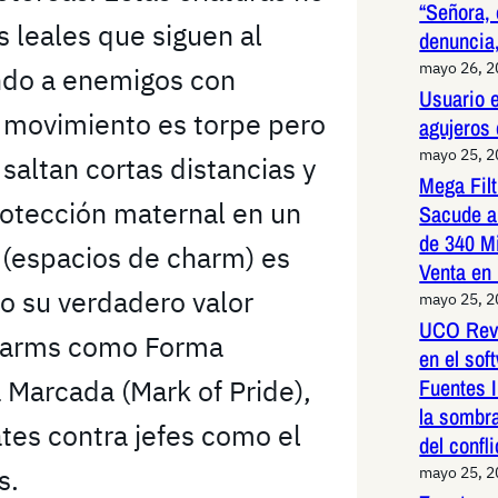
“Señora, 
 leales que siguen al
denuncia,
mayo 26, 
ando a enemigos con
Usuario e
 movimiento es torpe pero
agujeros
mayo 25, 
saltan cortas distancias y
Mega Fil
otección maternal en un
Sacude a
de 340 M
 (espacios de charm) es
Venta en
ro su verdadero valor
mayo 25, 
UCO Reve
 charms como Forma
en el so
 Marcada (Mark of Pride),
Fuentes I
la sombr
tes contra jefes como el
del confli
s.
mayo 25, 