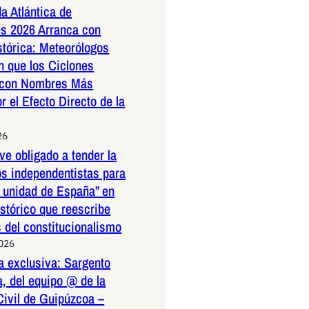
a Atlántica de
s 2026 Arranca con
stórica: Meteorólogos
n que los Ciclones
 con Nombres Más
r el Efecto Directo de la
26
ve obligado a tender la
os independentistas para
a unidad de España” en
istórico que reescribe
s del constitucionalismo
2026
a exclusiva: Sargento
, del equipo @ de la
Civil de Guipúzcoa –