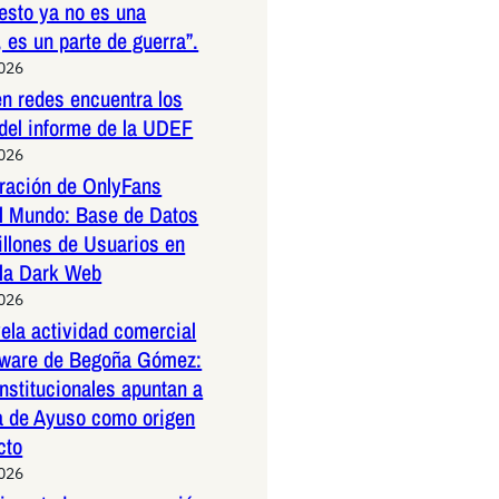
esto ya no es una
 es un parte de guerra”.
2026
n redes encuentra los
 del informe de la UDEF
2026
tración de OnlyFans
l Mundo: Base de Datos
illones de Usuarios en
 la Dark Web
2026
la actividad comercial
ftware de Begoña Gómez:
nstitucionales apuntan a
a de Ayuso como origen
cto
2026