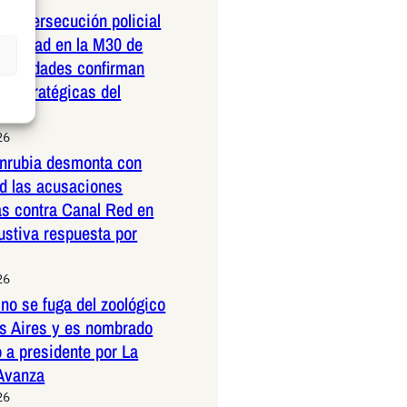
dera persecución policial
elocidad en la M30 de
Autoridades confirman
 estratégicas del
26
nrubia desmonta con
ad las acusaciones
as contra Canal Red en
ustiva respuesta por
26
no se fuga del zoológico
s Aires y es nombrado
 a presidente por La
 Avanza
26