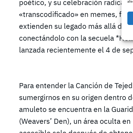
poético, y su celebración radica 
afe
«transcodificado» en memes, fana
extienden su legado más allá del j
conectándolo con la secuela *Holl
lanzada recientemente el 4 de se
Para entender la Canción de Teje
sumergirnos en su origen dentro d
amuleto se encuentra en la Guarid
(Weavers’ Den), un área oculta en
accesible solo después de obtener