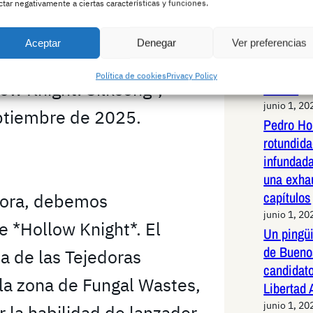
en cómo ha sido
ctar negativamente a ciertas características y funciones.
Jabalí li
rts, mods y teorías que
de alta v
Aceptar
Denegar
Ver preferencias
Madrid: 
uego original, incluso
maniobras
Política de cookies
Privacy Policy
ow Knight: Silksong*,
animal
junio 1, 20
ptiembre de 2025.
Pedro Ho
rotundid
infundad
una exha
capítulos
dora, debemos
junio 1, 20
e *Hollow Knight*. El
Un pingüi
de Bueno
a de las Tejedoras
candidato
 la zona de Fungal Wastes,
Libertad
junio 1, 20
 la habilidad de lanzador