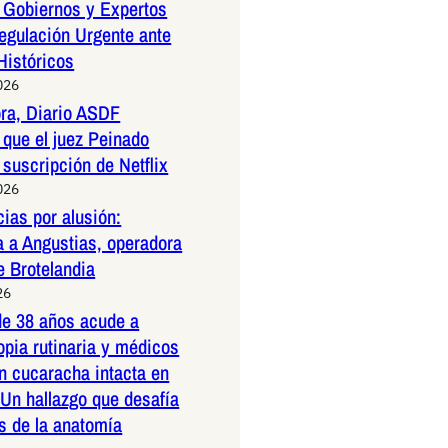
 Gobiernos y Expertos
egulación Urgente ante
Históricos
026
ora, Diario ASDF
que el juez Peinado
 suscripción de Netflix
026
ias por alusión:
a a Angustias, operadora
e Brotelandia
26
e 38 años acude a
pia rutinaria y médicos
n cucaracha intacta en
 Un hallazgo que desafía
es de la anatomía