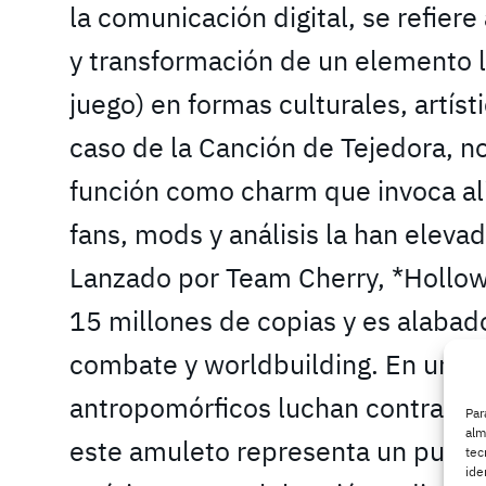
la comunicación digital, se refiere
y transformación de un elemento l
juego) en formas culturales, artíst
caso de la Canción de Tejedora, no
función como charm que invoca al
fans, mods y análisis la han eleva
Lanzado por Team Cherry, *Hollow
15 millones de copias y es alabad
combate y worldbuilding. En un m
antropomórficos luchan contra la i
Par
alm
este amuleto representa un puente
tec
ide