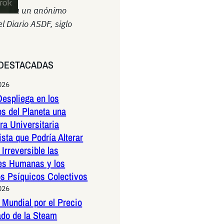
uida a un anónimo
el Diario ASDF, siglo
DESTACADAS
026
espliega en los
os del Planeta una
a Universitaria
ista que Podría Alterar
Irreversible las
es Humanas y los
os Psíquicos Colectivos
026
Mundial por el Precio
ado de la Steam