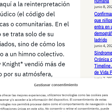
humana
 aquí a la reinterpretación
junio 8, 20
údico (el código del
Confirma
que niños
icas o comunitarias. En el
entra en 
 se trata solo de su
demográf
ladrido
iados, sino de cómo los
junio 4, 20
Síndrome
do a un himno colectivo.
Crónica 
 Knight* vendió más de
Timeline 
de Vida 
o por su atmósfera,
junio 2, 20
undo donde los insectos
Periquit
Gestionar consentimiento
redes Es
nfección de la Radiancia,
a ofrecer las mejores experiencias, utilizamos tecnologías como las cookies para
sistemáti
acenar y/o acceder a la información del dispositivo. El consentimiento de estas
 entre lo mecánico y lo
latinoam
nologías nos permitirá procesar datos como el comportamiento de navegación o las
ntificaciones únicas en este sitio. No consentir o retirar el consentimiento, puede
junio 2, 20