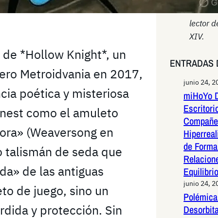
~ Atrib
lector d
XIV.
 de *Hollow Knight*, un
ENTRADAS 
nero Metroidvania en 2017,
junio 24, 2
ia poética y misteriosa
miHoYo D
Escritori
nest como el amuleto
Compañer
ora» (Weaversong en
Hiperreal
de Forma 
do talismán de seda que
Relacion
da» de las antiguas
Equilibri
junio 24, 2
to de juego, sino un
Polémica 
dida y protección. Sin
Desorbit