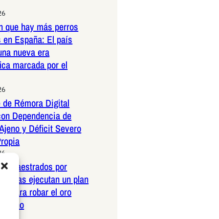
26
n que hay más perros
 en España: El país
una nueva era
ica marcada por el
26
 de Rémora Digital
con Dependencia de
Ajeno y Déficit Severo
Propia
26
os amaestrados por
pañolas ejecutan un plan
co para robar el oro
ericano
26