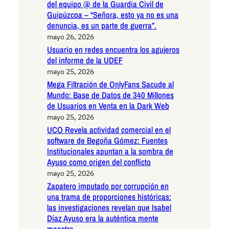
del equipo @ de la Guardia Civil de
Guipúzcoa – “Señora, esto ya no es una
denuncia, es un parte de guerra”.
mayo 26, 2026
Usuario en redes encuentra los agujeros
del informe de la UDEF
mayo 25, 2026
Mega Filtración de OnlyFans Sacude al
Mundo: Base de Datos de 340 Millones
de Usuarios en Venta en la Dark Web
mayo 25, 2026
UCO Revela actividad comercial en el
software de Begoña Gómez: Fuentes
Institucionales apuntan a la sombra de
Ayuso como origen del conflicto
mayo 25, 2026
Zapatero imputado por corrupción en
una trama de proporciones históricas:
las investigaciones revelan que Isabel
Díaz Ayuso era la auténtica mente
maestra