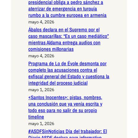
presidencial obliga a pedro sánchez a
aterrizar de emergencia en turquía
rumbo a la cumbre europea en armenia
mayo 4, 2026
Ábalos declara en el Supremo por el
caso mascarillas: “Es un caso mediático”
mientras Aldama entrega audios con
comisiones millonarias
mayo 4, 2026
Programa de Lo de Évole desmonta por
completo las acusaciones contra el
exfiscal general del Estado y cuestiona la
integridad del proceso judicial
mayo 1, 2026
«Santos Inocentes»: pistas, nombres,
una conclusión que ya venía escrita y
todo eso para no salir de su propio
timeline
mayo 1, 2026
#ASDFSinNoticias Día del trabajador: El
Diario ASDF declara paro informativo