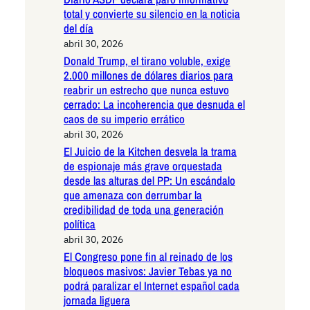
total y convierte su silencio en la noticia
del día
abril 30, 2026
Donald Trump, el tirano voluble, exige
2.000 millones de dólares diarios para
reabrir un estrecho que nunca estuvo
cerrado: La incoherencia que desnuda el
caos de su imperio errático
abril 30, 2026
El Juicio de la Kitchen desvela la trama
de espionaje más grave orquestada
desde las alturas del PP: Un escándalo
que amenaza con derrumbar la
credibilidad de toda una generación
política
abril 30, 2026
El Congreso pone fin al reinado de los
bloqueos masivos: Javier Tebas ya no
podrá paralizar el Internet español cada
jornada liguera