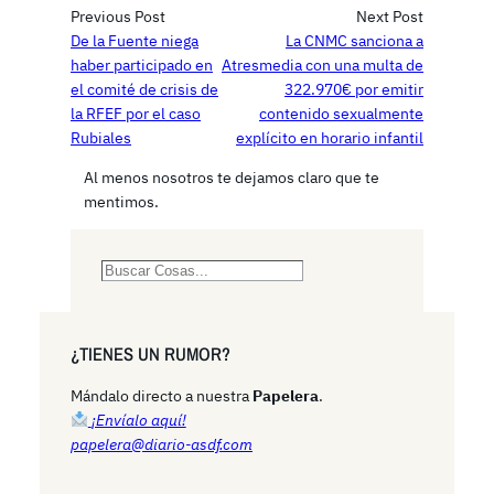
Previous Post
Next Post
De la Fuente niega
La CNMC sanciona a
haber participado en
Atresmedia con una multa de
el comité de crisis de
322.970€ por emitir
la RFEF por el caso
contenido sexualmente
Rubiales
explícito en horario infantil
Al menos nosotros te dejamos claro que te
mentimos.
S
e
a
r
¿TIENES UN RUMOR?
c
h
Mándalo directo a nuestra
Papelera
.
¡Envíalo aquí!
papelera@diario-asdf.com