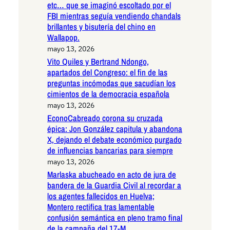
etc… que se imaginó escoltado por el
FBI mientras seguía vendiendo chandals
brillantes y bisutería del chino en
Wallapop.
mayo 13, 2026
Vito Quiles y Bertrand Ndongo,
apartados del Congreso: el fin de las
preguntas incómodas que sacudían los
cimientos de la democracia española
mayo 13, 2026
EconoCabreado corona su cruzada
épica: Jon González capitula y abandona
X, dejando el debate económico purgado
de influencias bancarias para siempre
mayo 13, 2026
Marlaska abucheado en acto de jura de
bandera de la Guardia Civil al recordar a
los agentes fallecidos en Huelva;
Montero rectifica tras lamentable
confusión semántica en pleno tramo final
de la campaña del 17-M