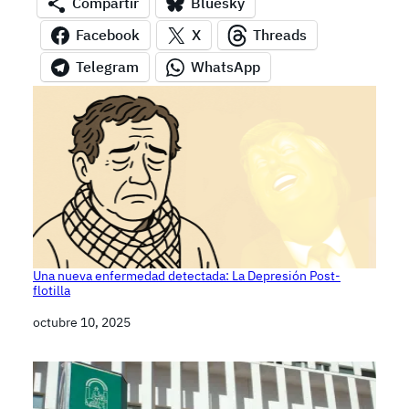
Compartir
Bluesky
Facebook
X
Threads
Telegram
WhatsApp
Una nueva enfermedad detectada: La Depresión Post-
flotilla
Fecha
octubre 10, 2025