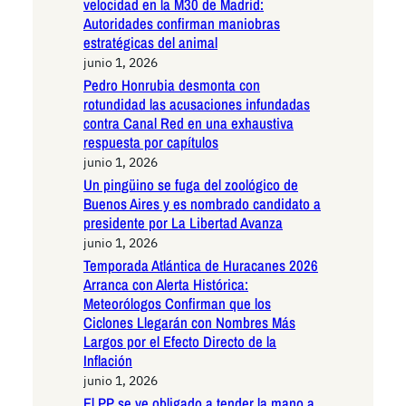
velocidad en la M30 de Madrid:
Autoridades confirman maniobras
estratégicas del animal
junio 1, 2026
Pedro Honrubia desmonta con
rotundidad las acusaciones infundadas
contra Canal Red en una exhaustiva
respuesta por capítulos
junio 1, 2026
Un pingüino se fuga del zoológico de
Buenos Aires y es nombrado candidato a
presidente por La Libertad Avanza
junio 1, 2026
Temporada Atlántica de Huracanes 2026
Arranca con Alerta Histórica:
Meteorólogos Confirman que los
Ciclones Llegarán con Nombres Más
Largos por el Efecto Directo de la
Inflación
junio 1, 2026
El PP se ve obligado a tender la mano a