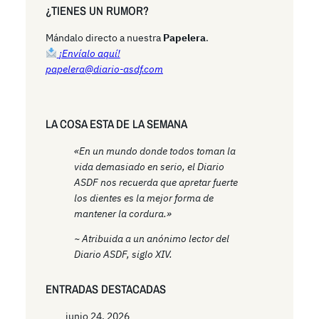
r
¿TIENES UN RUMOR?
c
h
Mándalo directo a nuestra
Papelera
.
¡Envíalo aquí!
papelera@diario-asdf.com
LA COSA ESTA DE LA SEMANA
«En un mundo donde todos toman la
vida demasiado en serio, el Diario
ASDF nos recuerda que apretar fuerte
los dientes es la mejor forma de
mantener la cordura.»
~ Atribuida a un anónimo lector del
Diario ASDF, siglo XIV.
ENTRADAS DESTACADAS
junio 24, 2026