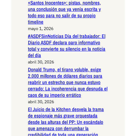
«Santos Inocentes»: pistas, nombres,
una conclusión que ya venía escrita y
todo eso para no salir de su propio
timeline
mayo 1, 2026
#ASDFSinNoticias Día del trabajador: El
Diario ASDF declara paro informativo
total y convierte su silencio en la noticia
del día
abril 30, 2026
Donald Trump, el tirano voluble, exige
2.000 millones de dólares diarios para
reabrir un estrecho que nunca estuvo
cerrado: La incoherencia que desnuda el
caos de su imperio errático
abril 30, 2026
El Juicio de la Kitchen desvela la trama
de espionaje más grave orquestada
desde las alturas del PP: Un escándalo
que amenaza con derrumbar la
credibilidad de toda una generación