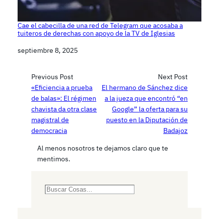
Cae el cabecilla de una red de Telegram que acosaba a
tuiteros de derechas con apoyo de la TV de Iglesias
Fecha
septiembre 8, 2025
Previous Post
Next Post
«Eficiencia a prueba
El hermano de Sánchez dice
de balas»: El régimen
a la jueza que encontró “en
chavista da otra clase
Google” la oferta para su
magistral de
puesto en la Diputación de
democracia
Badajoz
Al menos nosotros te dejamos claro que te
mentimos.
S
e
a