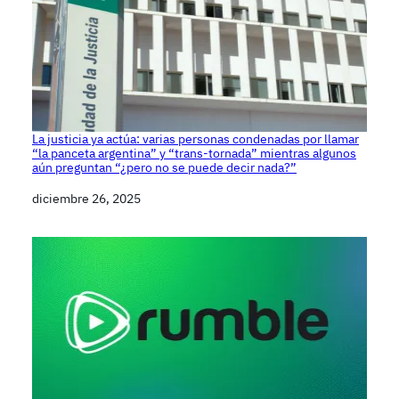
La justicia ya actúa: varias personas condenadas por llamar
“la panceta argentina” y “trans-tornada” mientras algunos
aún preguntan “¿pero no se puede decir nada?”
Fecha
diciembre 26, 2025