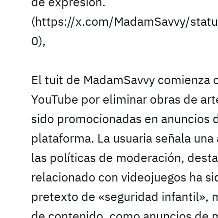
de expresión.
(https://x.com/MadamSavvy/st
0),
El tuit de MadamSavvy comienza co
YouTube por eliminar obras de ar
sido promocionadas en anuncios 
plataforma. La usuaria señala una
las políticas de moderación, des
relacionado con videojuegos ha sid
pretexto de «seguridad infantil», 
de contenido, como anuncios de m