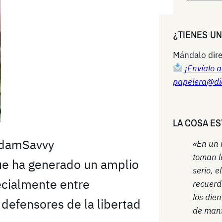
e
a
¿TIENES U
r
c
Mándalo dire
h
¡Envíalo a
papelera@di
LA COSA ES
adamSavvy
«En un
toman l
ue ha generado un amplio
serio, e
ecialmente entre
recuerd
los die
defensores de la libertad
de mant