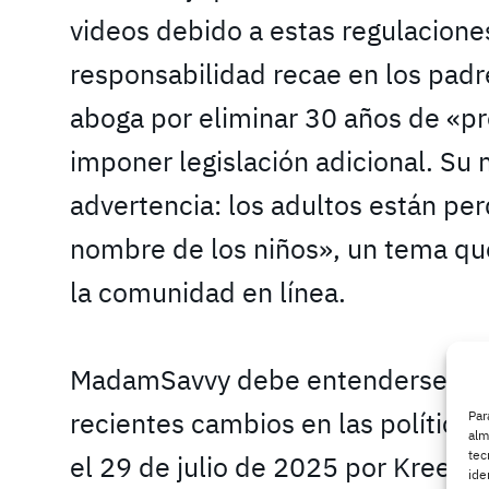
videos debido a estas regulacione
responsabilidad recae en los padr
aboga por eliminar 30 años de «p
imponer legislación adicional. Su
advertencia: los adultos están pe
nombre de los niños», un tema q
la comunidad en línea.
MadamSavvy debe entenderse en e
recientes cambios en las política
Par
alm
tec
el 29 de julio de 2025 por KreekC
ide