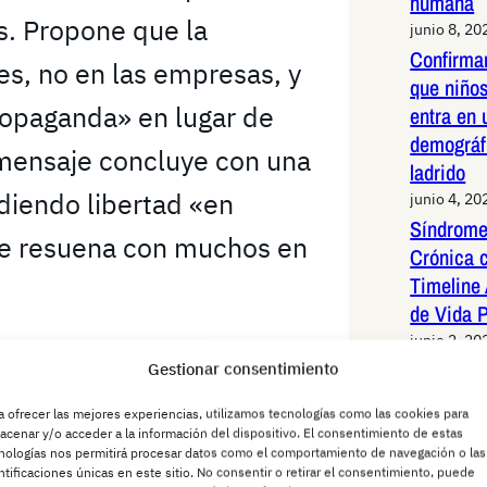
humana
s. Propone que la
junio 8, 20
Confirma
es, no en las empresas, y
que niños
ropaganda» en lugar de
entra en 
demográf
 mensaje concluye con una
ladrido
rdiendo libertad «en
junio 4, 20
Síndrome
ue resuena con muchos en
Crónica 
Timeline 
de Vida 
junio 2, 20
Periquit
Gestionar consentimiento
l contexto de los
redes Es
s de YouTube, anunciados
a ofrecer las mejores experiencias, utilizamos tecnologías como las cookies para
sistemáti
acenar y/o acceder a la información del dispositivo. El consentimiento de estas
latinoam
nologías nos permitirá procesar datos como el comportamiento de navegación o las
raft (@KreekCraft) y
ntificaciones únicas en este sitio. No consentir o retirar el consentimiento, puede
junio 2, 20