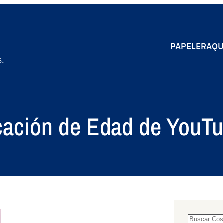
PAPELERA
QU
s.
icación de Edad de YouTu
S