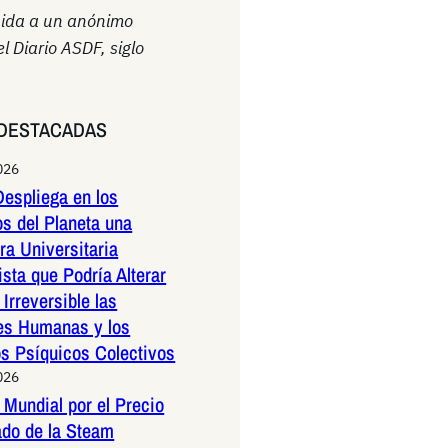
uida a un anónimo
el Diario ASDF, siglo
DESTACADAS
026
espliega en los
os del Planeta una
a Universitaria
ista que Podría Alterar
Irreversible las
es Humanas y los
os Psíquicos Colectivos
026
Mundial por el Precio
ado de la Steam