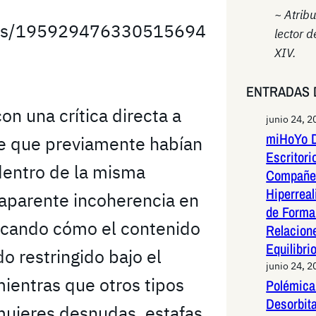
~ Atrib
atus/195929476330515694
lector d
XIV.
ENTRADAS 
n una crítica directa a
junio 24, 2
miHoYo D
te que previamente habían
Escritori
dentro de la misma
Compañer
Hiperreal
 aparente incoherencia en
de Forma 
tacando cómo el contenido
Relacion
Equilibri
o restringido bajo el
junio 24, 2
mientras que otros tipos
Polémica 
Desorbit
ujeres desnudas, estafas