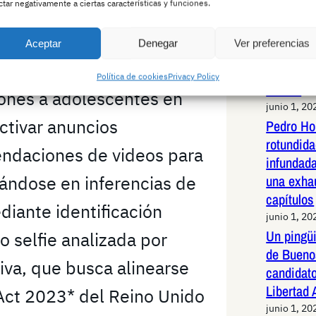
ctar negativamente a ciertas características y funciones.
uTube. A partir del 1 de
Jabalí li
de alta v
enzó a utilizar
Aceptar
Denegar
Ver preferencias
Madrid: 
 la edad de los
maniobras
Política de cookies
Privacy Policy
animal
ones a adolescentes en
junio 1, 20
ctivar anuncios
Pedro Ho
rotundid
endaciones de videos para
infundad
ándose en inferencias de
una exha
capítulos
diante identificación
junio 1, 20
Un pingüi
o selfie analizada por
de Bueno
tiva, que busca alinearse
candidato
Libertad
Act 2023* del Reino Unido
junio 1, 20