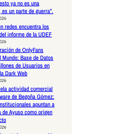
esto ya no es una
 es un parte de guerra”.
2026
n redes encuentra los
 del informe de la UDEF
2026
tración de OnlyFans
l Mundo: Base de Datos
illones de Usuarios en
 la Dark Web
2026
la actividad comercial
ftware de Begoña Gómez:
nstitucionales apuntan a
a de Ayuso como origen
cto
2026