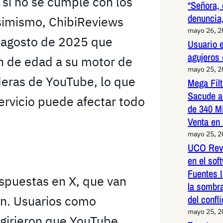
si no se cumple con los
“Señora, 
denuncia,
Asimismo, ChibiReviews
mayo 26, 
 agosto de 2025 que
Usuario e
agujeros
ón de edad a su motor de
mayo 25, 
deras de YouTube, lo que
Mega Fil
Sacude a
ervicio puede afectar todo
de 340 M
Venta en
mayo 25, 
UCO Reve
en el so
Fuentes I
spuestas en X, que van
la sombr
ón. Usuarios como
del confli
mayo 25, 
ugirieron que YouTube