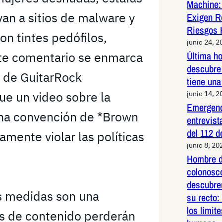
Machine:
an a sitios de malware y
Exigen R
Riesgos 
on tintes pedófilos,
junio 24, 2
te comentario se enmarca
Última h
descubre 
r de GuitarRock
tiene una
ue un video sobre la
junio 14, 2
Emergenc
una convención de *Brown
entrevist
del 112 d
mente violar las políticas
junio 8, 20
Hombre d
colonosco
descubre
 medidas son una
su recto:
los límit
s de contenido perderán