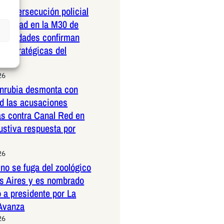
dera persecución policial
elocidad en la M30 de
Autoridades confirman
 estratégicas del
26
nrubia desmonta con
ad las acusaciones
as contra Canal Red en
ustiva respuesta por
26
no se fuga del zoológico
s Aires y es nombrado
 a presidente por La
 Avanza
26