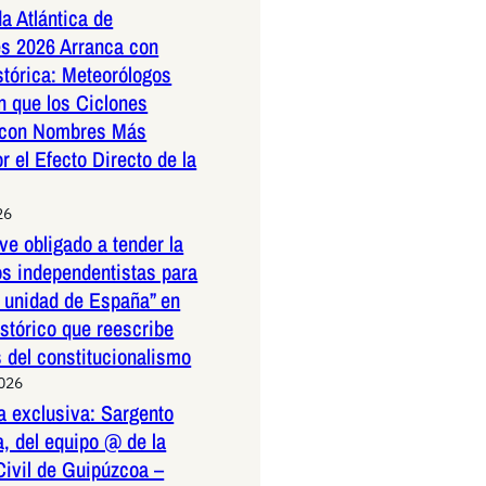
a Atlántica de
s 2026 Arranca con
stórica: Meteorólogos
n que los Ciclones
 con Nombres Más
r el Efecto Directo de la
26
ve obligado a tender la
os independentistas para
a unidad de España” en
istórico que reescribe
s del constitucionalismo
2026
a exclusiva: Sargento
, del equipo @ de la
Civil de Guipúzcoa –