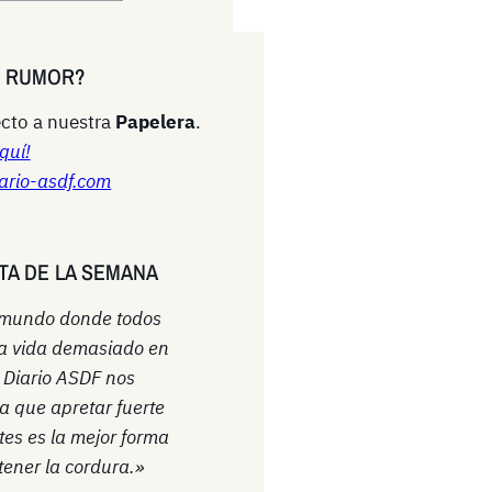
N RUMOR?
cto a nuestra
Papelera
.
quí!
ario-asdf.com
TA DE LA SEMANA
 mundo donde todos
a vida demasiado en
l Diario ASDF nos
a que apretar fuerte
ntes es la mejor forma
ener la cordura.»