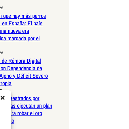
26
n que hay más perros
 en España: El país
una nueva era
ica marcada por el
26
 de Rémora Digital
con Dependencia de
Ajeno y Déficit Severo
Propia
26
os amaestrados por
pañolas ejecutan un plan
co para robar el oro
ericano
26