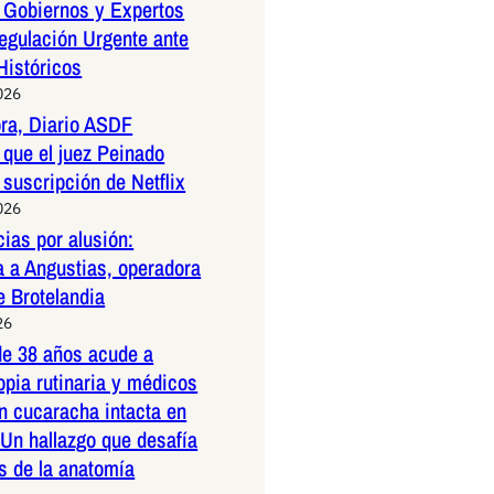
 Gobiernos y Expertos
egulación Urgente ante
Históricos
026
ora, Diario ASDF
que el juez Peinado
 suscripción de Netflix
026
ias por alusión:
a a Angustias, operadora
e Brotelandia
26
e 38 años acude a
pia rutinaria y médicos
n cucaracha intacta en
 Un hallazgo que desafía
es de la anatomía