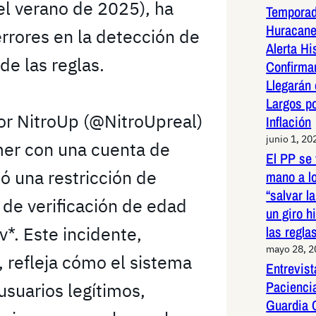
el verano de 2025), ha
Temporad
Huracane
rrores en la detección de
Alerta Hi
de las reglas.
Confirma
Llegarán
Largos po
r NitroUp (@NitroUpreal)
Inflación
junio 1, 20
mer con una cuenta de
El PP se 
ó una restricción de
mano a l
“salvar l
d de verificación de edad
un giro h
v*. Este incidente,
las regla
mayo 28, 
, refleja cómo el sistema
Entrevist
Paciencia
suarios legítimos,
Guardia 