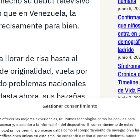
 hecho su debut televisivo
humana
junio 8, 20
 que en Venezuela, la
Confirma
 precisamente para bien.
que niños
entra en 
demográf
ladrido
 llorar de risa hasta al
junio 4, 20
Síndrome
e originalidad, vuela por
Crónica 
Timeline 
ndo problemas nacionales
de Vida 
Hasta ahora, sus hazañas
junio 2, 20
Periquit
Gestionar consentimiento
pagón nacional (¿alguien
redes Es
 derrotar a caricaturas de
a ofrecer las mejores experiencias, utilizamos tecnologías como las cookies para
sistemáti
acenar y/o acceder a la información del dispositivo. El consentimiento de estas
latinoam
nologías nos permitirá procesar datos como el comportamiento de navegación o las
ald Trump con antifaz,
ntificaciones únicas en este sitio. No consentir o retirar el consentimiento, puede
junio 2, 20