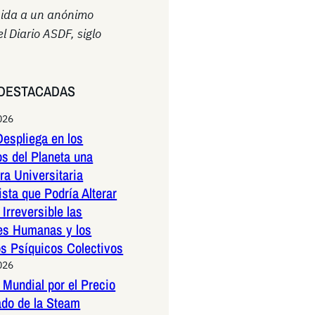
uida a un anónimo
el Diario ASDF, siglo
DESTACADAS
026
espliega en los
os del Planeta una
a Universitaria
ista que Podría Alterar
Irreversible las
es Humanas y los
os Psíquicos Colectivos
026
Mundial por el Precio
ado de la Steam