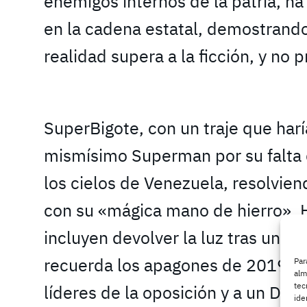
enemigos internos de la patria, ha
en la cadena estatal, demostrando
realidad supera a la ficción, y no
SuperBigote, con un traje que haría
mismísimo Superman por su falta d
los cielos de Venezuela, resolvie
con su «mágica mano de hierro». 
incluyen devolver la luz tras un a
recuerda los apagones de 2019?) y
Par
alm
tec
líderes de la oposición y a un Don
ide