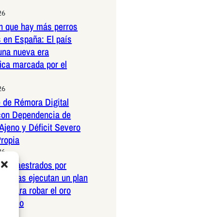
26
n que hay más perros
 en España: El país
una nueva era
ica marcada por el
26
 de Rémora Digital
con Dependencia de
Ajeno y Déficit Severo
Propia
26
os amaestrados por
pañolas ejecutan un plan
co para robar el oro
ericano
26