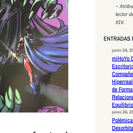
~ Atrib
lector d
XIV.
ENTRADAS 
junio 24, 2
miHoYo D
Escritori
Compañer
Hiperreal
de Forma 
Relacion
Equilibri
junio 24, 2
Polémica 
Desorbit