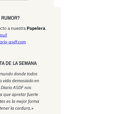
N RUMOR?
cto a nuestra
Papelera
.
quí!
ario-asdf.com
TA DE LA SEMANA
 mundo donde todos
a vida demasiado en
l Diario ASDF nos
a que apretar fuerte
ntes es la mejor forma
ener la cordura.»