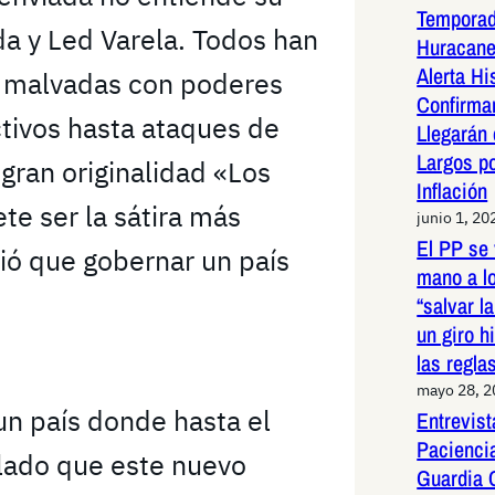
Temporad
da y Led Varela. Todos han
Huracane
Alerta Hi
s malvadas con poderes
Confirma
ctivos hasta ataques de
Llegarán
Largos po
 gran originalidad «Los
Inflación
te ser la sátira más
junio 1, 20
El PP se 
ió que gobernar un país
mano a l
“salvar l
un giro h
las regla
mayo 28, 
un país donde hasta el
Entrevist
Paciencia
alado que este nuevo
Guardia 