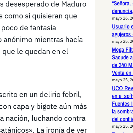
más desesperado de Maduro
“Señora, 
denuncia,
s como si quisieran que
mayo 26, 
Usuario e
 poco de fantasía
agujeros
 anónimo mientras hacía
mayo 25, 
Mega Fil
 que le quedan en el
Sacude a
de 340 M
Venta en
mayo 25, 
UCO Reve
rito en un delirio febril,
en el so
Fuentes I
 con capa y bigote aún más
la sombr
a nación, luchando contra
del confli
mayo 25, 
atánicos». La ironía de ver