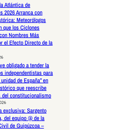
a Atlántica de
s 2026 Arranca con
stórica: Meteorólogos
n que los Ciclones
 con Nombres Más
r el Efecto Directo de la
26
ve obligado a tender la
os independentistas para
a unidad de España” en
istórico que reescribe
s del constitucionalismo
2026
a exclusiva: Sargento
, del equipo @ de la
Civil de Guipúzcoa –