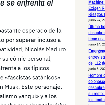
e se enfrenta el
Machine:
Exigen R
Riesgos 
junio 24, 2
Última h
bastante esperado de la
descubre 
tiene una
to por superar incluso a
junio 14, 2
eatividad, Nicolás Maduro
Emergenc
entrevist
e su cómic personal,
del 112 d
frenta a los típicos
junio 8, 20
Hombre d
de «fascistas satánicos»
colonosco
n Musk. Este personaje,
descubre
su recto:
alismo yanqui» y a los
los límit