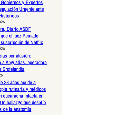
 Gobiernos y Expertos
egulación Urgente ante
Históricos
026
ora, Diario ASDF
que el juez Peinado
 suscripción de Netflix
026
ias por alusión:
a a Angustias, operadora
e Brotelandia
26
e 38 años acude a
pia rutinaria y médicos
n cucaracha intacta en
 Un hallazgo que desafía
es de la anatomía