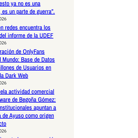
esto ya no es una
 es un parte de guerra”.
2026
n redes encuentra los
 del informe de la UDEF
2026
tración de OnlyFans
l Mundo: Base de Datos
illones de Usuarios en
 la Dark Web
2026
la actividad comercial
ftware de Begoña Gómez:
nstitucionales apuntan a
a de Ayuso como origen
cto
2026