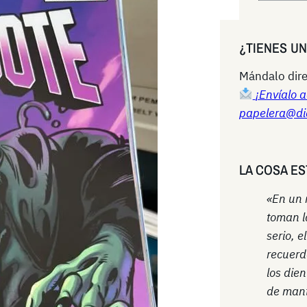
e
a
¿TIENES U
r
c
Mándalo dire
h
¡Envíalo a
papelera@di
LA COSA ES
«En un
toman l
serio, e
recuerd
los die
de mant