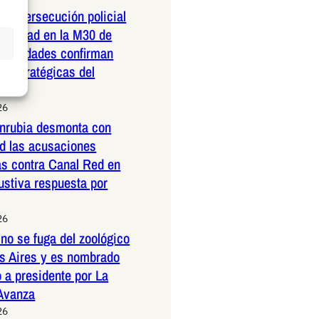
dera persecución policial
elocidad en la M30 de
Autoridades confirman
 estratégicas del
26
nrubia desmonta con
ad las acusaciones
as contra Canal Red en
ustiva respuesta por
26
no se fuga del zoológico
s Aires y es nombrado
 a presidente por La
 Avanza
26