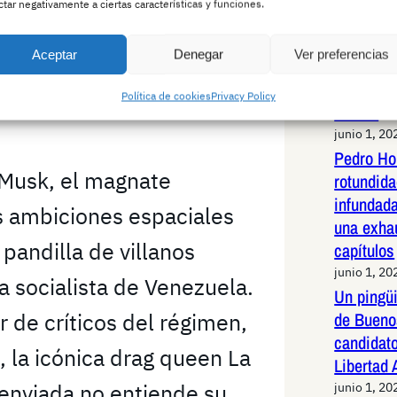
ctar negativamente a ciertas características y funciones.
n villano con un copete
Jabalí li
de alta v
dos Unidos? Pues no…Musk,
Aceptar
Denegar
Ver preferencias
Madrid: 
maniobras
Política de cookies
Privacy Policy
animal
junio 1, 20
Pedro Ho
n Musk, el magnate
rotundid
infundad
s ambiciones espaciales
una exha
 pandilla de villanos
capítulos
junio 1, 20
ía socialista de Venezuela.
Un pingüi
de Bueno
de críticos del régimen,
candidato
, la icónica drag queen La
Libertad
 enviada no entiende su
junio 1, 20