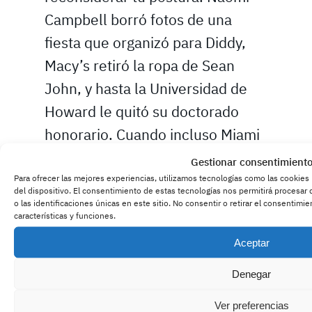
Campbell borró fotos de una
fiesta que organizó para Diddy,
Macy’s retiró la ropa de Sean
John, y hasta la Universidad de
Howard le quitó su doctorado
honorario. Cuando incluso Miami
Beach revoca tu “Día de Sean
Gestionar consentimient
Diddy Combs”, sabes que la cosa
Para ofrecer las mejores experiencias, utilizamos tecnologías como las cookies
del dispositivo. El consentimiento de estas tecnologías nos permitirá proces
está fea.
o las identificaciones únicas en este sitio. No consentir o retirar el consentimi
características y funciones.
(https://es.wikipedia.org/wiki/Cas
Aceptar
o_P._Diddy)
Denegar
Acto V: El Futuro Incierto del Rey
Ver preferencias