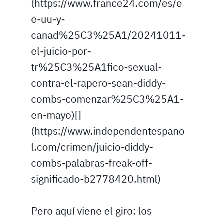
(https://www.france24.com/es/e
e-uu-y-
canad%25C3%25A1/20241011-
el-juicio-por-
tr%25C3%25A1fico-sexual-
contra-el-rapero-sean-diddy-
combs-comenzar%25C3%25A1-
en-mayo)[]
(https://www.independentespano
l.com/crimen/juicio-diddy-
combs-palabras-freak-off-
significado-b2778420.html)
Pero aquí viene el giro: los