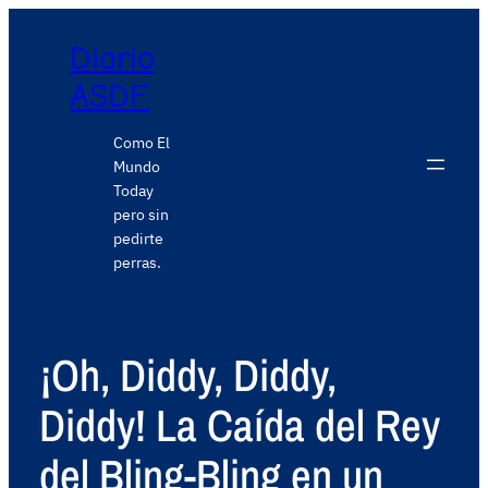
Diario
ASDF
Como El
Mundo
Today
pero sin
pedirte
perras.
¡Oh, Diddy, Diddy,
Diddy! La Caída del Rey
del Bling-Bling en un