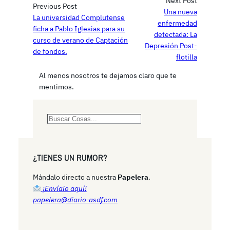
Next Post
Previous Post
Una nueva
La universidad Complutense
enfermedad
ficha a Pablo Iglesias para su
detectada: La
curso de verano de Captación
Depresión Post-
de fondos.
flotilla
Al menos nosotros te dejamos claro que te
mentimos.
S
e
a
r
¿TIENES UN RUMOR?
c
h
Mándalo directo a nuestra
Papelera
.
¡Envíalo aquí!
papelera@diario-asdf.com