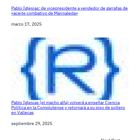
Pablo Iglesias: de vicepresidente a vendedor de garrafas de
«aceite combativo de Marinaleda»
Fecha
marzo 17, 2025
Pablo Iglesias (el macho alfa) volverá a enseñar Ciencia
Política en la Complutense y retornará a su piso de soltero
en Vallecas
Fecha
septiembre 29, 2025