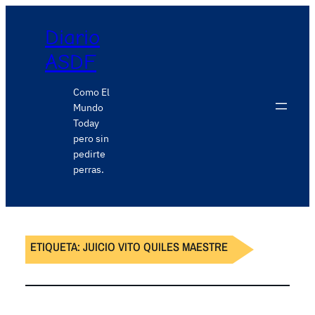
Diario
ASDF
Como El
Mundo
Today
pero sin
pedirte
perras.
ETIQUETA:
JUICIO VITO QUILES MAESTRE