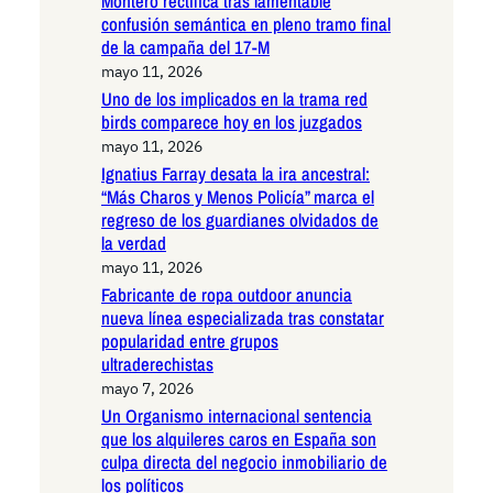
Montero rectifica tras lamentable
confusión semántica en pleno tramo final
de la campaña del 17-M
mayo 11, 2026
Uno de los implicados en la trama red
birds comparece hoy en los juzgados
mayo 11, 2026
Ignatius Farray desata la ira ancestral:
“Más Charos y Menos Policía” marca el
regreso de los guardianes olvidados de
la verdad
mayo 11, 2026
Fabricante de ropa outdoor anuncia
nueva línea especializada tras constatar
popularidad entre grupos
ultraderechistas
mayo 7, 2026
Un Organismo internacional sentencia
que los alquileres caros en España son
culpa directa del negocio inmobiliario de
los políticos