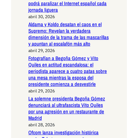
podrá paralizar el Internet español cada
jornada liguera
abril 30, 2026
Aldama y Koldo desatan el caos en el
Supremo: Revelan la verdadera
dimensión de la trama de las mascarillas
y apuntan al escalafón más alto
abril 29, 2026
Fotografían a Begoña Gómez y Vito
Quiles en actitud escandalosa: el
periodista aparece a cuatro patas sobre
una mesa mientras la esposa del
presidente comienza a desvestirle
abril 29, 2026
La solemne presidenta Begoña Gómez
denunciará al ultrafascista Vito Quiles
por una agresión en un restaurante de
Madrid
abril 28, 2026
Ofcom lanza investigación histórica