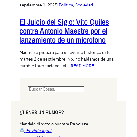
septiembre 1, 2025
|
Politica
, 
Sociedad
El Juicio del Siglo: Vito Quiles
contra Antonio Maestre por el
lanzamiento de un micrófono
Madrid se prepara para un evento histórico este
martes 2 de septiembre. No, no hablamos de una
cumbre internacional, ni…
READ MORE
S
e
a
r
¿TIENES UN RUMOR?
c
h
Mándalo directo a nuestra
Papelera
.
¡Envíalo aquí!