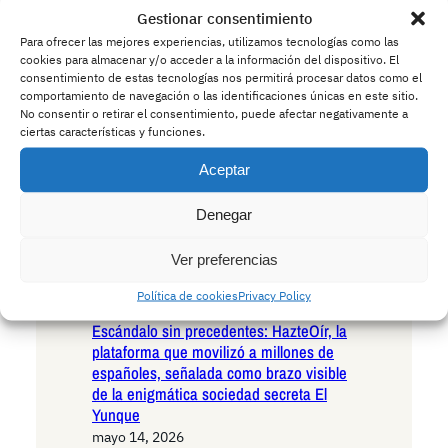
Gestionar consentimiento
Andalucía en la encrucijada existencial:
las seis razones irrefutables para votar
Para ofrecer las mejores experiencias, utilizamos tecnologías como las
cookies para almacenar y/o acceder a la información del dispositivo. El
VOX en las próximas elecciones
consentimiento de estas tecnologías nos permitirá procesar datos como el
autonómicas
comportamiento de navegación o las identificaciones únicas en este sitio.
mayo 15, 2026
No consentir o retirar el consentimiento, puede afectar negativamente a
Andalucía ante el umbral histórico: las
ciertas características y funciones.
seis razones decisivas para votar
Aceptar
Podemos en las próximas elecciones
autonómicas
Denegar
mayo 14, 2026
La Policía advierte a los conductores:
Ver preferencias
cuidado con los ciervos borrachos que
invaden las carreteras europeas
Política de cookies
Privacy Policy
mayo 14, 2026
Escándalo sin precedentes: HazteOír, la
plataforma que movilizó a millones de
españoles, señalada como brazo visible
de la enigmática sociedad secreta El
Yunque
mayo 14, 2026