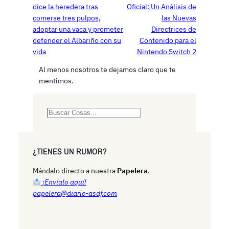
dice la heredera tras
Oficial: Un Análisis de
comerse tres pulpos,
las Nuevas
adoptar una vaca y prometer
Directrices de
defender el Albariño con su
Contenido para el
vida
Nintendo Switch 2
Al menos nosotros te dejamos claro que te
mentimos.
S
e
a
r
¿TIENES UN RUMOR?
c
h
Mándalo directo a nuestra
Papelera
.
¡Envíalo aquí!
papelera@diario-asdf.com