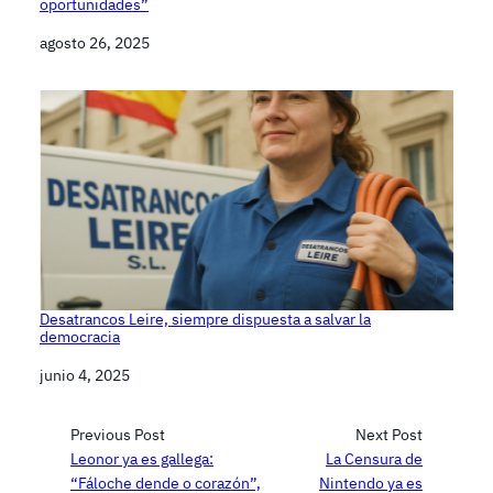
oportunidades”
Fecha
agosto 26, 2025
Desatrancos Leire, siempre dispuesta a salvar la
democracia
Fecha
junio 4, 2025
Previous Post
Next Post
Leonor ya es gallega:
La Censura de
“Fáloche dende o corazón”,
Nintendo ya es