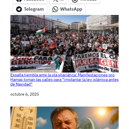
Telegram
WhatsApp
España tiembla ante la ola shariática: Manifestaciones pro
Hamas toman las calles para “implantar la ley islámica antes
de Navidad”
Fecha
octubre 6, 2025