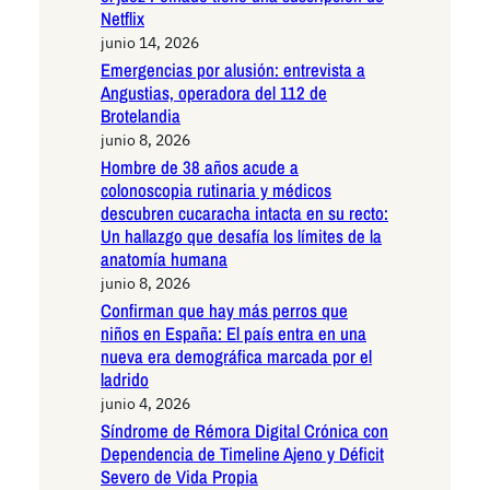
Netflix
junio 14, 2026
Emergencias por alusión: entrevista a
Angustias, operadora del 112 de
Brotelandia
junio 8, 2026
Hombre de 38 años acude a
colonoscopia rutinaria y médicos
descubren cucaracha intacta en su recto:
Un hallazgo que desafía los límites de la
anatomía humana
junio 8, 2026
Confirman que hay más perros que
niños en España: El país entra en una
nueva era demográfica marcada por el
ladrido
junio 4, 2026
Síndrome de Rémora Digital Crónica con
Dependencia de Timeline Ajeno y Déficit
Severo de Vida Propia