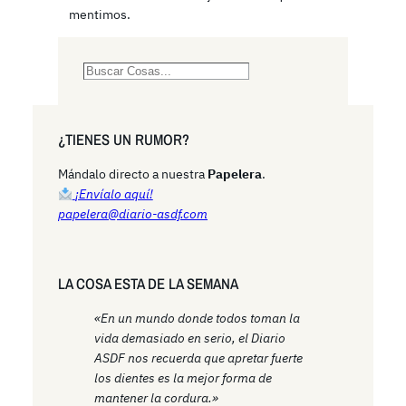
mentimos.
S
e
a
r
¿TIENES UN RUMOR?
c
h
Mándalo directo a nuestra
Papelera
.
¡Envíalo aquí!
papelera@diario-asdf.com
LA COSA ESTA DE LA SEMANA
«En un mundo donde todos toman la
vida demasiado en serio, el Diario
ASDF nos recuerda que apretar fuerte
los dientes es la mejor forma de
mantener la cordura.»