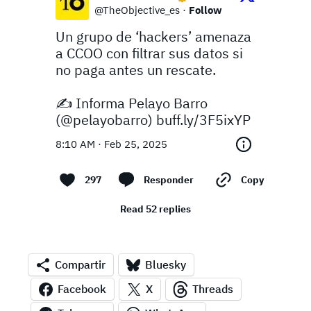
@TheObjective_es
·
Follow
Un grupo de ‘hackers’ amenaza 
a CCOO con filtrar sus datos si 
no paga antes un rescate.

✍️ Informa Pelayo Barro 
(
@pelayobarro
) 
buff.ly/3F5ixYP
8:10 AM · Feb 25, 2025
297
Responder
Copy link
Read 52 replies
Compartir
Bluesky
Facebook
X
Threads