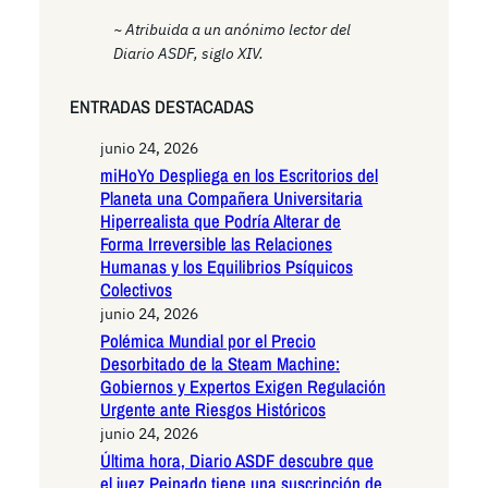
~ Atribuida a un anónimo lector del
Diario ASDF, siglo XIV.
ENTRADAS DESTACADAS
junio 24, 2026
miHoYo Despliega en los Escritorios del
Planeta una Compañera Universitaria
Hiperrealista que Podría Alterar de
Forma Irreversible las Relaciones
Humanas y los Equilibrios Psíquicos
Colectivos
junio 24, 2026
Polémica Mundial por el Precio
Desorbitado de la Steam Machine:
Gobiernos y Expertos Exigen Regulación
Urgente ante Riesgos Históricos
junio 24, 2026
Última hora, Diario ASDF descubre que
el juez Peinado tiene una suscripción de