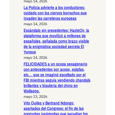
mayo 14, 2026
La Policía advierte a los conductores:
cuidado con los ciervos borrachos que
invaden las carreteras europeas
mayo 14, 2026
Escándalo sin precedentes: HazteOír, la
plataforma que movilizó a millones de
españoles, señalada como brazo visible
de la enigmática sociedad secreta El
Yunque
mayo 14, 2026
FELICIDADES a un ocupa sexagenario
con antecedentes por acoso, estafas,
etc… que se imaginó escoltado por el
FBI mientras seguía vendiendo chandals
brillantes y bisutería del chino en
Wallapop.
mayo 13, 2026
Vito Quiles y Bertrand Ndongo,
apartados del Congreso: el fin de las
preguntas incómodas que sacudían los