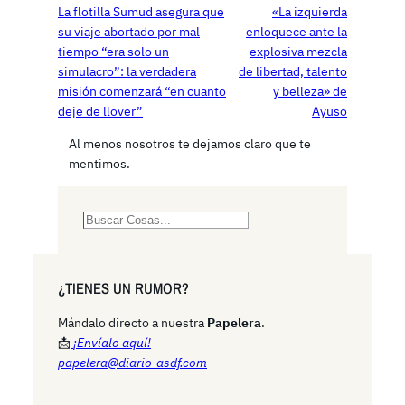
La flotilla Sumud asegura que
«La izquierda
su viaje abortado por mal
enloquece ante la
tiempo “era solo un
explosiva mezcla
simulacro”: la verdadera
de libertad, talento
misión comenzará “en cuanto
y belleza» de
deje de llover”
Ayuso
Al menos nosotros te dejamos claro que te
mentimos.
S
e
a
r
¿TIENES UN RUMOR?
c
h
Mándalo directo a nuestra
Papelera
.
📩
¡Envíalo aquí!
papelera@diario-asdf.com