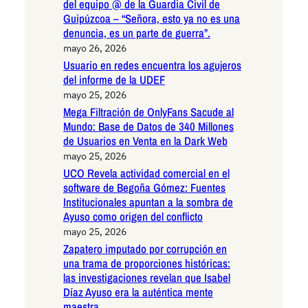
del equipo @ de la Guardia Civil de
Guipúzcoa – “Señora, esto ya no es una
denuncia, es un parte de guerra”.
mayo 26, 2026
Usuario en redes encuentra los agujeros
del informe de la UDEF
mayo 25, 2026
Mega Filtración de OnlyFans Sacude al
Mundo: Base de Datos de 340 Millones
de Usuarios en Venta en la Dark Web
mayo 25, 2026
UCO Revela actividad comercial en el
software de Begoña Gómez: Fuentes
Institucionales apuntan a la sombra de
Ayuso como origen del conflicto
mayo 25, 2026
Zapatero imputado por corrupción en
una trama de proporciones históricas:
las investigaciones revelan que Isabel
Díaz Ayuso era la auténtica mente
maestra