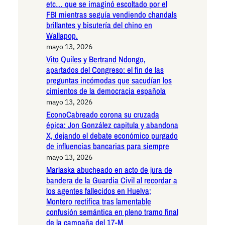
etc… que se imaginó escoltado por el
FBI mientras seguía vendiendo chandals
brillantes y bisutería del chino en
Wallapop.
mayo 13, 2026
Vito Quiles y Bertrand Ndongo,
apartados del Congreso: el fin de las
preguntas incómodas que sacudían los
cimientos de la democracia española
mayo 13, 2026
EconoCabreado corona su cruzada
épica: Jon González capitula y abandona
X, dejando el debate económico purgado
de influencias bancarias para siempre
mayo 13, 2026
Marlaska abucheado en acto de jura de
bandera de la Guardia Civil al recordar a
los agentes fallecidos en Huelva;
Montero rectifica tras lamentable
confusión semántica en pleno tramo final
de la campaña del 17-M