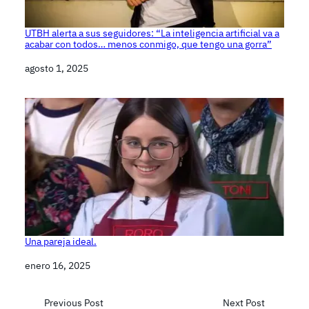
UTBH alerta a sus seguidores: “La inteligencia artificial va a
acabar con todos… menos conmigo, que tengo una gorra”
Fecha
agosto 1, 2025
Una pareja ideal.
Fecha
enero 16, 2025
Previous Post
Next Post