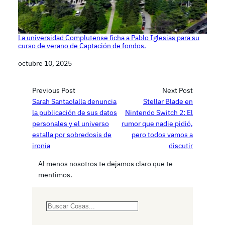
La universidad Complutense ficha a Pablo Iglesias para su
curso de verano de Captación de fondos.
Fecha
octubre 10, 2025
Previous Post
Next Post
Sarah Santaolalla denuncia
Stellar Blade en
la publicación de sus datos
Nintendo Switch 2: El
personales y el universo
rumor que nadie pidió,
estalla por sobredosis de
pero todos vamos a
ironía
discutir
Al menos nosotros te dejamos claro que te
mentimos.
S
e