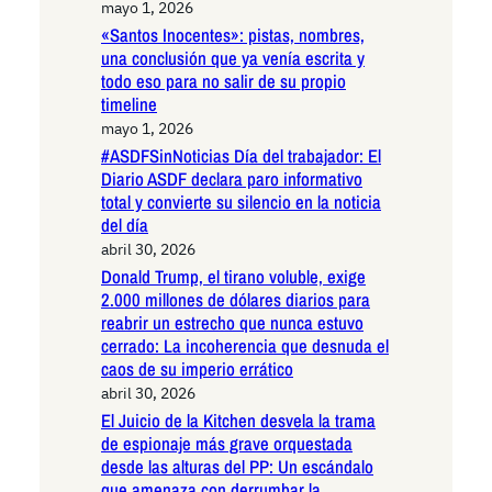
mayo 1, 2026
«Santos Inocentes»: pistas, nombres,
una conclusión que ya venía escrita y
todo eso para no salir de su propio
timeline
mayo 1, 2026
#ASDFSinNoticias Día del trabajador: El
Diario ASDF declara paro informativo
total y convierte su silencio en la noticia
del día
abril 30, 2026
Donald Trump, el tirano voluble, exige
2.000 millones de dólares diarios para
reabrir un estrecho que nunca estuvo
cerrado: La incoherencia que desnuda el
caos de su imperio errático
abril 30, 2026
El Juicio de la Kitchen desvela la trama
de espionaje más grave orquestada
desde las alturas del PP: Un escándalo
que amenaza con derrumbar la