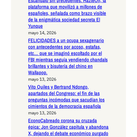
Escándalo sin precedentes: HazteOír, la
plataforma que movilizó a millones de
españoles, señalada como brazo visible
de la enigmática sociedad secreta El
Yunque
mayo 14, 2026
FELICIDADES a un ocupa sexagenario
con antecedentes por acoso, estafas,
etc… que se imaginó escoltado por el
FBI mientras seguía vendiendo chandals
brillantes y bisutería del chino en
Wallapop.
mayo 13, 2026
Vito Quiles y Bertrand Ndongo,
apartados del Congreso: el fin de las
preguntas incómodas que sacudían los
cimientos de la democracia española
mayo 13, 2026
EconoCabreado corona su cruzada
épica: Jon González capitula y abandona
X, dejando el debate económico purgado