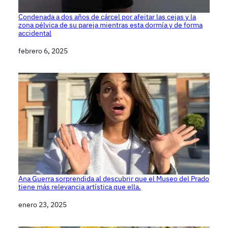
Condenada a dos años de cárcel por afeitar las cejas y la
zona pélvica de su pareja mientras esta dormía y de forma
accidental
Fecha
febrero 6, 2025
Ana Guerra sorprendida al descubrir que el Museo del Prado
tiene más relevancia artística que ella.
Fecha
enero 23, 2025