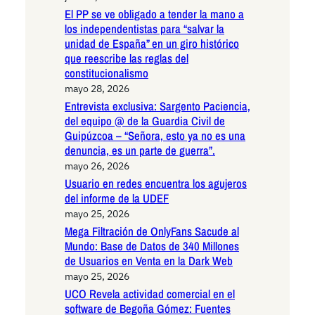
El PP se ve obligado a tender la mano a
los independentistas para “salvar la
unidad de España” en un giro histórico
que reescribe las reglas del
constitucionalismo
mayo 28, 2026
Entrevista exclusiva: Sargento Paciencia,
del equipo @ de la Guardia Civil de
Guipúzcoa – “Señora, esto ya no es una
denuncia, es un parte de guerra”.
mayo 26, 2026
Usuario en redes encuentra los agujeros
del informe de la UDEF
mayo 25, 2026
Mega Filtración de OnlyFans Sacude al
Mundo: Base de Datos de 340 Millones
de Usuarios en Venta en la Dark Web
mayo 25, 2026
UCO Revela actividad comercial en el
software de Begoña Gómez: Fuentes