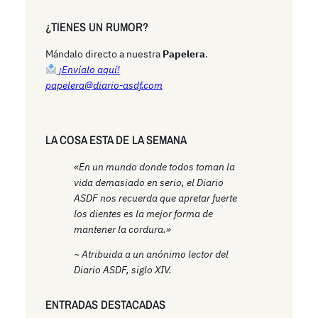
a
r
¿TIENES UN RUMOR?
c
h
Mándalo directo a nuestra
Papelera
.
¡Envíalo aquí!
papelera@diario-asdf.com
LA COSA ESTA DE LA SEMANA
«En un mundo donde todos toman la
vida demasiado en serio, el Diario
ASDF nos recuerda que apretar fuerte
los dientes es la mejor forma de
mantener la cordura.»
~ Atribuida a un anónimo lector del
Diario ASDF, siglo XIV.
ENTRADAS DESTACADAS