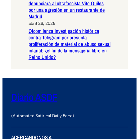
denunciará al ultrafascista Vito Quiles
por una agresión en un restaurante de
Madrid
abril 28, 2026
Ofcom lanza investigación histórica
contra Telegram por presunta
proliferación de material de abuso sexual
infantil: ¿el fin de la mensajería libre en
Reino Unido?
Diario ASDF
(Automated Satirical Daily Feed)
ACERCANDONOS A