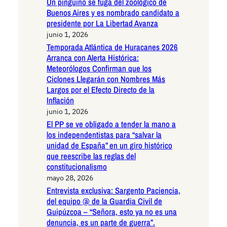
Un pingüino se fuga del zoológico de
Buenos Aires y es nombrado candidato a
presidente por La Libertad Avanza
junio 1, 2026
Temporada Atlántica de Huracanes 2026
Arranca con Alerta Histórica:
Meteorólogos Confirman que los
Ciclones Llegarán con Nombres Más
Largos por el Efecto Directo de la
Inflación
junio 1, 2026
El PP se ve obligado a tender la mano a
los independentistas para “salvar la
unidad de España” en un giro histórico
que reescribe las reglas del
constitucionalismo
mayo 28, 2026
Entrevista exclusiva: Sargento Paciencia,
del equipo @ de la Guardia Civil de
Guipúzcoa – “Señora, esto ya no es una
denuncia, es un parte de guerra”.