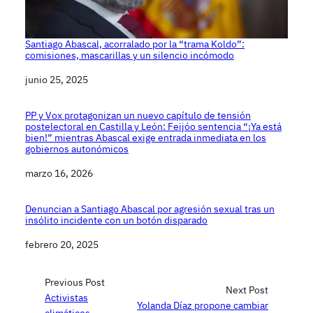
Santiago Abascal, acorralado por la “trama Koldo”:
comisiones, mascarillas y un silencio incómodo
Fecha
junio 25, 2025
PP y Vox protagonizan un nuevo capítulo de tensión
postelectoral en Castilla y León: Feijóo sentencia “¡Ya está
bien!” mientras Abascal exige entrada inmediata en los
gobiernos autonómicos
Fecha
marzo 16, 2026
Denuncian a Santiago Abascal por agresión sexual tras un
insólito incidente con un botón disparado
Fecha
febrero 20, 2025
Previous Post
Next Post
Activistas
Yolanda Díaz propone cambiar