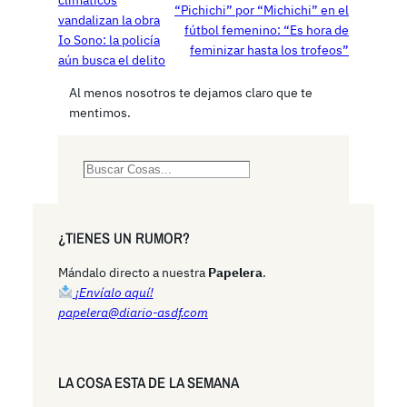
climáticos
“Pichichi” por “Michichi” en el
vandalizan la obra
fútbol femenino: “Es hora de
Io Sono: la policía
feminizar hasta los trofeos”
aún busca el delito
Al menos nosotros te dejamos claro que te
mentimos.
S
e
a
r
¿TIENES UN RUMOR?
c
h
Mándalo directo a nuestra
Papelera
.
¡Envíalo aquí!
papelera@diario-asdf.com
LA COSA ESTA DE LA SEMANA