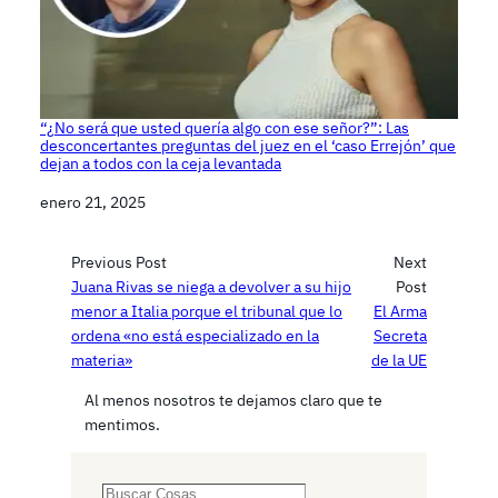
“¿No será que usted quería algo con ese señor?”: Las
desconcertantes preguntas del juez en el ‘caso Errejón’ que
dejan a todos con la ceja levantada
Fecha
enero 21, 2025
Previous Post
Next
Juana Rivas se niega a devolver a su hijo
Post
menor a Italia porque el tribunal que lo
El Arma
ordena «no está especializado en la
Secreta
materia»
de la UE
Al menos nosotros te dejamos claro que te
mentimos.
S