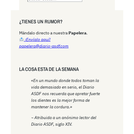
e
a
r
¿TIENES UN RUMOR?
c
h
Mándalo directo a nuestra
Papelera
.
¡Envíalo aquí!
papelera@diario-asdf.com
LA COSA ESTA DE LA SEMANA
«En un mundo donde todos toman la
vida demasiado en serio, el Diario
ASDF nos recuerda que apretar fuerte
los dientes es la mejor forma de
mantener la cordura.»
~ Atribuida a un anónimo lector del
Diario ASDF, siglo XIV.