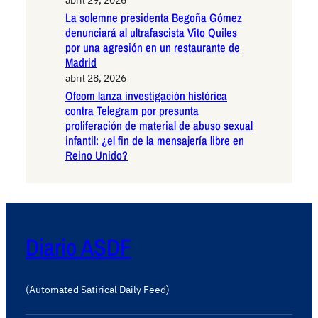
La solemne presidenta Begoña Gómez
denunciará al ultrafascista Vito Quiles
por una agresión en un restaurante de
Madrid
abril 28, 2026
Ofcom lanza investigación histórica
contra Telegram por presunta
proliferación de material de abuso sexual
infantil: ¿el fin de la mensajería libre en
Reino Unido?
Diario ASDF
(Automated Satirical Daily Feed)