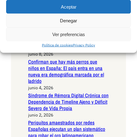
Angustias, operadora del 112 de
Brotelandia
Aceptar
junio 8, 2026
Denegar
Hombre de 38 años acude a
colonoscopia rutinaria y médicos
descubren cucaracha intacta en su recto:
Ver preferencias
Un hallazgo que desafía los límites de la
Política de cookies
Privacy Policy
anatomía humana
junio 8, 2026
Confirman que hay más perros que
niños en España: El país entra en una
nueva era demográfica marcada por el
ladrido
junio 4, 2026
Síndrome de Rémora Digital Crónica con
Dependencia de Timeline Ajeno y Déficit
Severo de Vida Propia
junio 2, 2026
Periquitos amaestrados por redes
Españolas ejecutan un plan sistemático
para robar el oro latinoamericano