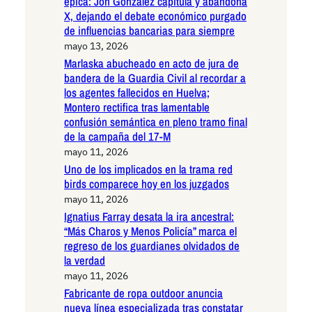
épica: Jon González capitula y abandona
X, dejando el debate económico purgado
de influencias bancarias para siempre
mayo 13, 2026
Marlaska abucheado en acto de jura de
bandera de la Guardia Civil al recordar a
los agentes fallecidos en Huelva;
Montero rectifica tras lamentable
confusión semántica en pleno tramo final
de la campaña del 17-M
mayo 11, 2026
Uno de los implicados en la trama red
birds comparece hoy en los juzgados
mayo 11, 2026
Ignatius Farray desata la ira ancestral:
“Más Charos y Menos Policía” marca el
regreso de los guardianes olvidados de
la verdad
mayo 11, 2026
Fabricante de ropa outdoor anuncia
nueva línea especializada tras constatar