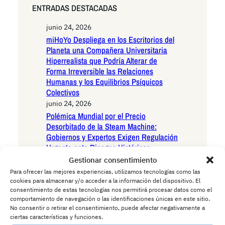
ENTRADAS DESTACADAS
junio 24, 2026
miHoYo Despliega en los Escritorios del
Planeta una Compañera Universitaria
Hiperrealista que Podría Alterar de
Forma Irreversible las Relaciones
Humanas y los Equilibrios Psíquicos
Colectivos
junio 24, 2026
Polémica Mundial por el Precio
Desorbitado de la Steam Machine:
Gobiernos y Expertos Exigen Regulación
Urgente ante Riesgos Históricos
junio 24, 2026
Gestionar consentimiento
Última hora, Diario ASDF descubre que
Para ofrecer las mejores experiencias, utilizamos tecnologías como las
el juez Peinado tiene una suscripción de
cookies para almacenar y/o acceder a la información del dispositivo. El
consentimiento de estas tecnologías nos permitirá procesar datos como el
Netflix
comportamiento de navegación o las identificaciones únicas en este sitio.
junio 14, 2026
No consentir o retirar el consentimiento, puede afectar negativamente a
Emergencias por alusión: entrevista a
ciertas características y funciones.