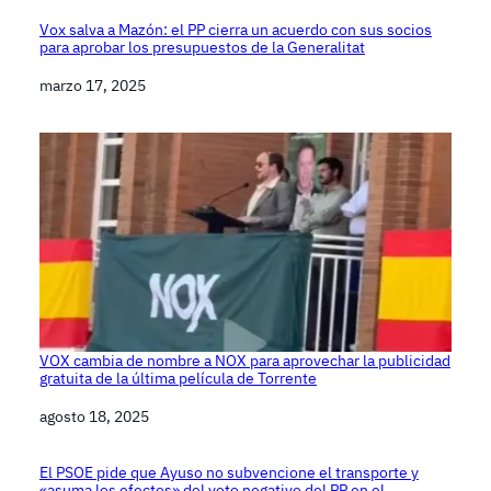
Vox salva a Mazón: el PP cierra un acuerdo con sus socios
para aprobar los presupuestos de la Generalitat
Fecha
marzo 17, 2025
VOX cambia de nombre a NOX para aprovechar la publicidad
gratuita de la última película de Torrente
Fecha
agosto 18, 2025
El PSOE pide que Ayuso no subvencione el transporte y
«asuma los efectos» del voto negativo del PP en el