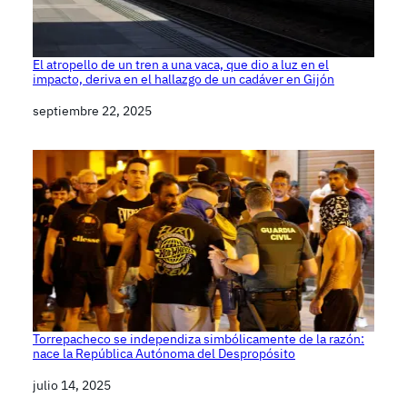
El atropello de un tren a una vaca, que dio a luz en el
impacto, deriva en el hallazgo de un cadáver en Gijón
Fecha
septiembre 22, 2025
Torrepacheco se independiza simbólicamente de la razón:
nace la República Autónoma del Despropósito
Fecha
julio 14, 2025