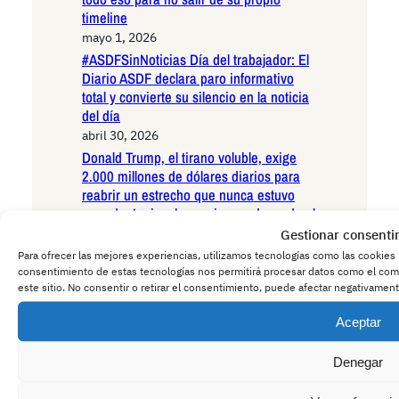
timeline
mayo 1, 2026
#ASDFSinNoticias Día del trabajador: El
Diario ASDF declara paro informativo
total y convierte su silencio en la noticia
del día
abril 30, 2026
Donald Trump, el tirano voluble, exige
2.000 millones de dólares diarios para
reabrir un estrecho que nunca estuvo
cerrado: La incoherencia que desnuda el
caos de su imperio errático
Gestionar consenti
abril 30, 2026
Para ofrecer las mejores experiencias, utilizamos tecnologías como las cookies 
consentimiento de estas tecnologías nos permitirá procesar datos como el com
El Juicio de la Kitchen desvela la trama
este sitio. No consentir o retirar el consentimiento, puede afectar negativamente
de espionaje más grave orquestada
desde las alturas del PP: Un escándalo
Aceptar
que amenaza con derrumbar la
credibilidad de toda una generación
Denegar
política
abril 30, 2026