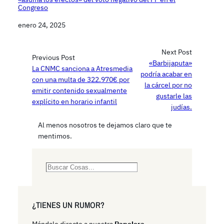
Congreso
Fecha
enero 24, 2025
Next Post
Previous Post
«Barbijaputa»
La CNMC sanciona a Atresmedia
podría acabar en
con una multa de 322.970€ por
la cárcel por no
emitir contenido sexualmente
gustarle las
explícito en horario infantil
judías.
Al menos nosotros te dejamos claro que te
mentimos.
S
e
a
r
¿TIENES UN RUMOR?
c
h
Mándalo directo a nuestra
Papelera
.