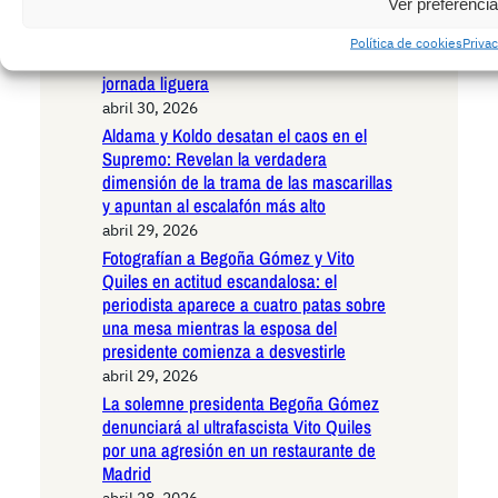
Ver preferenci
El Congreso pone fin al reinado de los
bloqueos masivos: Javier Tebas ya no
Política de cookies
Privac
podrá paralizar el Internet español cada
jornada liguera
abril 30, 2026
Aldama y Koldo desatan el caos en el
Supremo: Revelan la verdadera
dimensión de la trama de las mascarillas
y apuntan al escalafón más alto
abril 29, 2026
Fotografían a Begoña Gómez y Vito
Quiles en actitud escandalosa: el
periodista aparece a cuatro patas sobre
una mesa mientras la esposa del
presidente comienza a desvestirle
abril 29, 2026
La solemne presidenta Begoña Gómez
denunciará al ultrafascista Vito Quiles
por una agresión en un restaurante de
Madrid
abril 28, 2026