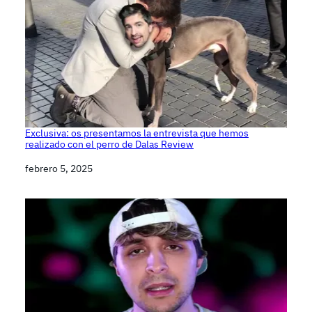
Exclusiva: os presentamos la entrevista que hemos
realizado con el perro de Dalas Review
Fecha
febrero 5, 2025