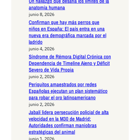
Un hallazgo que desafía los límites de la
anatomía humana
junio 8, 2026
Confirman que hay más perros que
niños en España: El país entra en una
nueva era demográfica marcada por el
ladrido
junio 4, 2026
Síndrome de Rémora Digital Crónica con
Dependencia de Timeline Ajeno y Déficit
Severo de Vida Propia
junio 2, 2026
Periquitos amaestrados por redes
Españolas ejecutan un plan sistemático
para robar el oro latinoamericano
junio 2, 2026
Jabalí lidera persecución policial de alta
velocidad en la M30 de Madrid:
Autoridades confirman maniobras
estratégicas del animal
junio 1, 2026