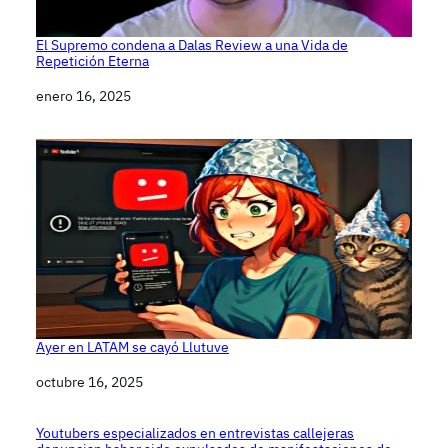
El Supremo condena a Dalas Review a una Vida de
Repetición Eterna
Fecha
enero 16, 2025
Ayer en LATAM se cayó Llutuve
Fecha
octubre 16, 2025
Youtubers especializados en entrevistas callejeras