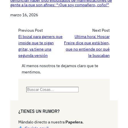
denuncian haber sido expulsados de manifestaciones de
gente a la que son afines: “¡Que soy compañero, coño!”
Fecha
marzo 16, 2026
Previous Post
Next Post
El bozal para gamers que
Ultima hora: Hoscar
impide que te oigan
Freire dice que está bien,
gritar, ya tiene una
que no entiende por qué
segunda versión
le buscaban
Al menos nosotros te dejamos claro que te
mentimos.
S
e
a
r
¿TIENES UN RUMOR?
c
h
Mándalo directo a nuestra
Papelera
.