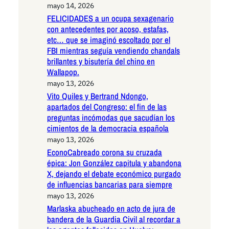
mayo 14, 2026
FELICIDADES a un ocupa sexagenario
con antecedentes por acoso, estafas,
etc… que se imaginó escoltado por el
FBI mientras seguía vendiendo chandals
brillantes y bisutería del chino en
Wallapop.
mayo 13, 2026
Vito Quiles y Bertrand Ndongo,
apartados del Congreso: el fin de las
preguntas incómodas que sacudían los
cimientos de la democracia española
mayo 13, 2026
EconoCabreado corona su cruzada
épica: Jon González capitula y abandona
X, dejando el debate económico purgado
de influencias bancarias para siempre
mayo 13, 2026
Marlaska abucheado en acto de jura de
bandera de la Guardia Civil al recordar a