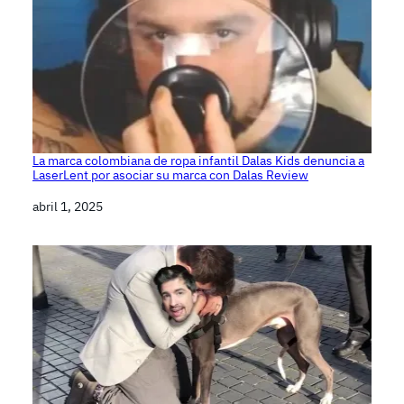
La marca colombiana de ropa infantil Dalas Kids denuncia a
LaserLent por asociar su marca con Dalas Review
Fecha
abril 1, 2025