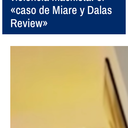
«caso de Miare y Dalas
Review»