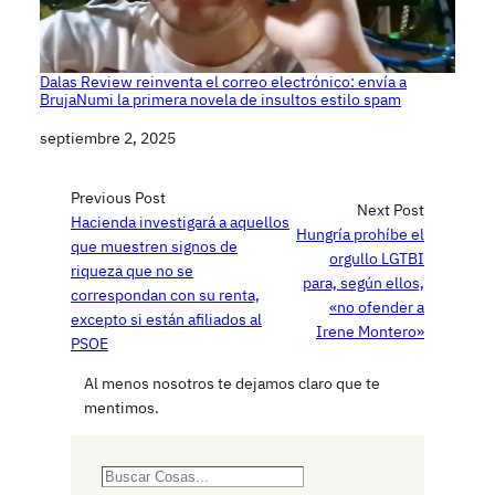
Dalas Review reinventa el correo electrónico: envía a
BrujaNumi la primera novela de insultos estilo spam
Fecha
septiembre 2, 2025
Previous Post
Next Post
Hacienda investigará a aquellos
Hungría prohíbe el
que muestren signos de
orgullo LGTBI
riqueza que no se
para, según ellos,
correspondan con su renta,
«no ofender a
excepto si están afiliados al
Irene Montero»
PSOE
Al menos nosotros te dejamos claro que te
mentimos.
S