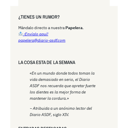
e
a
r
¿TIENES UN RUMOR?
c
h
Mándalo directo a nuestra
Papelera
.
¡Envíalo aquí!
papelera@diario-asdf.com
LA COSA ESTA DE LA SEMANA
«En un mundo donde todos toman la
vida demasiado en serio, el Diario
ASDF nos recuerda que apretar fuerte
los dientes es la mejor forma de
mantener la cordura.»
~ Atribuida a un anónimo lector del
Diario ASDF, siglo XIV.