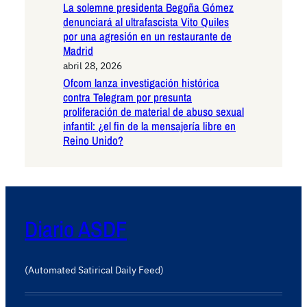
La solemne presidenta Begoña Gómez
denunciará al ultrafascista Vito Quiles
por una agresión en un restaurante de
Madrid
abril 28, 2026
Ofcom lanza investigación histórica
contra Telegram por presunta
proliferación de material de abuso sexual
infantil: ¿el fin de la mensajería libre en
Reino Unido?
Diario ASDF
(Automated Satirical Daily Feed)