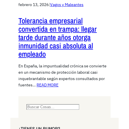
febrero 13, 2026
|
Vagos y Maleantes
Tolerancia empresarial
convertida en trampa: llegar
tarde durante años otorga
inmunidad casi absoluta al
empleado
En España, la impuntualidad crónica se convierte
en un mecanismo de protección laboral casi
inquebrantable según expertos consultados por
fuentes…
READ MORE
S
e
a
r
¿TIENES UN RUMOR?