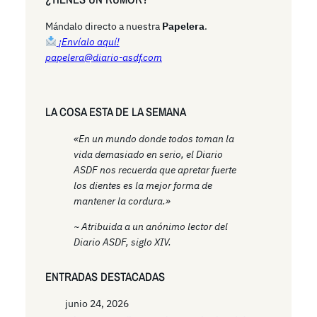
c
h
Mándalo directo a nuestra
Papelera
.
¡Envíalo aquí!
papelera@diario-asdf.com
LA COSA ESTA DE LA SEMANA
«En un mundo donde todos toman la
vida demasiado en serio, el Diario
ASDF nos recuerda que apretar fuerte
los dientes es la mejor forma de
mantener la cordura.»
~ Atribuida a un anónimo lector del
Diario ASDF, siglo XIV.
ENTRADAS DESTACADAS
junio 24, 2026