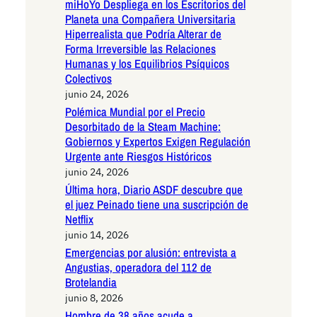
miHoYo Despliega en los Escritorios del
Planeta una Compañera Universitaria
Hiperrealista que Podría Alterar de
Forma Irreversible las Relaciones
Humanas y los Equilibrios Psíquicos
Colectivos
junio 24, 2026
Polémica Mundial por el Precio
Desorbitado de la Steam Machine:
Gobiernos y Expertos Exigen Regulación
Urgente ante Riesgos Históricos
junio 24, 2026
Última hora, Diario ASDF descubre que
el juez Peinado tiene una suscripción de
Netflix
junio 14, 2026
Emergencias por alusión: entrevista a
Angustias, operadora del 112 de
Brotelandia
junio 8, 2026
Hombre de 38 años acude a