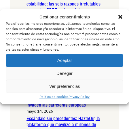
estabilidad: las seis razones irrefutables
para votar PSOE en las próximas
elecciones autonómicas
Gestionar consentimiento
mayo 15, 2026
Para ofrecer las mejores experiencias, utilizamos tecnologías como las
Andalucía en la encrucijada existencial:
cookies para almacenar y/o acceder a la información del dispositivo. El
consentimiento de estas tecnologías nos permitirá procesar datos como el
las seis razones irrefutables para votar
comportamiento de navegación o las identificaciones únicas en este sitio.
VOX en las próximas elecciones
No consentir o retirar el consentimiento, puede afectar negativamente a
autonómicas
ciertas características y funciones.
mayo 15, 2026
Aceptar
Andalucía ante el umbral histórico: las
seis razones decisivas para votar
Podemos en las próximas elecciones
Denegar
autonómicas
mayo 14, 2026
Ver preferencias
La Policía advierte a los conductores:
Política de cookies
Privacy Policy
cuidado con los ciervos borrachos que
invaden las carreteras europeas
mayo 14, 2026
Escándalo sin precedentes: HazteOír, la
plataforma que movilizó a millones de