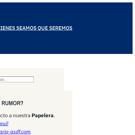
IENES SEAMOS QUE SEREMOS
N RUMOR?
cto a nuestra
Papelera
.
quí!
ario-asdf.com