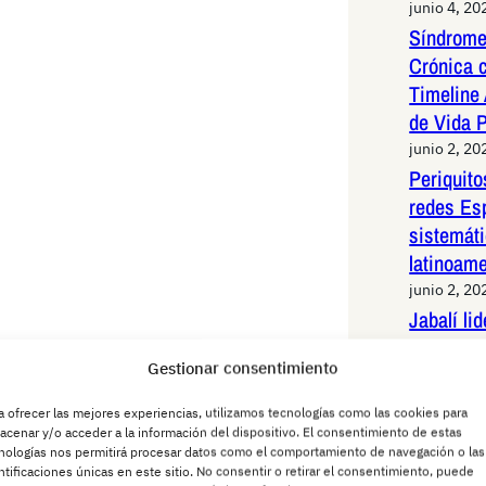
junio 4, 20
Síndrome
Crónica 
Timeline 
de Vida 
junio 2, 20
Periquit
redes Es
sistemáti
latinoam
junio 2, 20
Jabalí li
de alta v
Gestionar consentimiento
Madrid: 
maniobras
a ofrecer las mejores experiencias, utilizamos tecnologías como las cookies para
animal
acenar y/o acceder a la información del dispositivo. El consentimiento de estas
nologías nos permitirá procesar datos como el comportamiento de navegación o las
junio 1, 20
ntificaciones únicas en este sitio. No consentir o retirar el consentimiento, puede