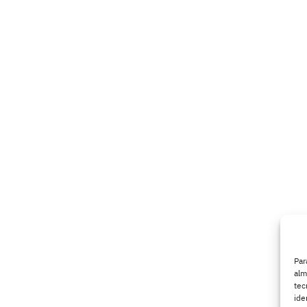
Par
alm
tec
ide