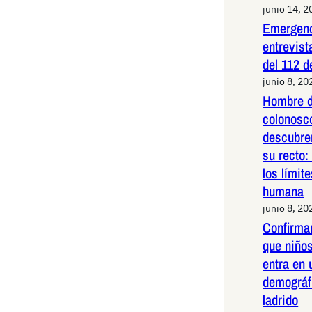
junio 14, 2
Emergenc
entrevist
del 112 d
junio 8, 20
Hombre d
colonosco
descubre
su recto:
los límit
humana
junio 8, 20
Confirma
que niños
entra en 
demográf
ladrido