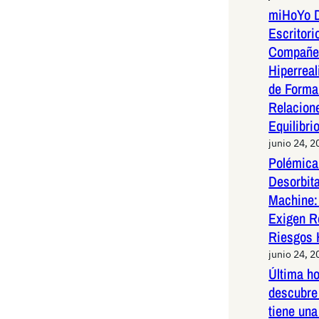
miHoYo D
Escritori
Compañer
Hiperreal
de Forma 
Relacion
Equilibri
junio 24, 2
Polémica 
Desorbit
Machine:
Exigen R
Riesgos 
junio 24, 2
Última h
descubre 
tiene una