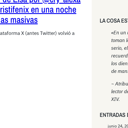
ristifenix en una noche
das masivas
LA COSA ES
«En un
ataforma X (antes Twitter) volvió a
toman l
serio, e
recuerd
los die
de mant
~ Atrib
lector d
XIV.
ENTRADAS 
junio 24, 2