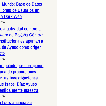
l Mundo: Base de Datos
illones de Usuarios en
 la Dark Web
2026
la actividad comercial
ftware de Begoña Gómez:
nstitucionales apuntan a
a de Ayuso como origen
cto
2026
 imputado por corrupción
rama de proporciones
s: las investigaciones
ue Isabel Díaz Ayuso
téntica mente maestra
2026
o Ivars anuncia su