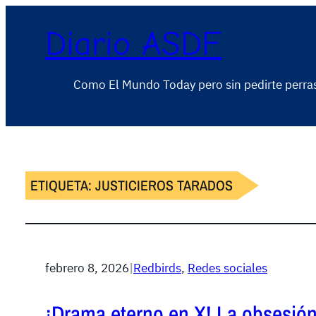
Diario ASDF
Como El Mundo Today pero sin pedirte perra
ETIQUETA:
JUSTICIEROS TARADOS
febrero 8, 2026
|
Redbirds
, 
Redes sociales
¡Drama eterno en X! La obsesión