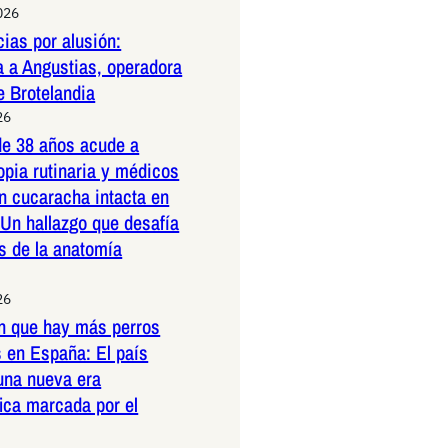
026
ias por alusión:
a a Angustias, operadora
e Brotelandia
26
e 38 años acude a
pia rutinaria y médicos
n cucaracha intacta en
 Un hallazgo que desafía
es de la anatomía
26
n que hay más perros
 en España: El país
una nueva era
ica marcada por el