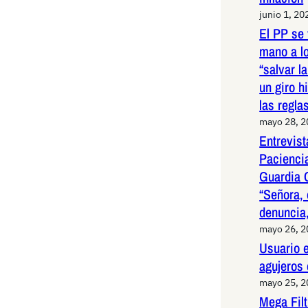
junio 1, 20
El PP se 
mano a l
“salvar l
un giro h
las regla
mayo 28, 
Entrevist
Paciencia
Guardia 
“Señora, 
denuncia,
mayo 26, 
Usuario e
agujeros
mayo 25, 
Mega Fil