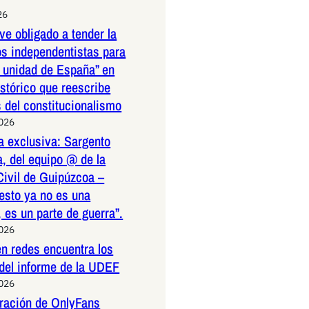
26
ve obligado a tender la
os independentistas para
a unidad de España” en
istórico que reescribe
s del constitucionalismo
2026
a exclusiva: Sargento
, del equipo @ de la
Civil de Guipúzcoa –
esto ya no es una
 es un parte de guerra”.
2026
n redes encuentra los
 del informe de la UDEF
2026
tración de OnlyFans