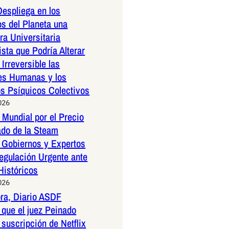
espliega en los
os del Planeta una
a Universitaria
ista que Podría Alterar
Irreversible las
es Humanas y los
os Psíquicos Colectivos
026
Mundial por el Precio
ado de la Steam
 Gobiernos y Expertos
egulación Urgente ante
Históricos
026
ora, Diario ASDF
que el juez Peinado
 suscripción de Netflix