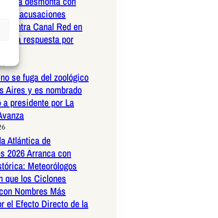
nrubia desmonta con
ad las acusaciones
as contra Canal Red en
ustiva respuesta por
26
no se fuga del zoológico
s Aires y es nombrado
 a presidente por La
 Avanza
26
a Atlántica de
s 2026 Arranca con
stórica: Meteorólogos
n que los Ciclones
 con Nombres Más
r el Efecto Directo de la