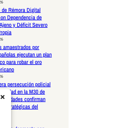
26
 de Rémora Digital
con Dependencia de
Ajeno y Déficit Severo
Propia
26
os amaestrados por
pañolas ejecutan un plan
co para robar el oro
ericano
26
dera persecución policial
elocidad en la M30 de
Autoridades confirman
 estratégicas del
26