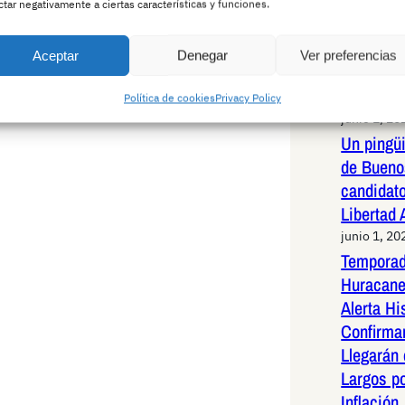
Pedro Ho
ctar negativamente a ciertas características y funciones.
rotundid
infundad
Aceptar
Denegar
Ver preferencias
una exha
capítulos
Política de cookies
Privacy Policy
junio 1, 20
Un pingüi
de Bueno
candidato
Libertad
junio 1, 20
Temporad
Huracane
Alerta Hi
Confirma
Llegarán
Largos po
Inflación