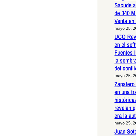
Sacude a
de 340 M
Venta en
mayo 25, 
UCO Reve
en el so
Fuentes I
la sombr
del confli
mayo 25, 
Zapatero
en una t
histórica
revelan q
era la au
mayo 25, 
Juan Sot