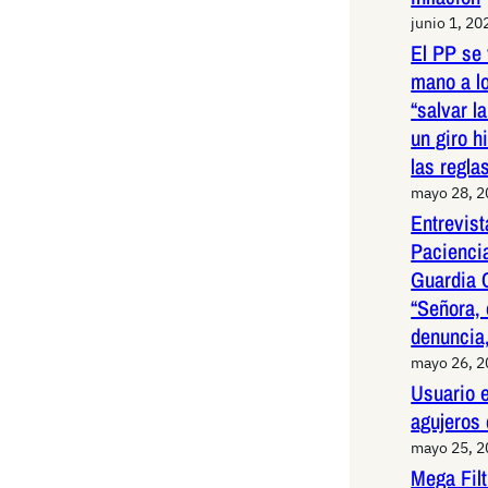
junio 1, 20
El PP se 
mano a l
“salvar l
un giro h
las regla
mayo 28, 
Entrevist
Paciencia
Guardia 
“Señora, 
denuncia,
mayo 26, 
Usuario e
agujeros
mayo 25, 
Mega Fil