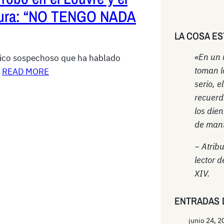
egura: “NO TENGO NADA
LA COSA ES
«En un
único sospechoso que ha hablado
toman l
…
READ MORE
serio, e
recuerd
los die
de mant
~ Atrib
lector d
XIV.
ENTRADAS 
junio 24, 2