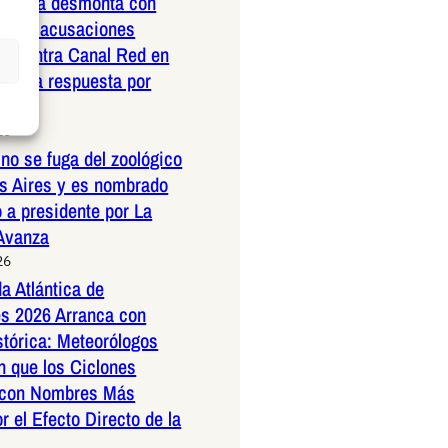
nrubia desmonta con
ad las acusaciones
as contra Canal Red en
ustiva respuesta por
26
no se fuga del zoológico
s Aires y es nombrado
 a presidente por La
 Avanza
26
a Atlántica de
s 2026 Arranca con
stórica: Meteorólogos
n que los Ciclones
 con Nombres Más
r el Efecto Directo de la