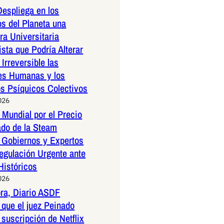
espliega en los
os del Planeta una
a Universitaria
ista que Podría Alterar
Irreversible las
es Humanas y los
os Psíquicos Colectivos
026
Mundial por el Precio
ado de la Steam
 Gobiernos y Expertos
egulación Urgente ante
Históricos
026
ora, Diario ASDF
que el juez Peinado
 suscripción de Netflix