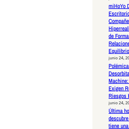
miHoYo D
Escritori
Compañer
Hiperreal
de Forma 
Relacion
Equilibri
junio 24, 2
Polémica 
Desorbit
Machine:
Exigen R
Riesgos 
junio 24, 2
Última h
descubre 
tiene una