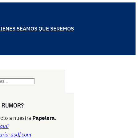
IENES SEAMOS QUE SEREMOS
N RUMOR?
cto a nuestra
Papelera
.
quí!
ario-asdf.com