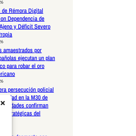
26
 de Rémora Digital
con Dependencia de
Ajeno y Déficit Severo
Propia
26
os amaestrados por
pañolas ejecutan un plan
co para robar el oro
ericano
26
dera persecución policial
elocidad en la M30 de
Autoridades confirman
 estratégicas del
26