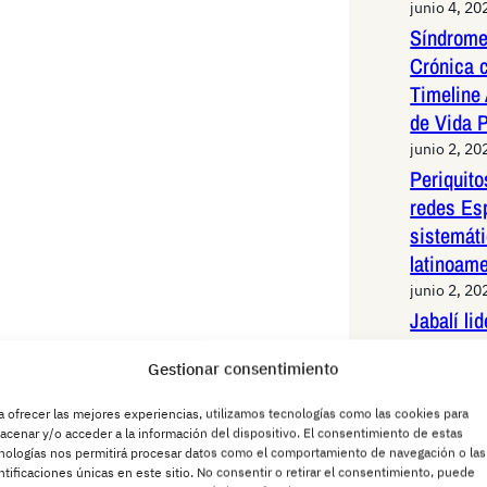
junio 4, 20
Síndrome
Crónica 
Timeline 
de Vida 
junio 2, 20
Periquit
redes Es
sistemáti
latinoam
junio 2, 20
Jabalí li
de alta v
Gestionar consentimiento
Madrid: 
maniobras
a ofrecer las mejores experiencias, utilizamos tecnologías como las cookies para
animal
acenar y/o acceder a la información del dispositivo. El consentimiento de estas
nologías nos permitirá procesar datos como el comportamiento de navegación o las
junio 1, 20
ntificaciones únicas en este sitio. No consentir o retirar el consentimiento, puede