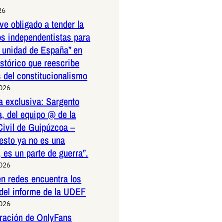
26
ve obligado a tender la
os independentistas para
a unidad de España” en
istórico que reescribe
s del constitucionalismo
2026
a exclusiva: Sargento
, del equipo @ de la
Civil de Guipúzcoa –
esto ya no es una
 es un parte de guerra”.
2026
n redes encuentra los
 del informe de la UDEF
2026
tración de OnlyFans