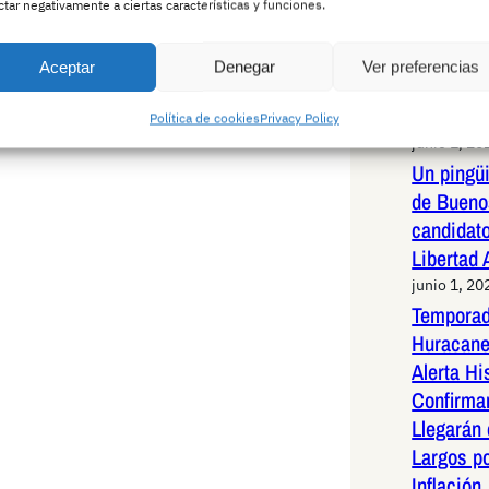
Pedro Ho
ctar negativamente a ciertas características y funciones.
rotundid
infundad
Aceptar
Denegar
Ver preferencias
una exha
capítulos
Política de cookies
Privacy Policy
junio 1, 20
Un pingüi
de Bueno
candidato
Libertad
junio 1, 20
Temporad
Huracane
Alerta Hi
Confirma
Llegarán
Largos po
Inflación