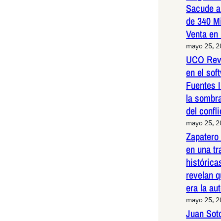
Sacude a
de 340 M
Venta en
mayo 25, 
UCO Reve
en el so
Fuentes I
la sombr
del confli
mayo 25, 
Zapatero
en una t
histórica
revelan q
era la au
mayo 25, 
Juan Sot