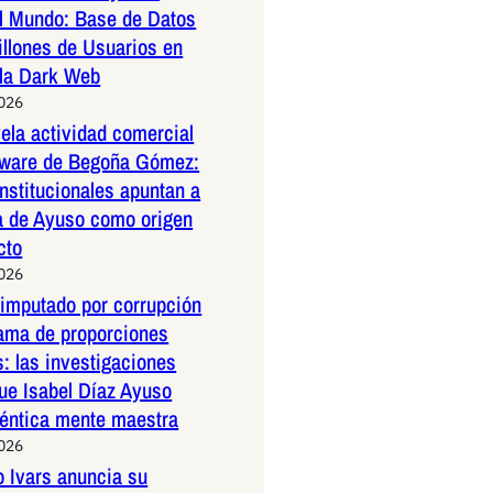
l Mundo: Base de Datos
illones de Usuarios en
 la Dark Web
2026
la actividad comercial
ftware de Begoña Gómez:
nstitucionales apuntan a
a de Ayuso como origen
cto
2026
 imputado por corrupción
rama de proporciones
s: las investigaciones
ue Isabel Díaz Ayuso
téntica mente maestra
2026
o Ivars anuncia su