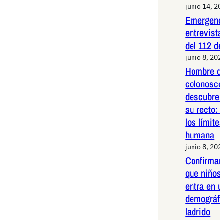
junio 14, 2
Emergenc
entrevist
del 112 d
junio 8, 20
Hombre d
colonosco
descubre
su recto:
los límit
humana
junio 8, 20
Confirma
que niños
entra en 
demográf
ladrido