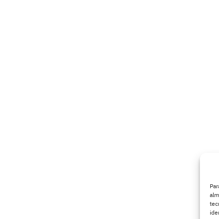
Par
alm
tec
ide