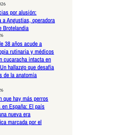
026
ias por alusión:
a a Angustias, operadora
e Brotelandia
26
e 38 años acude a
pia rutinaria y médicos
n cucaracha intacta en
 Un hallazgo que desafía
es de la anatomía
26
n que hay más perros
 en España: El país
una nueva era
ica marcada por el