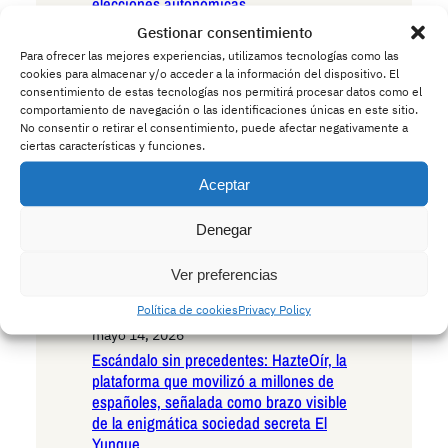
elecciones autonómicas
mayo 15, 2026
Gestionar consentimiento
Andalucía en la encrucijada existencial:
Para ofrecer las mejores experiencias, utilizamos tecnologías como las
las seis razones irrefutables para votar
cookies para almacenar y/o acceder a la información del dispositivo. El
VOX en las próximas elecciones
consentimiento de estas tecnologías nos permitirá procesar datos como el
comportamiento de navegación o las identificaciones únicas en este sitio.
autonómicas
No consentir o retirar el consentimiento, puede afectar negativamente a
mayo 15, 2026
ciertas características y funciones.
Andalucía ante el umbral histórico: las
seis razones decisivas para votar
Aceptar
Podemos en las próximas elecciones
autonómicas
Denegar
mayo 14, 2026
La Policía advierte a los conductores:
Ver preferencias
cuidado con los ciervos borrachos que
Política de cookies
Privacy Policy
invaden las carreteras europeas
mayo 14, 2026
Escándalo sin precedentes: HazteOír, la
plataforma que movilizó a millones de
españoles, señalada como brazo visible
de la enigmática sociedad secreta El
Yunque