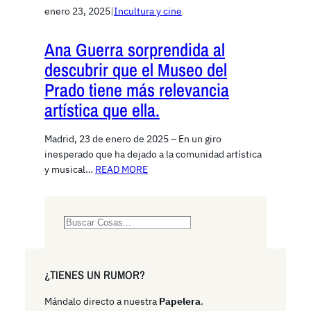
enero 23, 2025
|
Incultura y cine
Ana Guerra sorprendida al
descubrir que el Museo del
Prado tiene más relevancia
artística que ella.
Madrid, 23 de enero de 2025 – En un giro
inesperado que ha dejado a la comunidad artística
y musical…
READ MORE
S
e
a
r
¿TIENES UN RUMOR?
c
h
Mándalo directo a nuestra
Papelera
.