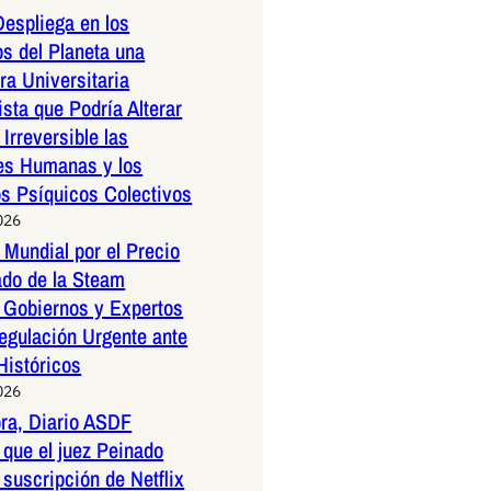
espliega en los
os del Planeta una
a Universitaria
ista que Podría Alterar
Irreversible las
es Humanas y los
os Psíquicos Colectivos
026
Mundial por el Precio
ado de la Steam
 Gobiernos y Expertos
egulación Urgente ante
Históricos
026
ora, Diario ASDF
que el juez Peinado
 suscripción de Netflix