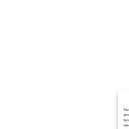
Par
alm
tec
ide