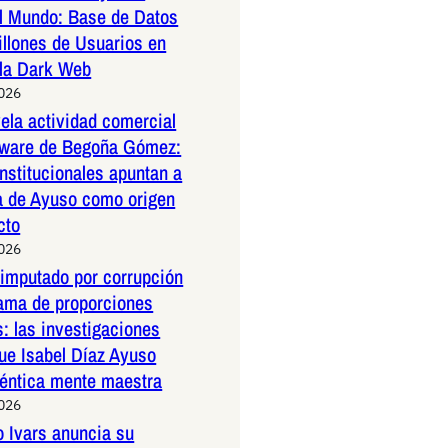
l Mundo: Base de Datos
illones de Usuarios en
 la Dark Web
2026
la actividad comercial
ftware de Begoña Gómez:
nstitucionales apuntan a
a de Ayuso como origen
cto
2026
 imputado por corrupción
rama de proporciones
s: las investigaciones
ue Isabel Díaz Ayuso
téntica mente maestra
2026
o Ivars anuncia su