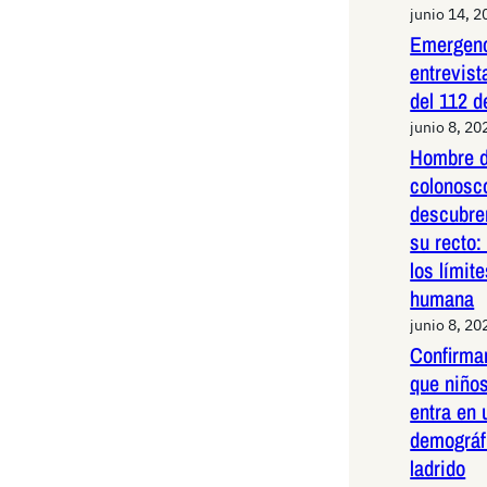
junio 14, 2
Emergenc
entrevist
del 112 d
junio 8, 20
Hombre d
colonosco
descubre
su recto:
los límit
humana
junio 8, 20
Confirma
que niños
entra en 
demográf
ladrido