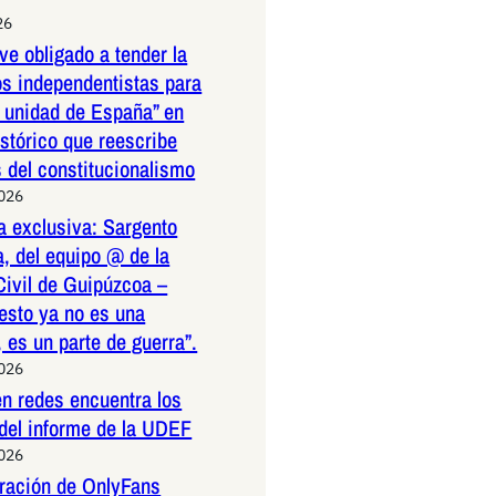
26
ve obligado a tender la
os independentistas para
a unidad de España” en
istórico que reescribe
s del constitucionalismo
2026
a exclusiva: Sargento
, del equipo @ de la
Civil de Guipúzcoa –
esto ya no es una
 es un parte de guerra”.
2026
n redes encuentra los
 del informe de la UDEF
2026
tración de OnlyFans