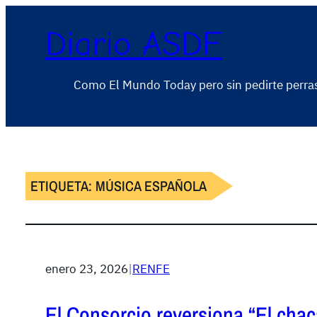
Diario ASDF
Como El Mundo Today pero sin pedirte perra
ETIQUETA:
MÚSICA ESPAÑOLA
enero 23, 2026
|
RENFE
El Consorcio reversiona “El chaca