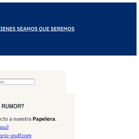
IENES SEAMOS QUE SEREMOS
N RUMOR?
cto a nuestra
Papelera
.
quí!
ario-asdf.com