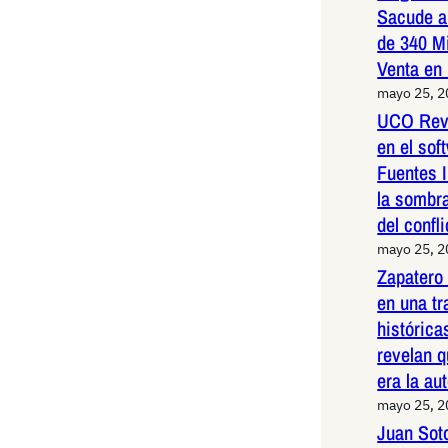
Sacude a
de 340 M
Venta en
mayo 25, 
UCO Reve
en el so
Fuentes I
la sombr
del confli
mayo 25, 
Zapatero
en una t
histórica
revelan q
era la au
mayo 25, 
Juan Sot