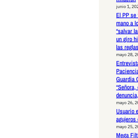
junio 1, 20
El PP se 
mano a l
“salvar l
un giro h
las regla
mayo 28, 
Entrevist
Paciencia
Guardia 
“Señora, 
denuncia,
mayo 26, 
Usuario e
agujeros
mayo 25, 
Mega Fil