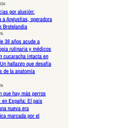
026
ias por alusión:
a a Angustias, operadora
e Brotelandia
26
e 38 años acude a
pia rutinaria y médicos
n cucaracha intacta en
 Un hallazgo que desafía
es de la anatomía
26
n que hay más perros
 en España: El país
una nueva era
ica marcada por el