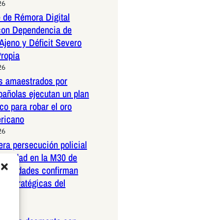
26
 de Rémora Digital
con Dependencia de
Ajeno y Déficit Severo
Propia
26
os amaestrados por
pañolas ejecutan un plan
co para robar el oro
ericano
26
dera persecución policial
elocidad en la M30 de
Autoridades confirman
 estratégicas del
26