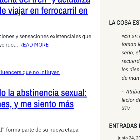
de viajar en ferrocarril en
LA COSA ES
«En un
aciones y sensaciones existenciales que
toman l
tuyendo…
READ MORE
serio, e
recuerd
los die
fluencers que no influyen
de mant
o la abstinencia sexual:
~ Atrib
lector d
ones, y me siento más
XIV.
ENTRADAS 
ual” forma parte de su nueva etapa
junio 24, 2