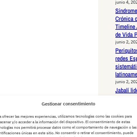
junio 4, 20
Síndrome
Crónica 
Timeline 
de Vida 
junio 2, 20
Periquit
redes Es
sistemáti
latinoam
junio 2, 20
Jabalí li
de alta v
Gestionar consentimiento
Madrid: 
maniobras
a ofrecer las mejores experiencias, utilizamos tecnologías como las cookies para
animal
acenar y/o acceder a la información del dispositivo. El consentimiento de estas
nologías nos permitirá procesar datos como el comportamiento de navegación o las
junio 1, 20
ntificaciones únicas en este sitio. No consentir o retirar el consentimiento, puede