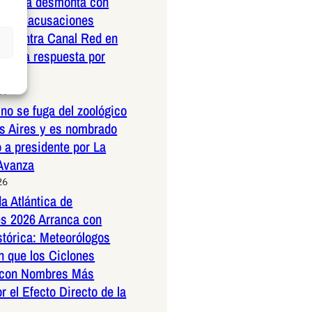
nrubia desmonta con
ad las acusaciones
as contra Canal Red en
ustiva respuesta por
26
no se fuga del zoológico
s Aires y es nombrado
 a presidente por La
 Avanza
26
a Atlántica de
s 2026 Arranca con
stórica: Meteorólogos
n que los Ciclones
 con Nombres Más
r el Efecto Directo de la