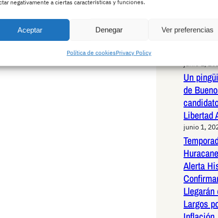
Pedro Ho
ctar negativamente a ciertas características y funciones.
rotundid
infundad
Aceptar
Denegar
Ver preferencias
una exha
capítulos
Política de cookies
Privacy Policy
junio 1, 20
Un pingüi
de Bueno
candidato
Libertad
junio 1, 20
Temporad
Huracane
Alerta Hi
Confirma
Llegarán
Largos po
Inflación