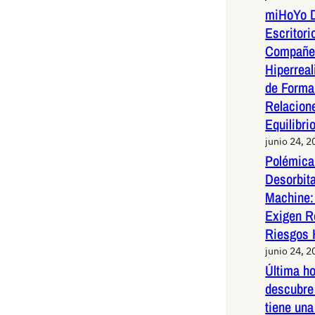
miHoYo D
Escritori
Compañer
Hiperreal
de Forma 
Relacion
Equilibri
junio 24, 2
Polémica 
Desorbit
Machine:
Exigen R
Riesgos 
junio 24, 2
Última h
descubre 
tiene una