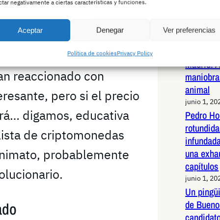
sistemáti
z de Canal Red, el medio
ctar negativamente a ciertas características y funciones.
latinoam
 más detalles del
junio 2, 20
Aceptar
Denegar
Ver preferencias
Jabalí li
de alta v
Política de cookies
Privacy Policy
Madrid: 
an reaccionado con
maniobras
animal
resante, pero si el precio
junio 1, 20
erá… digamos, educativa
Pedro Ho
rotundid
lista de criptomonedas
infundad
onimato, probablemente
una exha
capítulos
olucionario.
junio 1, 20
Un pingüi
de Bueno
ado
candidato