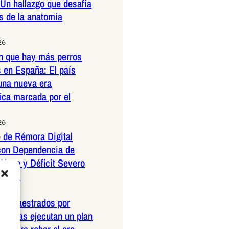
 Un hallazgo que desafía
es de la anatomía
26
n que hay más perros
 en España: El país
una nueva era
ica marcada por el
26
 de Rémora Digital
con Dependencia de
Ajeno y Déficit Severo
Propia
26
os amaestrados por
pañolas ejecutan un plan