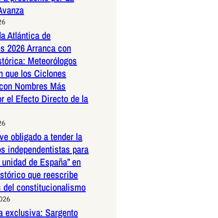
 Avanza
26
a Atlántica de
s 2026 Arranca con
stórica: Meteorólogos
n que los Ciclones
 con Nombres Más
r el Efecto Directo de la
26
ve obligado a tender la
os independentistas para
a unidad de España” en
istórico que reescribe
s del constitucionalismo
2026
a exclusiva: Sargento