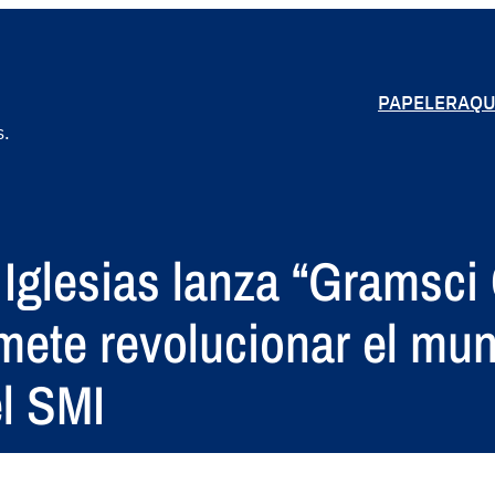
PAPELERA
QU
s.
glesias lanza “Gramsci C
ete revolucionar el mun
el SMI