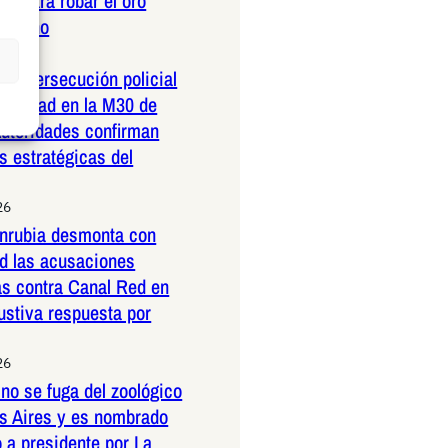
co para robar el oro
ericano
26
dera persecución policial
elocidad en la M30 de
Autoridades confirman
 estratégicas del
26
nrubia desmonta con
ad las acusaciones
as contra Canal Red en
ustiva respuesta por
26
no se fuga del zoológico
s Aires y es nombrado
 a presidente por La