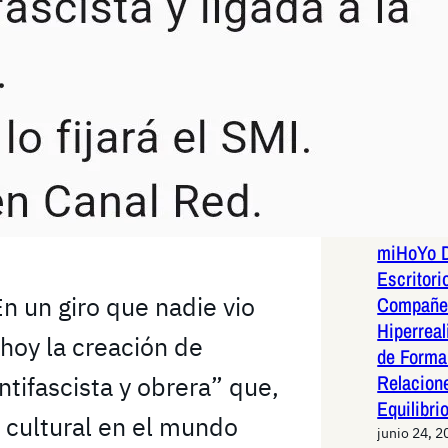
los die
de mant
~ Atrib
lector d
XIV.
ENTRADAS 
junio 24, 2
miHoYo D
Escritori
n un giro que nadie vio
Compañer
Hiperreal
 hoy la creación de
de Forma 
Relacion
ntifascista y obrera” que,
Equilibri
a cultural en el mundo
junio 24, 2