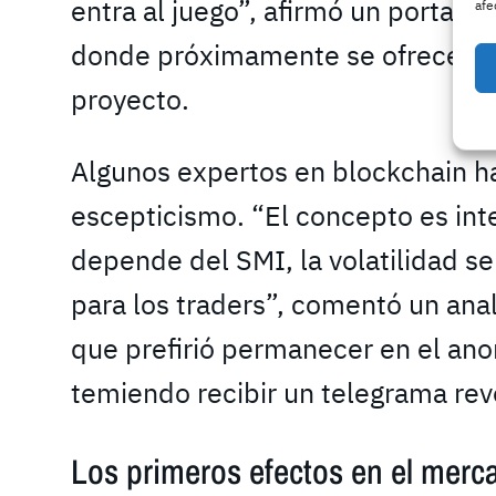
entra al juego”, afirmó un portavo
afe
donde próximamente se ofrecerán
proyecto.
Algunos expertos en blockchain h
escepticismo. “El concepto es inte
depende del SMI, la volatilidad s
para los traders”, comentó un ana
que prefirió permanecer en el an
temiendo recibir un telegrama rev
Los primeros efectos en el merc