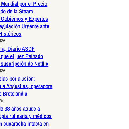
Mundial por el Precio
ado de la Steam
 Gobiernos y Expertos
egulación Urgente ante
Históricos
026
ora, Diario ASDF
que el juez Peinado
 suscripción de Netflix
026
ias por alusión:
a a Angustias, operadora
e Brotelandia
26
e 38 años acude a
pia rutinaria y médicos
n cucaracha intacta en