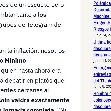
Polémica 
ravés de un escueto pero
Desorbit
mblar tanto a los
Machine:
Exigen R
grupos de Telegram de
Riesgos 
junio 24, 2
Última h
descubre 
an la inflación, nosotros
tiene una
io Mínimo
junio 14, 2
Emergenc
s, quien hasta ahora era
entrevist
a debatir en platós que
del 112 d
junio 8, 20
uentes cercanas al
Hombre d
Coin valdrá exactamente
colonosco
descubre
as jornada completa
. “Ni