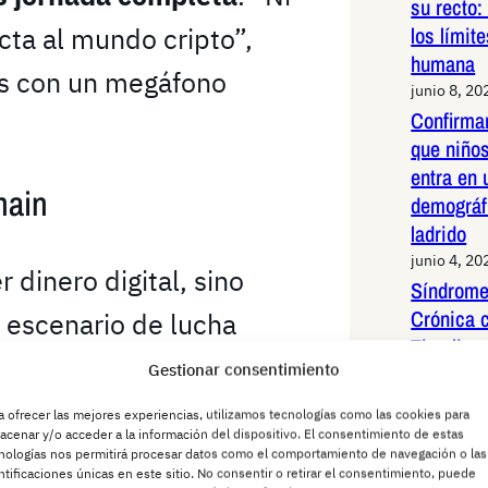
su recto:
ecta al mundo cripto”,
los límit
humana
as con un megáfono
junio 8, 20
Confirma
que niños
entra en 
chain
demográf
ladrido
junio 4, 20
 dinero digital, sino
Síndrome
Crónica 
 escenario de lucha
Timeline 
onedas eran territorio de
Gestionar consentimiento
de Vida 
junio 2, 20
e que guarda secretos
a ofrecer las mejores experiencias, utilizamos tecnologías como las cookies para
Periquit
acenar y/o acceder a la información del dispositivo. El consentimiento de estas
 Coin, el proletariado
nologías nos permitirá procesar datos como el comportamiento de navegación o las
redes Es
ntificaciones únicas en este sitio. No consentir o retirar el consentimiento, puede