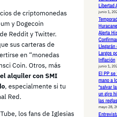
Libertad
ecios de criptomonedas
junio 1, 20
Temporad
reum y Dogecoin
Huracane
Alerta Hi
de Reddit y Twitter.
Confirma
ue sus carteras de
Llegarán
Largos po
vertirse en “monedas
Inflación
msci Coin. Otros, más
junio 1, 20
El PP se 
el alquiler con SMI
mano a l
do
, especialmente si tu
“salvar l
un giro h
nal Red.
las regla
mayo 28, 
Tube, los fans de Iglesias
Entrevist