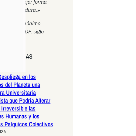
ntes es la mejor forma
ener la cordura.»
uida a un anónimo
el Diario ASDF, siglo
DESTACADAS
026
espliega en los
os del Planeta una
a Universitaria
ista que Podría Alterar
Irreversible las
es Humanas y los
os Psíquicos Colectivos
026