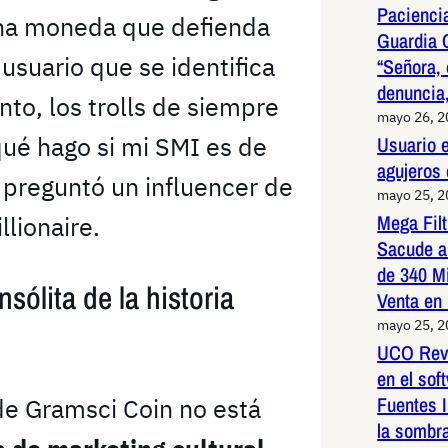
Paciencia
 una moneda que defienda
Guardia 
 usuario que se identifica
“Señora, 
denuncia,
o, los trolls de siempre
mayo 26, 
qué hago si mi SMI es de
Usuario e
agujeros
 preguntó un influencer de
mayo 25, 
Mega Fil
llionaire.
Sacude a
de 340 M
sólita de la historia
Venta en
mayo 25, 
UCO Reve
en el so
Fuentes I
de Gramsci Coin no está
la sombr