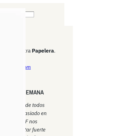
N RUMOR?
cto a nuestra
Papelera
.
quí!
ario-asdf.com
TA DE LA SEMANA
 mundo donde todos
a vida demasiado en
l Diario ASDF nos
a que apretar fuerte