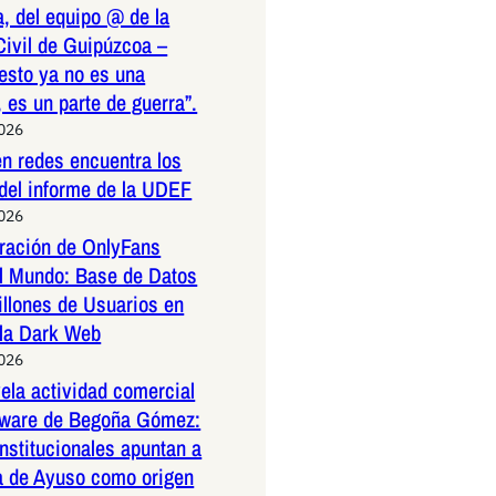
, del equipo @ de la
Civil de Guipúzcoa –
esto ya no es una
 es un parte de guerra”.
2026
n redes encuentra los
 del informe de la UDEF
2026
tración de OnlyFans
l Mundo: Base de Datos
illones de Usuarios en
 la Dark Web
2026
la actividad comercial
ftware de Begoña Gómez:
nstitucionales apuntan a
a de Ayuso como origen